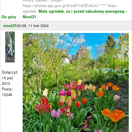
https://photos.app.goo.gl/iErs4Fi1dOEJ6Jls1 **** Stary
ogródek:
Mały ogródek, za i przed zabudową szeregową -
Do góry
Nicol21
nicol21
00:28, 11 kwi 2024
Dołączył:
15 paź
2013
Posty:
12248