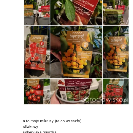
a to moje mikrusy (te co wzeszły)
śliwkowy
syberyjska gruszka