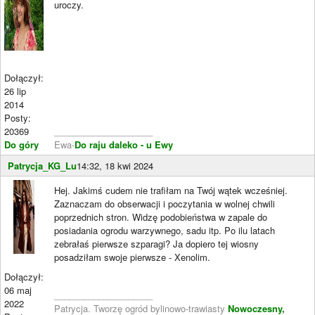
uroczy.
Dołączył:
26 lip
2014
Posty:
20369
____________________
Do góry
Ewa-
Do raju daleko - u Ewy
Patrycja_KG_Lu
14:32, 18 kwi 2024
Hej. Jakimś cudem nie trafiłam na Twój wątek wcześniej.
Zaznaczam do obserwacji i poczytania w wolnej chwili
poprzednich stron. Widzę podobieństwa w zapale do
posiadania ogrodu warzywnego, sadu itp. Po ilu latach
zebrałaś pierwsze szparagi? Ja dopiero tej wiosny
posadziłam swoje pierwsze - Xenolim.
Dołączył:
06 maj
____________________
2022
Patrycja. Tworzę ogród bylinowo-trawiasty
Nowoczesny,