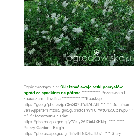
____________________
Ogród tworzący się:
Okiełznać swoje setki pomysłów -
ogród ze spadkiem na północ
************ Pozdrawiam i
zapraszam - Ewelina ************ ***Booskop
https://goo.gl/photos/jpY3wG37U7c9ALAf9 *** *** De tuinen
van Appeltern https://goo.gl/photos/WrF6PWtCn53Gzswp6 ***
*** *** formowanie cisów:
https://photos.app.goo.gl/y72my2AfOaf4XKNq1 **** *****
Rotary Garden - Belgia -
https://photos.app.goo.gl/iErs4Fi1dOEJ6Jls1 **** Stary