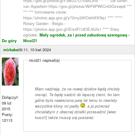
https://goo.gl/photos/jpY3wG37U7c9ALAf9 *** *** De tuinen
van Appeltern https://goo.gl/photos/WrF6PWtCn53Gzswp6 ***
*** *** formowanie cisów:
https://photos.app.goo.gl/y72my2AfOaf4XKNq1 **** *****
Rotary Garden - Belgia -
https://photos.app.goo.gl/iErs4Fi1dOEJ6Jls1 **** Stary
ogródek:
Mały ogródek, za i przed zabudową szeregową -
Do góry
Nicol21
mirkaka
06:11, 10 kwi 2024
nicol21 napisał(a)
Mam nadzieję, że na nowej działce będą chciały
rosnąć. Te będę sadzić do lepszej ziemi, bo tam
Dołączył:
gdzie była nawieziona parę lat temu to niestety
09 lut
wszystkie klony mi padły
. a ja przecież
2015
chciałabym z obecnej działki przesadzić [wiec
Posty:
koszt!] także muszę się postarać.
12113