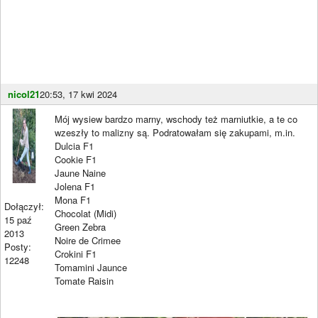
nicol21
20:53, 17 kwi 2024
Mój wysiew bardzo marny, wschody też marniutkie, a te co
wzeszły to malizny są. Podratowałam się zakupami, m.in.
Dulcia F1
Cookie F1
Jaune Naine
Jolena F1
Mona F1
Dołączył:
Chocolat (Midi)
15 paź
Green Zebra
2013
Noire de Crimee
Posty:
Crokini F1
12248
Tomamini Jaunce
Tomate Raisin