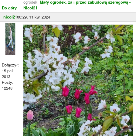
ogródek:
Mały ogródek, za i przed zabudową szeregową -
Do góry
Nicol21
nicol21
00:29, 11 kwi 2024
Dołączył:
15 paź
2013
Posty:
12248