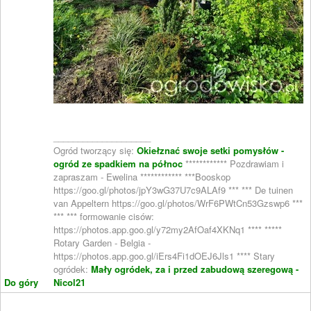
____________________
Ogród tworzący się:
Okiełznać swoje setki pomysłów -
ogród ze spadkiem na północ
************ Pozdrawiam i
zapraszam - Ewelina ************ ***Booskop
https://goo.gl/photos/jpY3wG37U7c9ALAf9 *** *** De tuinen
van Appeltern https://goo.gl/photos/WrF6PWtCn53Gzswp6 ***
*** *** formowanie cisów:
https://photos.app.goo.gl/y72my2AfOaf4XKNq1 **** *****
Rotary Garden - Belgia -
https://photos.app.goo.gl/iErs4Fi1dOEJ6Jls1 **** Stary
ogródek:
Mały ogródek, za i przed zabudową szeregową -
Do góry
Nicol21