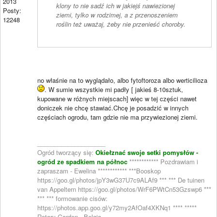
2013
klony to nie sadź ich w jakiejś nawiezionej
Posty:
ziemi, tylko w rodzimej, a z przenoszeniem
12248
roślin też uważaj, żeby nie przenieść choroby.
no właśnie na to wyglądało, albo fytoftoroza albo werticilioza
. W sumie wszystkie mi padły [ jakieś 8-10sztuk,
kupowane w różnych miejscach] więc w tej części nawet
doniczek nie chcę stawiać.Chcę je posadzić w innych
częściach ogrodu, tam gdzie nie ma przywiezionej ziemi.
____________________
Ogród tworzący się:
Okiełznać swoje setki pomysłów -
ogród ze spadkiem na północ
************ Pozdrawiam i
zapraszam - Ewelina ************ ***Booskop
https://goo.gl/photos/jpY3wG37U7c9ALAf9 *** *** De tuinen
van Appeltern https://goo.gl/photos/WrF6PWtCn53Gzswp6 ***
*** *** formowanie cisów:
https://photos.app.goo.gl/y72my2AfOaf4XKNq1 **** *****
Rotary Garden - Belgia -