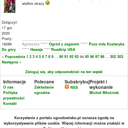
wielkie okazy
Dołączył:
17 gru
2020
Posty:
____________________
16286
Agnieszka *****
Ogród z zegarem
*****
Pura vida Kostaryka
Do góry
*****
Hawaje
*****
Roadtrip USA
« Poprzednia
1
2
3
4
5
6
7
8
9
...
90
91
92
93
94
95
96
97
98
...
302
303
Następna »
Zaloguj się, aby odpowiedzieć na ten wątek
Informacje
Polecane
Subskrybuj
Projekt i
wykonanie
O nas
Zakładanie
RSS
Polityka
ogrodów
Michał Młoźniak
prywatności
Kontakt
Korzystanie z portalu ogrodowisko.pl oznacza zgodę na
wykorzystywanie plików cookie. Więcej informacji można znaleźć w