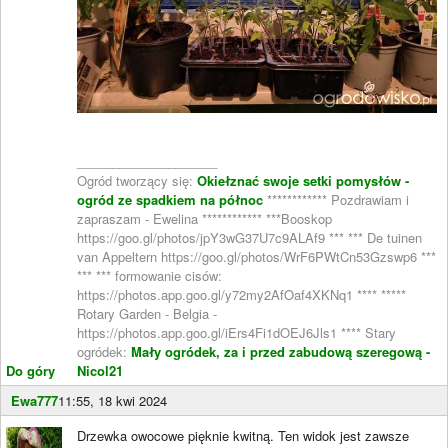
____________________
Ogród tworzący się:
Okiełznać swoje setki pomysłów -
ogród ze spadkiem na północ
************ Pozdrawiam i
zapraszam - Ewelina ************ ***Booskop
https://goo.gl/photos/jpY3wG37U7c9ALAf9 *** *** De tuinen
van Appeltern https://goo.gl/photos/WrF6PWtCn53Gzswp6 ***
*** *** formowanie cisów:
https://photos.app.goo.gl/y72my2AfOaf4XKNq1 **** *****
Rotary Garden - Belgia -
https://photos.app.goo.gl/iErs4Fi1dOEJ6Jls1 **** Stary
ogródek:
Mały ogródek, za i przed zabudową szeregową -
Do góry
Nicol21
Ewa777
11:55, 18 kwi 2024
Drzewka owocowe pięknie kwitną. Ten widok jest zawsze