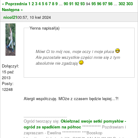
« Poprzednia
1
2
3
4
5
6
7
8
9
...
90
91
92
93
94
95
96
97
98
...
302
303
Następna »
nicol21
00:57, 10 kwi 2024
Yenna napisał(a)
Mówi Ci to mój nos, moje oczy i moje płuca
Ale pozostałe wszystkie części mnie się z tym
absolutnie nie zgadzają
Dołączył:
15 paź
2013
Posty:
12248
Alergii współczuję. MOże z czasem będzie lepiej...?!
____________________
Ogród tworzący się:
Okiełznać swoje setki pomysłów -
ogród ze spadkiem na północ
************ Pozdrawiam i
zapraszam - Ewelina ************ ***Booskop