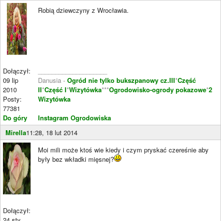
Robią dziewczyny z Wrocławia.
Dołączył:
____________________
09 lip
Danusia -
Ogród nie tylko bukszpanowy cz.III
*
Część
2010
II
*
Część I
*
Wizytówka
***
Ogrodowisko-ogrody pokazowe
*
2
Posty:
Wizytówka
77381
Do góry
Instagram Ogrodowiska
Mirella
11:28, 18 lut 2014
Moi mili może ktoś wie kiedy i czym pryskać czereśnie aby
były bez wkładki mięsnej?
Dołączył:
24 sty