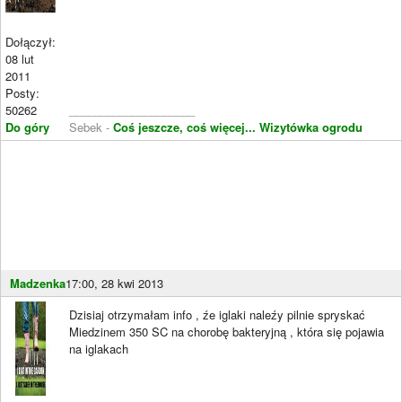
Dołączył:
08 lut
2011
Posty:
50262
____________________
Do góry
Sebek -
Coś jeszcze, coś więcej...
Wizytówka ogrodu
Madzenka
17:00, 28 kwi 2013
Dzisiaj otrzymałam info , źe iglaki naleźy pilnie spryskać
Miedzinem 350 SC na chorobę bakteryjną , która się pojawia
na iglakach