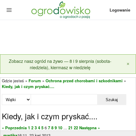
Logowanie
Zobacz nasz ogród na żywo — 8 i 9 sierpnia (sobota-
×
niedziela), kiermasz w niedzielę
Gdzie jesteś »
Forum
»
Ochrona przed chorobami i szkodnikami
»
Kiedy, jak i czym pryskać....
Szukaj
Kiedy, jak i czym pryskać....
« Poprzednia
1
2
3
4
5
6
7
8
9
10
...
21
22
Następna »
martika
16:11, 23 kwi 2013