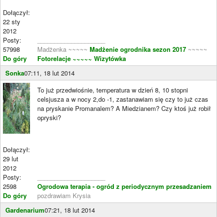
Dołączył:
22 sty
2012
Posty:
____________________
57998
Madżenka ~~~~~
Madżenie ogrodnika sezon 2017
~~~~~
Do góry
Fotorelacje
~~~~~ Wizytówka
Sonka
07:11, 18 lut 2014
To już przedwiośnie, temperatura w dzień 8, 10 stopni
celsjusza a w nocy 2,do -1, zastanawiam się czy to już czas
na pryskanie Promanalem? A Miedzianem? Czy ktoś już robił
opryski?
Dołączył:
29 lut
2012
Posty:
____________________
2598
Ogrodowa terapia - ogród z periodycznym przesadzaniem
Do góry
pozdrawiam Krysia
Gardenarium
07:21, 18 lut 2014