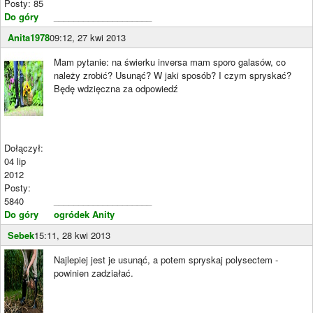
Posty: 85
Do góry
____________________
Anita1978
09:12, 27 kwi 2013
Mam pytanie: na świerku inversa mam sporo galasów, co
należy zrobić? Usunąć? W jaki sposób? I czym spryskać?
Będę wdzięczna za odpowiedź
Dołączył:
04 lip
2012
Posty:
5840
____________________
Do góry
ogródek Anity
Sebek
15:11, 28 kwi 2013
Najlepiej jest je usunąć, a potem spryskaj polysectem -
powinien zadziałać.