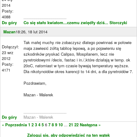
2014
Posty:
4088
____________________
Do góry
Co się stało kwiatom...czemu zwiędły dziś...
Storczyki
Mazan
18:26, 18 lut 2014
Tak małej muchy nie zobaczysz dlatego powinnaś w połowie
Dołączył:
maja zawiesić żółtą tablicę lepową, a po pojawieniu się
23 wrz
szkodników pryskać Calipso, Mospilanem, lecz nie
2012
pyretroidowymi /decis, fastac i in./,które działają w temp. ok
Posty:
20oC, natomiast w tym czasie bywają temperatury wyższe.
4171
Dla nikotynoidów okres karencji to 14 dni, a dla pyretroidów 7.
Pozdrawiam,
Mazan - Walerek
____________________
Do góry
Mazan - Walerek
« Poprzednia
1
2
3
4
5
6
7
8
9
10
...
21
22
Następna »
Zaloguj się, aby odpowiedzieć na ten wątek