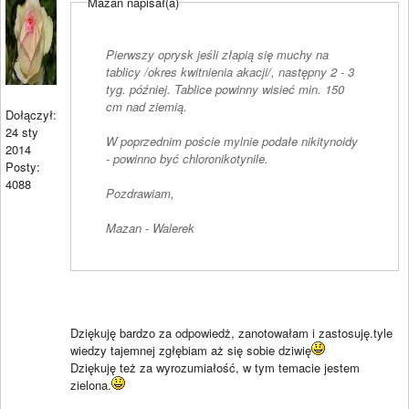
Mazan napisał(a)
Pierwszy oprysk jeśli złapią się muchy na
tablicy /okres kwitnienia akacji/, następny 2 - 3
tyg. później. Tablice powinny wisieć min. 150
cm nad ziemią.
Dołączył:
24 sty
W poprzednim poście mylnie podałe nikitynoidy
2014
- powinno być chloronikotynile.
Posty:
4088
Pozdrawiam,
Mazan - Walerek
Dziękuję bardzo za odpowiedż, zanotowałam i zastosuję.tyle
wiedzy tajemnej zgłębiam aż się sobie dziwię
Dziękuję też za wyrozumiałość, w tym temacie jestem
zielona.