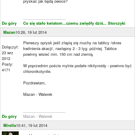
pryskać jak będą owoce?
____________________
Do góry
Co się stało kwiatom...czemu zwiędły dziś...
Storczyki
Mazan
10:26, 19 lut 2014
Pierwszy oprysk jeśli złapią się muchy na tablicy /okres
Dołączył:
kwitnienia akacji/, następny 2 - 3 tyg. później. Tablice
23 wrz
powinny wisieć min. 150 cm nad ziemią.
2012
Posty:
W poprzednim poście mylnie podałe nikitynoidy - powinno być
4171
chloronikotynile.
Pozdrawiam,
Mazan - Walerek
____________________
Do góry
Mazan - Walerek
Mirella
10:41, 19 lut 2014