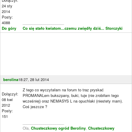
Dołączył:
24 sty
2014
Posty:
4088
____________________
Do góry
Co się stało kwiatom...czemu zwiędły dziś...
Storczyki
berolina
18:27, 28 lut 2014
Z tego co wyczytałam na forum to traz pryskać
Dołączył:
PROMANALem bukszpany, buki, tuje (nie zrobiłam tego
08 kwi
wcześniej) oraz NEMASYS L na opuchlaki (niestety mam).
2012
Coś jeszcze ?
Posty:
151
____________________
Ola,
Chusteczkowy ogród Beroliny
,
Chusteczkowy