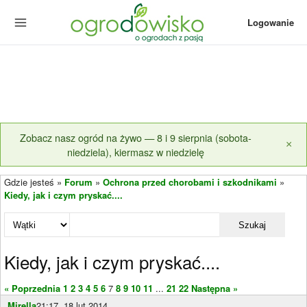
Logowanie
Zobacz nasz ogród na żywo — 8 i 9 sierpnia (sobota-
×
niedziela), kiermasz w niedzielę
Gdzie jesteś »
Forum
»
Ochrona przed chorobami i szkodnikami
»
Kiedy, jak i czym pryskać....
Szukaj
Kiedy, jak i czym pryskać....
« Poprzednia
1
2
3
4
5
6
7
8
9
10
11
...
21
22
Następna »
Mirella
21:17, 18 lut 2014