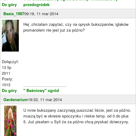
Do góry
przedogródek
Basia_1987
09:19, 11 mar 2014
Hej ,chciałam zapytać, czy na oprysk bukszpanów, iglaków
promanolem nie jest już za późno?
Dołączył:
13 lip
2011
Posty:
1013
____________________
Do góry
" Baśniowy" ogród
Gardenarium
19:33, 11 mar 2014
U mnie bukszpany zaczynają puszczać liście, jest za późno.
muszą być w okresie spoczynku i niskie temp. od 0 do plus
5. Już pisałam u Syli że za późno chcą pryskać dziwczyny.