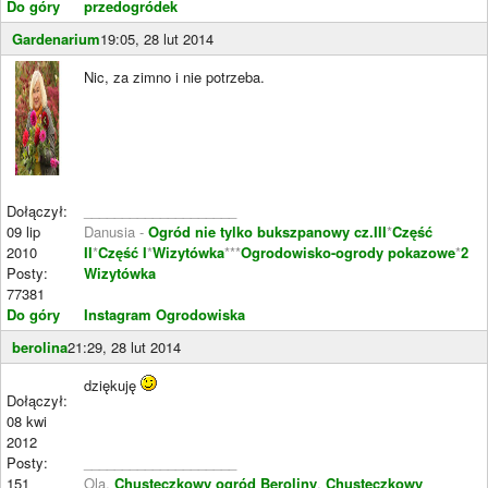
Do góry
przedogródek
Gardenarium
19:05, 28 lut 2014
Nic, za zimno i nie potrzeba.
Dołączył:
____________________
09 lip
Danusia -
Ogród nie tylko bukszpanowy cz.III
*
Część
2010
II
*
Część I
*
Wizytówka
***
Ogrodowisko-ogrody pokazowe
*
2
Posty:
Wizytówka
77381
Do góry
Instagram Ogrodowiska
berolina
21:29, 28 lut 2014
dziękuję
Dołączył:
08 kwi
2012
Posty:
____________________
151
Ola,
Chusteczkowy ogród Beroliny
,
Chusteczkowy