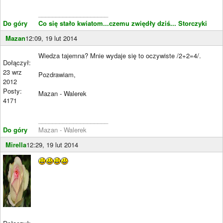
____________________
Do góry
Co się stało kwiatom...czemu zwiędły dziś...
Storczyki
Mazan
12:09, 19 lut 2014
Wiedza tajemna? Mnie wydaje się to oczywiste /2+2=4/.
Dołączył:
23 wrz
Pozdrawiam,
2012
Posty:
Mazan - Walerek
4171
____________________
Do góry
Mazan - Walerek
Mirella
12:29, 19 lut 2014