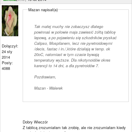
Mazan napisał(a)
Tak małej muchy nie zobaczysz dlatego
powinnaś w połowie maja zawiesić żółtą tablicę
lepową, a po pojawieniu się szkodników pryskać
Calipso, Mospilanem, lecz nie pyretroidowymi
Dołączył:
/decis, fastac i in./,które działają w temp. ok
24 sty
20oC, natomiast w tym czasie bywają
2014
temperatury wyższe. Dla nikotynoidów okres
Posty:
karencji to 14 dni, a dla pyretroidów 7.
4088
Pozdrawiam,
Mazan - Walerek
Dobry Wieczór
Z tablicą zrozumiałam tak zrobię, ale nie zrozumiałam kiedy