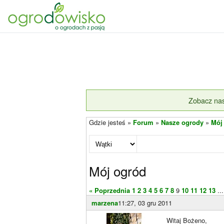
Zobacz nas
Gdzie jesteś »
Forum
»
Nasze ogrody
»
Mój
Mój ogród
« Poprzednia
1
2
3
4
5
6
7
8
9
10
11
12
13
...
marzena
11:27, 03 gru 2011
Witaj Bożeno,