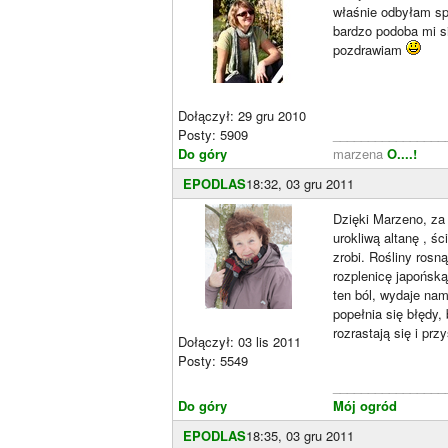
właśnie odbyłam sp
bardzo podoba mi s
pozdrawiam
Dołączył: 29 gru 2010
Posty: 5909
________________
Do góry
marzena
O....!
EPODLAS
18:32, 03 gru 2011
Dzięki Marzeno, za
urokliwą altanę , ś
zrobi. Rośliny rosn
rozplenicę japońską
ten ból, wydaje nam
popełnia się błędy,
rozrastają się i prz
Dołączył: 03 lis 2011
Posty: 5549
________________
Do góry
Mój ogród
EPODLAS
18:35, 03 gru 2011