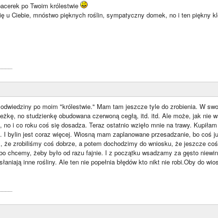
acerek po Twoim królestwie
ię u Ciebie, mnóstwo pięknych roślin, sympatyczny domek, no i ten piękny 
____
 odwiedziny po moim "królestwie." Mam tam jeszcze tyle do zrobienia. W sw
cieżkę, no studzienkę obudowana czerwoną cegłą, itd. itd. Ale może, jak nie w
ą, no i co roku coś się dosadza. Teraz ostatnio wzięło mnie na trawy. Kupiłam
. I bylin jest coraz więcej. Wiosną mam zaplanowane przesadzanie, bo coś j
, że zrobiliśmy coś dobrze, a potem dochodzimy do wniosku, że jeszcze coś 
 bo chcemy, żeby było od razu fajnie. I z początku wsadzamy za gęsto niewi
ysłaniają inne rośliny. Ale ten nie popełnia błędów kto nikt nie robi.Oby do wio
____