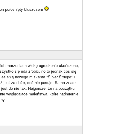
klon porośnięty bluszczem
oich marzeniach widzę ogrodzenie ukończone,
szystko się uda zrobić, no to jednak coś się
 jesienią nowego miskanta "Silver Striepe" i
uż jest za duże, coś nie pasuje. Sama znasz
jest do nie tak. Najgorsze, że na początku
nnie wyglądające maleństwa, które nadmiernie
sny.