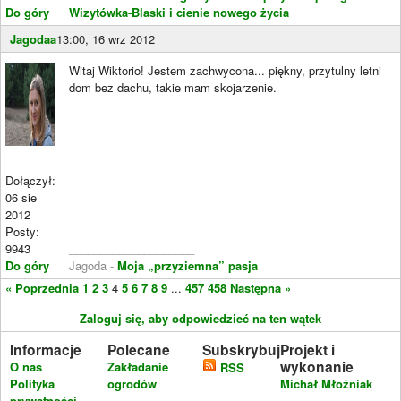
Do góry
Wizytówka-Blaski i cienie nowego życia
Jagodaa
13:00, 16 wrz 2012
Witaj Wiktorio! Jestem zachwycona... piękny, przytulny letni
dom bez dachu, takie mam skojarzenie.
Dołączył:
06 sie
2012
Posty:
9943
____________________
Do góry
Jagoda -
Moja „przyziemna” pasja
« Poprzednia
1
2
3
4
5
6
7
8
9
...
457
458
Następna »
Zaloguj się, aby odpowiedzieć na ten wątek
Informacje
Polecane
Subskrybuj
Projekt i
wykonanie
O nas
Zakładanie
RSS
Polityka
ogrodów
Michał Młoźniak
prywatności