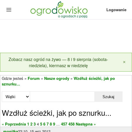
Logowanie
Zobacz nasz ogród na żywo — 8 i 9 sierpnia (sobota-
×
niedziela), kiermasz w niedzielę
Gdzie jesteś »
Forum
»
Nasze ogrody
»
Wzdłuż ścieżki, jak po
sznurku...
Szukaj
Wzdłuż ścieżki, jak po sznurku...
« Poprzednia
1
2
3
4
5
6
7
8
9
...
457
458
Następna »
monitka
23:10, 15 wrz 2012