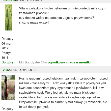
Vita w związku z twoim pytaniem u mnie powiedz mi z czym
zestawiasz piwonie?
czy dobrze widze na ostatnim zdjęciu przywrotnika?
śliczne masz okazy!
Dołączył:
06 mar
2012
Posty:
3918
____________________
Do góry
Monika Bystre Oko
ogródkowy chaos u monitki
vita
23:43, 15 wrz 2012
Rosną grupami, przed iglakami, za niskim żywopłotem, przed
różami krzaczastymi. Teraz wszystkie białe z pojedyńczymi
kwiatami posadziłam przy dyptamach i jeżówkach. Kilka w
sąsiedztwie host. Wolę jednak jak nie mają bliskiego
sąsiedztwa, bardzo się rozrastają i zagłuszają sąsiadów.
Przywrotniki i piwonia to akurat tymczasowy (!) rozsadnk, ale
to też dobry pomysł.
Dołączył: