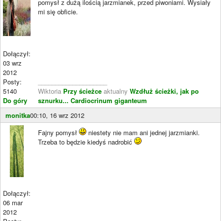
pomysł z dużą ilością jarzmianek, przed piwoniami. Wysiały
mi się obficie.
Dołączył:
03 wrz
2012
Posty:
____________________
5140
Wiktoria
Przy ścieżce
aktualny
Wzdłuż ścieżki, jak po
Do góry
sznurku...
Cardiocrinum giganteum
monitka
00:10, 16 wrz 2012
Fajny pomysł
niestety nie mam ani jednej jarzmianki.
Trzeba to będzie kiedyś nadrobić
Dołączył:
06 mar
2012