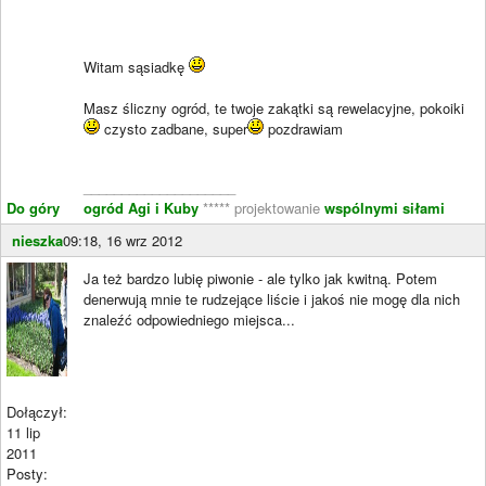
Witam sąsiadkę
Masz śliczny ogród, te twoje zakątki są rewelacyjne, pokoiki
czysto zadbane, super
pozdrawiam
____________________
Do góry
ogród Agi i Kuby
***** projektowanie
wspólnymi siłami
nieszka
09:18, 16 wrz 2012
Ja też bardzo lubię piwonie - ale tylko jak kwitną. Potem
denerwują mnie te rudzejące liście i jakoś nie mogę dla nich
znaleźć odpowiedniego miejsca...
Dołączył:
11 lip
2011
Posty: