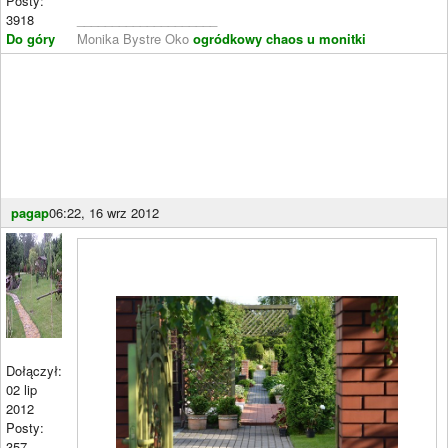
Posty:
3918
____________________
Do góry
Monika Bystre Oko
ogródkowy chaos u monitki
pagap
06:22, 16 wrz 2012
Dołączył:
02 lip
2012
Posty:
357