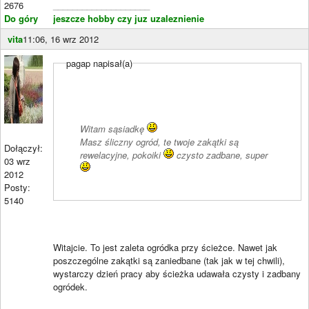
2676
____________________
Do góry
jeszcze hobby czy juz uzaleznienie
vita
11:06, 16 wrz 2012
pagap napisał(a)
Witam sąsiadkę
Masz śliczny ogród, te twoje zakątki są
Dołączył:
rewelacyjne, pokoiki
czysto zadbane, super
03 wrz
2012
Posty:
5140
Witajcie. To jest zaleta ogródka przy ścieżce. Nawet jak
poszczególne zakątki są zaniedbane (tak jak w tej chwili),
wystarczy dzień pracy aby ścieżka udawała czysty i zadbany
ogródek.