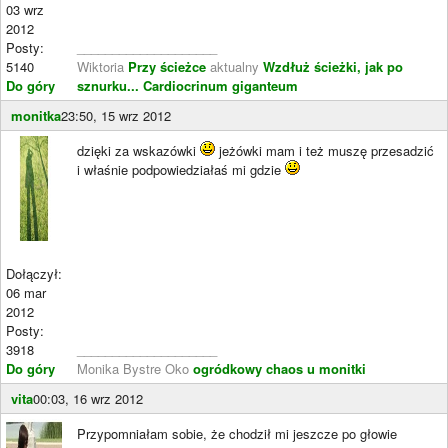
03 wrz
2012
Posty:
____________________
5140
Wiktoria
Przy ścieżce
aktualny
Wzdłuż ścieżki, jak po
Do góry
sznurku...
Cardiocrinum giganteum
monitka
23:50, 15 wrz 2012
dzięki za wskazówki
jeżówki mam i też muszę przesadzić
i właśnie podpowiedziałaś mi gdzie
Dołączył:
06 mar
2012
Posty:
3918
____________________
Do góry
Monika Bystre Oko
ogródkowy chaos u monitki
vita
00:03, 16 wrz 2012
Przypomniałam sobie, że chodził mi jeszcze po głowie