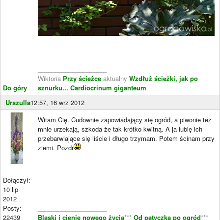
____________________
Wiktoria
Przy ścieżce
aktualny
Wzdłuż ścieżki, jak po
Do góry
sznurku...
Cardiocrinum giganteum
Urszulla
12:57, 16 wrz 2012
Witam Cię. Cudownie zapowiadający się ogród, a piwonie też
mnie urzekają, szkoda że tak krótko kwitną. A ja lubię ich
przebarwiające się liście i długo trzymam. Potem ścinam przy
ziemi. Pozdr
Dołączył:
10 lip
2012
Posty:
____________________
22439
Blaski i cienie nowego życia
***
Od patyczka po ogród
***