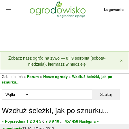
Logowanie
Zobacz nasz ogród na żywo — 8 i 9 sierpnia (sobota-
×
niedziela), kiermasz w niedzielę
Gdzie jesteś »
Forum
»
Nasze ogrody
»
Wzdłuż ścieżki, jak po
sznurku...
Szukaj
Wzdłuż ścieżki, jak po sznurku...
« Poprzednia
1
2
3
4
5
6
7
8
9
10
...
457
458
Następna »
grembosia
23:10, 17 wrz 2012