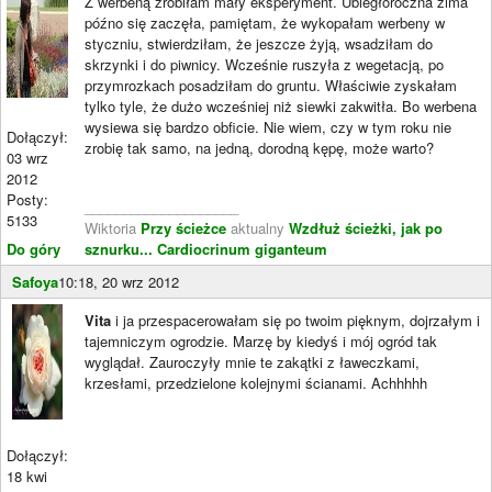
Z werbeną zrobiłam mały eksperyment. Ubiegłoroczna zima
późno się zaczęła, pamiętam, że wykopałam werbeny w
styczniu, stwierdziłam, że jeszcze żyją, wsadziłam do
skrzynki i do piwnicy. Wcześnie ruszyła z wegetacją, po
przymrozkach posadziłam do gruntu. Właściwie zyskałam
tylko tyle, że dużo wcześniej niż siewki zakwitła. Bo werbena
wysiewa się bardzo obficie. Nie wiem, czy w tym roku nie
Dołączył:
zrobię tak samo, na jedną, dorodną kępę, może warto?
03 wrz
2012
Posty:
____________________
5133
Wiktoria
Przy ścieżce
aktualny
Wzdłuż ścieżki, jak po
Do góry
sznurku...
Cardiocrinum giganteum
Safoya
10:18, 20 wrz 2012
Vita
i ja przespacerowałam się po twoim pięknym, dojrzałym i
tajemniczym ogrodzie. Marzę by kiedyś i mój ogród tak
wyglądał. Zauroczyły mnie te zakątki z ławeczkami,
krzesłami, przedzielone kolejnymi ścianami. Achhhhh
Dołączył:
18 kwi