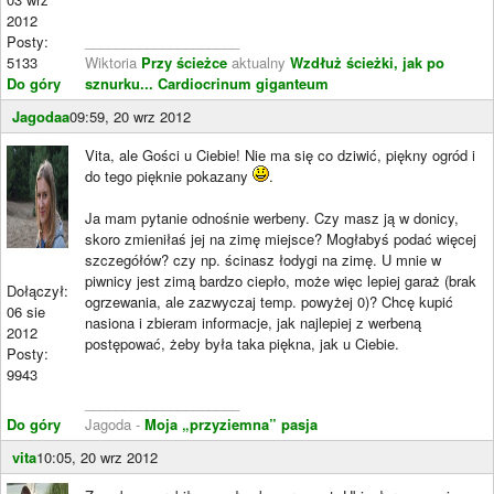
2012
Posty:
____________________
5133
Wiktoria
Przy ścieżce
aktualny
Wzdłuż ścieżki, jak po
Do góry
sznurku...
Cardiocrinum giganteum
Jagodaa
09:59, 20 wrz 2012
Vita, ale Gości u Ciebie! Nie ma się co dziwić, piękny ogród i
do tego pięknie pokazany
.
Ja mam pytanie odnośnie werbeny. Czy masz ją w donicy,
skoro zmieniłaś jej na zimę miejsce? Mogłabyś podać więcej
szczegółów? czy np. ścinasz łodygi na zimę. U mnie w
piwnicy jest zimą bardzo ciepło, może więc lepiej garaż (brak
Dołączył:
ogrzewania, ale zazwyczaj temp. powyżej 0)? Chcę kupić
06 sie
nasiona i zbieram informacje, jak najlepiej z werbeną
2012
postępować, żeby była taka piękna, jak u Ciebie.
Posty:
9943
____________________
Do góry
Jagoda -
Moja „przyziemna” pasja
vita
10:05, 20 wrz 2012