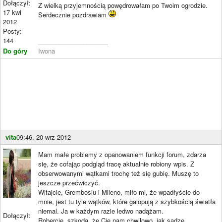
Dołączył:
Z wielką przyjemnością powędrowałam po Twoim ogrodzie.
17 kwi
Serdecznie pozdrawiam
2012
Posty:
144
____________________
Do góry
Iwona
vita
09:46, 20 wrz 2012
Mam małe problemy z opanowaniem funkcji forum, zdarza
się, że cofając podgląd tracę aktualnie robiony wpis. Z
obserwowanymi wątkami trochę też się gubię. Muszę to
jeszcze przećwiczyć.
Witajcie, Grembosiu i Mileno, miło mi, że wpadłyście do
mnie, jest tu tyle wątków, które galopują z szybkością światła
niemal. Ja w każdym razie ledwo nadążam.
Dołączył:
Robercie, szkoda, że Cię nam chwilowo, jak sądzę,