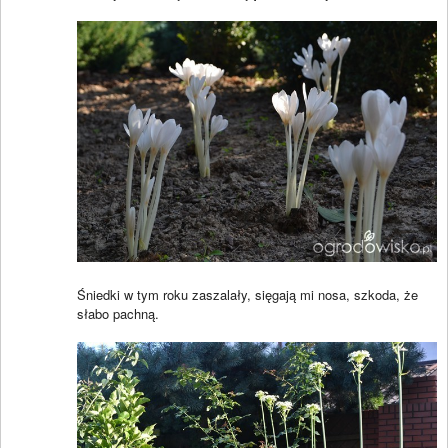
Śniedki w tym roku zaszalały, sięgają mi nosa, szkoda, że
słabo pachną.