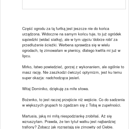
Część ogrodu za tą furtką jest jeszcze nie do końca
urządzona. Widoczne na samym końcu tuje, to już ogródek
sąsiedzki (widać siatkę), ale w tym ujęciu 'dobrze robi' za
przedłużenie ścieżki. Werbena sprawdza się w wielu
ogrodach, tę zimowałam w piwnicy, dlatego kwitła mi już w
lipcu.
Mirko, łatwo powiedzieć, gorzej z wykonaniem, ale ogólnie to
masz rację. Nie zaszkodzi ćwiczyć optymizm, jest ku temu
super okazja: nadchodząca jesień.
Witaj Dominiko, dziękuję za miłe słowa.
Bożenko, to jest raczej przejście niż wejście. Co do sadzenia
w większych grupach to zgadzam się z Tobą w zupełności.
Martusia, jaką mi miłą niespodziankę zrobiłaś. Aż się
wzruszyłam. Prawda, że ten tytuł watku jest najbardziej
trafiony? Zobacz jak rozrastają sie zimowity od Ciebie.