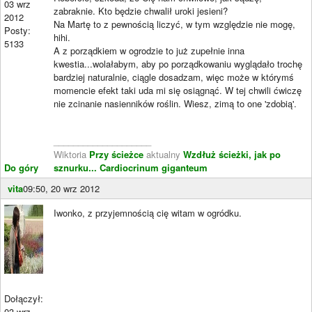
03 wrz
zabraknie. Kto będzie chwalił uroki jesieni?
2012
Na Martę to z pewnością liczyć, w tym względzie nie mogę,
Posty:
hihi.
5133
A z porządkiem w ogrodzie to już zupełnie inna
kwestia...wolałabym, aby po porządkowaniu wyglądało trochę
bardziej naturalnie, ciągle dosadzam, więc może w którymś
momencie efekt taki uda mi się osiągnąć. W tej chwili ćwiczę
nie zcinanie nasienników roślin. Wiesz, zimą to one 'zdobią'.
____________________
Wiktoria
Przy ścieżce
aktualny
Wzdłuż ścieżki, jak po
Do góry
sznurku...
Cardiocrinum giganteum
vita
09:50, 20 wrz 2012
Iwonko, z przyjemnością cię witam w ogródku.
Dołączył:
03 wrz