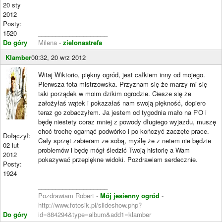
20 sty
2012
Posty:
1520
____________________
Do góry
Milena -
zielonastrefa
Klamber
00:32, 20 wrz 2012
Witaj Wiktorio, piękny ogród, jest całkiem inny od mojego.
Pierwsza fota mistrzowska. Przyznam się że marzy mi się
taki porządek w moim dzikim ogrodzie. Ciesze się że
założyłaś wątek i pokazałaś nam swoją piękność, dopiero
teraz go zobaczyłem. Ja jestem od tygodnia mało na F'O i
będę niestety coraz mniej z powody długiego wyjazdu, muszę
choć trochę ogarnąć podwórko i po kończyć zaczęte prace.
Dołączył:
Cały sprzęt zabieram ze sobą, myślę że z netem nie będzie
02 lut
problemów i będę mógł śledzić Twoją historię a Wam
2012
pokazywać przepiękne widoki. Pozdrawiam serdecznie.
Posty:
1924
____________________
Pozdrawiam Robert -
Mój jesienny ogród
-
http://www.fotosik.pl/slideshow.php?
Do góry
id=884294&type=album&add1=klamber