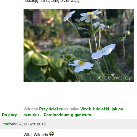
nadzieję, że tą zimę przetrwają.
____________________
Wiktoria
Przy ścieżce
aktualny
Wzdłuż ścieżki, jak po
Do góry
sznurku...
Cardiocrinum giganteum
trafo
09:37, 20 wrz 2012
Witaj Wiktorio