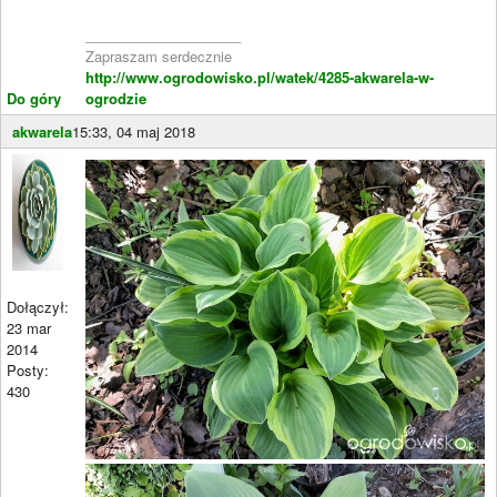
____________________
Zapraszam serdecznie
http://www.ogrodowisko.pl/watek/4285-akwarela-w-
Do góry
ogrodzie
akwarela
15:33, 04 maj 2018
Dołączył:
23 mar
2014
Posty:
430