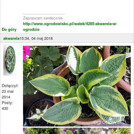
____________________
Zapraszam serdecznie
http://www.ogrodowisko.pl/watek/4285-akwarela-w-
Do góry
ogrodzie
akwarela
15:34, 04 maj 2018
Dołączył:
23 mar
2014
Posty:
430