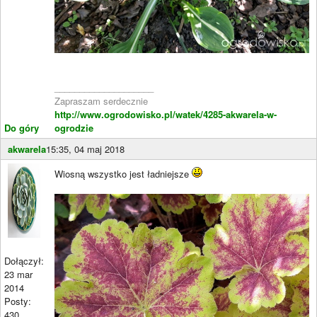
____________________
Zapraszam serdecznie
http://www.ogrodowisko.pl/watek/4285-akwarela-w-
Do góry
ogrodzie
akwarela
15:35, 04 maj 2018
Wiosną wszystko jest ładniejsze
Dołączył:
23 mar
2014
Posty:
430