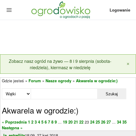
Logowanie
Zobacz nasz ogród na żywo — 8 i 9 sierpnia (sobota-
×
niedziela), kiermasz w niedzielę
Gdzie jesteś »
Forum
»
Nasze ogrody
»
Akwarela w ogrodzie:)
Szukaj
Akwarela w ogrodzie:)
« Poprzednia
1
2
3
4
5
6
7
8
9
...
19
20
21
22
23
24
25
26
27
...
34
35
Następna »
la_estrellita
18:09, 27 kwi 2018