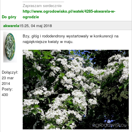
Zapraszam serdecznie
http://www.ogrodowisko.pl/watek/4285-akwarela-w-
Do góry
ogrodzie
akwarela
15:25, 04 maj 2018
Bzy, głóg i rododendrony wystartowały w konkurencji na
najpiękniejsze kwiaty w maju.
Dołączył:
23 mar
2014
Posty:
430