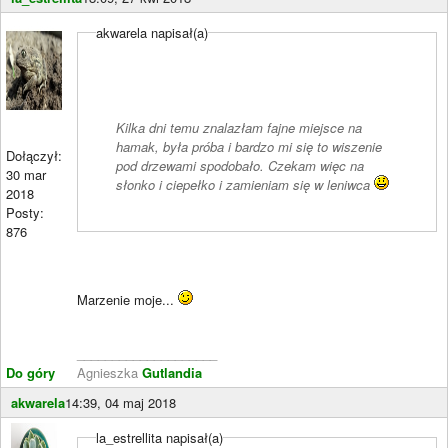
akwarela napisał(a)
Kilka dni temu znalazłam fajne miejsce na
hamak, była próba i bardzo mi się to wiszenie
Dołączył:
pod drzewami spodobało. Czekam więc na
30 mar
słonko i ciepełko i zamieniam się w leniwca
2018
Posty:
876
Marzenie moje...
____________________
Do góry
Agnieszka
Gutlandia
akwarela
14:39, 04 maj 2018
la_estrellita napisał(a)