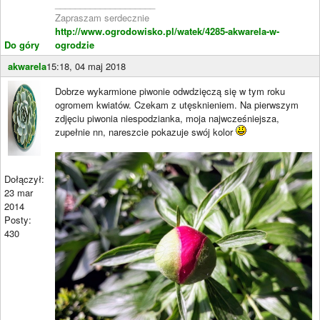
____________________
Zapraszam serdecznie
http://www.ogrodowisko.pl/watek/4285-akwarela-w-
Do góry
ogrodzie
akwarela
15:18, 04 maj 2018
Dobrze wykarmione piwonie odwdzięczą się w tym roku
ogromem kwiatów. Czekam z utęsknieniem. Na pierwszym
zdjęciu piwonia niespodzianka, moja najwcześniejsza,
zupełnie nn, nareszcie pokazuje swój kolor
Dołączył:
23 mar
2014
Posty:
430