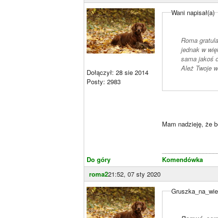
Wani napisał(a)
Roma gratula
jednak w wię
sama jakoś d
Ależ Twoje w
Dołączył: 28 sie 2014
Posty: 2983
Mam nadzieję, że b
________________
Do góry
Komendówka
roma2
21:52, 07 sty 2020
Gruszka_na_wier