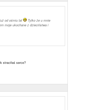
już od ośmiu lat
Tylko że u mnie
om moje ukochane z dzieciństwa i
k straciłaś serce?