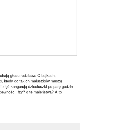
uchają głosu rodziców. O bajkach,
ki, kiedy do takich maluszków muszą
 i zięć kangurują dzieciuszki po parę godzin
epewnośc i łzy? o te maleństwa? A to