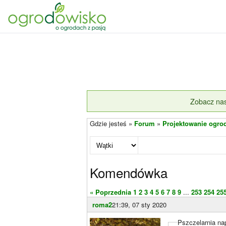
Zobacz nas
Gdzie jesteś »
Forum
»
Projektowanie ogro
Komendówka
« Poprzednia
1
2
3
4
5
6
7
8
9
...
253
254
25
roma2
21:39, 07 sty 2020
Pszczelarnia nap