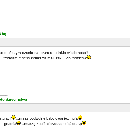
____
eźbą
o dłuższym czasie na forum a tu takie wiadomości!
 i trzymam mocno kciuki za maluszki i ich rodziców
____
do dzieciństwa
tulacji
...masz podwójne babciowanie...hura
 1 grudnia
...muszę kupić pierwszą książeczkę