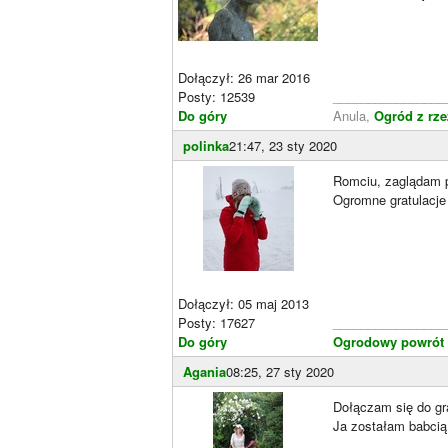
Dołączył: 26 mar 2016
Posty: 12539
________________
Do góry
Anula,
Ogród z rz
polinka
21:47, 23 sty 2020
Romciu, zaglądam p
Ogromne gratulacje
Dołączył: 05 maj 2013
Posty: 17627
________________
Do góry
Ogrodowy powrót 
Agania
08:25, 27 sty 2020
Dołączam się do gra
Ja zostałam babcią