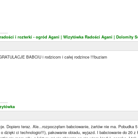
____
dości i rozterki - ogród Agani
| Wizytówka Radości Agani
| Dolomity S
GRATULACJE BABCIU i rodzicom i całej rodzince !!!buziam
____
zytówka
cje. Dopiero teraz. Ale...rozpoczęłam babciowanie, żartów nie ma. Pobudka 5 
 o dzięki ci technologio!!!), pakowanie obiadu, wyjazd. I babciowanie do 20 