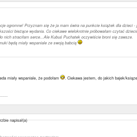
cje ogromne! Przyznam się że ja mam świra na punkcie książek dla dzieci - 
kszości bieżące wydania. Co ciekawe wielokrotnie próbowałam czytać dzieci
o nich straciłam serce...Ale Kubuś Puchatek oczywiście broni się zawsze.
nuki będą miały wspaniale ze swoją babcią
eda miały wspaniale, że podołam
. Ciekawa jestem, do jakich bajek/ksiąze
____
zbie napisał(a)