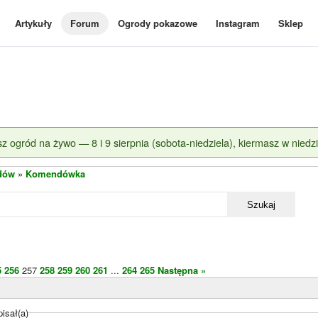
Artykuły
Forum
Ogrody pokazowe
Instagram
Sklep
z ogród na żywo — 8 i 9 sierpnia (sobota-niedziela), kiermasz w niedzi
dów
»
Komendówka
Szukaj
5
256
257
258
259
260
261
...
264
265
Następna »
isał(a)