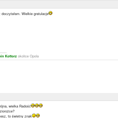
 doczytałam. Wielkie gratulacje
____
ein Kottorz
okolice Opola
ójna, wielka Radość
oziorożce?
iesz, to świetny znak