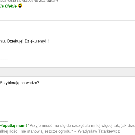
deczności noworoczne zostawiam
la Ciebie
iu. Dziękuję! Dziękujemy!!!
____
Przybierają na wadze?
____
m-łopatkę mam!
"Przyjemność ma się do szczęścia mniej więcej tak, jak drze
lkiej ilości, nie stanowią jeszcze ogrodu." ~ Władysław Tatarkiewicz