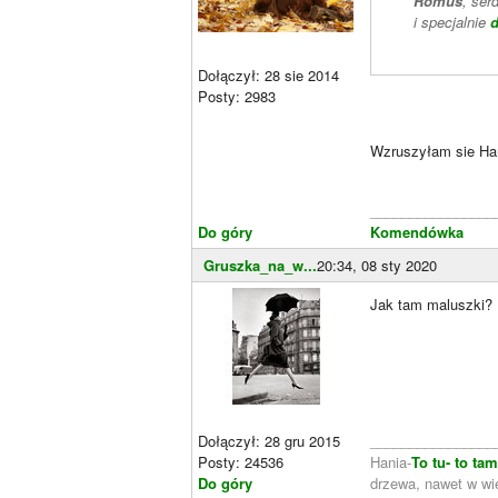
Romuś
, ser
i specjalnie
d
Dołączył: 28 sie 2014
Posty: 2983
Wzruszyłam sie Han
________________
Do góry
Komendówka
Gruszka_na_w...
20:34, 08 sty 2020
Jak tam maluszki? 
Dołączył: 28 gru 2015
________________
Posty: 24536
Hania-
To tu- to ta
Do góry
drzewa, nawet w wie