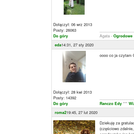
Dołączył: 06 wrz 2013
Posty: 26063
________________
Do góry
Agata -
Ogrodowe ra
eda
14:31, 27 sty 2020
oooo co ja czytam 
Dołączył: 28 kwi 2013
Posty: 14392
________________
Do góry
Ranczo Edy
***
Wi
roma2
19:45, 27 lut 2020
Dziekuję za gratula
(częściowo zdalnie,