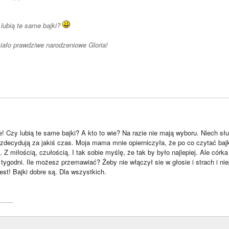
 lubią te same bajki?
iało prawdziwe narodzeniowe Gloria!
! Czy lubią te same bajki? A kto to wie? Na razie nie mają wyboru. Niech sł
 zdecydują za jakiś czas. Moja mama mnie opierniczyła, że po co czytać baj
 Z miłością, czułością. I tak sobie myślę, że tak by było najlepiej. Ale córka
 tygodni. Ile możesz przemawiać? Żeby nie włączył sie w głosie i strach i ni
est! Bajki dobre są. Dla wszystkich.
____