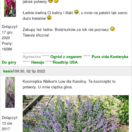
jakieś potwory
Ładnie kwitną Ci kaliny i lilaki
, u mnie na patelni tak samo
dużo kwiatów
.
Dołączył:
Zakupy też ładne. Bodziszków za rok nie poznasz
.
17 gru
Tawuła śliczna!
2020
Posty:
16286
____________________
Agnieszka *****
Ogród z zegarem
*****
Pura vida Kostaryka
Do góry
*****
Hawaje
*****
Roadtrip USA
kasia1
09:30, 02 lip 2022
Kocimiętka Walker's Low dla Karoliny. Te kocimiętki to
potwory. U mnie ciężka glina.
Dołączył:
13 sie
2017