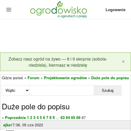
Logowanie
Zobacz nasz ogród na żywo — 8 i 9 sierpnia (sobota-
×
niedziela), kiermasz w niedzielę
Gdzie jesteś »
Forum
»
Projektowanie ogrodów
»
Duże pole do popisu
Szukaj
Duże pole do popisu
« Poprzednia
1
2
3
4
5
6
7
8
9
...
63
64
65
66
67
ajka
17:38, 05 cze 2022