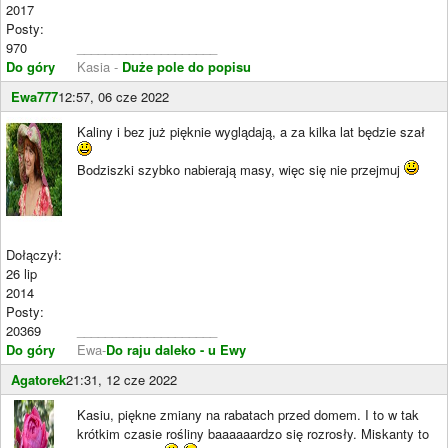
2017
Posty:
970
____________________
Do góry
Kasia -
Duże pole do popisu
Ewa777
12:57, 06 cze 2022
Kaliny i bez już pięknie wyglądają, a za kilka lat będzie szał
Bodziszki szybko nabierają masy, więc się nie przejmuj
Dołączył:
26 lip
2014
Posty:
20369
____________________
Do góry
Ewa-
Do raju daleko - u Ewy
Agatorek
21:31, 12 cze 2022
Kasiu, piękne zmiany na rabatach przed domem. I to w tak
krótkim czasie rośliny baaaaaardzo się rozrosły. Miskanty to