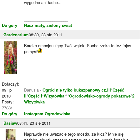
wygodne ani ładne...
____________________
Do góry
Nasz mały, zielony świat
Gardenarium
08:39, 23 sie 2011
Bardzo emocjonujący Twój wątek. Sucha rzeka to też fajny
pomysł
Dołączył:
____________________
09 lip
Danusia -
Ogród nie tylko bukszpanowy cz.III
*
Część
2010
II
*
Część I
*
Wizytówka
***
Ogrodowisko-ogrody pokazowe
*
2
Posty:
Wizytówka
77381
Do góry
Instagram Ogrodowiska
Basiaw
08:41, 23 sie 2011
Naprawdę nie uważacie tego mostku za kicz? Mnie się
podoba, ale jak czasem czytam opinie na innych forach o