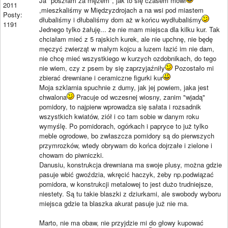
Ja "poszłam za mężem", jak to się czasem mówi
2011
,mieszkaliśmy w Międzyzdrojach a na wsi pod miastem
Posty:
dłubaliśmy i dłubaliśmy dom aż w końcu wydłubaliśmy
1191
Jednego tylko żałuję... że nie mam miejsca dla kilku kur. Tak
chciałam mieć z 5 rajskich kurek, ale nie upchnę, nie będę
męczyć zwierząt w małym kojcu a luzem łazić im nie dam,
nie chcę mieć wszystkiego w kurzych ozdobnikach, do tego
nie wiem, czy z psem by się zaprzyjaźniły
Pozostało mi
zbierać drewniane i ceramiczne figurki kur
Moja szklarnia spuchnie z dumy, jak jej powiem, jaka jest
chwalona
Pracuje od wczesnej wiosny, zanim "wjadą"
pomidory, to najpierw wprowadza się sałata i rozsadnik
wszystkich kwiatów, ziół i co tam sobie w danym roku
wymyślę. Po pomidorach, ogórkach i papryce to już tylko
meble ogrodowe, bo zwłaszcza pomidory są do pierwszych
przymrozków, wtedy obrywam do końca dojrzałe i zielone i
chowam do piwniczki.
Danusiu, konstrukcja drewniana ma swoje plusy, można gdzie
pasuje wbić gwoździa, wkręcić haczyk, żeby np.podwiązać
pomidora, w konstrukcji metalowej to jest dużo trudniejsze,
niestety. Są tu takie blaszki z dziurkami, ale swobody wyboru
miejsca gdzie ta blaszka akurat pasuje już nie ma.
Marto, nie ma obaw, nie przyjdzie mi do głowy kupować