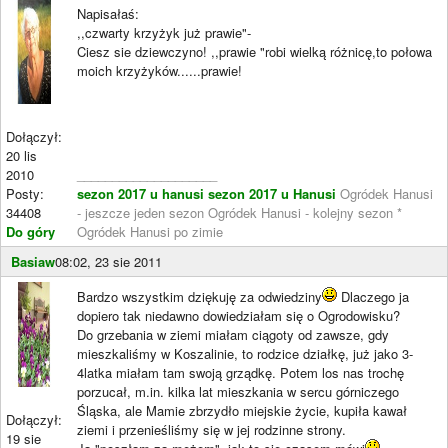
Napisałaś:
,,czwarty krzyżyk już prawie"-
Ciesz sie dziewczyno! ,,prawie "robi wielką różnicę,to połowa
moich krzyżyków......prawie!
Dołączył:
20 lis
2010
____________________
Posty:
sezon 2017 u hanusi
sezon 2017 u Hanusi
Ogródek Hanusi
34408
- jeszcze jeden sezon Ogródek Hanusi - kolejny sezon *
Do góry
Ogródek Hanusi po zimie
Basiaw
08:02, 23 sie 2011
Bardzo wszystkim dziękuję za odwiedziny
Dlaczego ja
dopiero tak niedawno dowiedziałam się o Ogrodowisku?
Do grzebania w ziemi miałam ciągoty od zawsze, gdy
mieszkaliśmy w Koszalinie, to rodzice działkę, już jako 3-
4latka miałam tam swoją grządkę. Potem los nas trochę
porzucał, m.in. kilka lat mieszkania w sercu górniczego
Śląska, ale Mamie zbrzydło miejskie życie, kupiła kawał
Dołączył:
ziemi i przenieśliśmy się w jej rodzinne strony.
19 sie