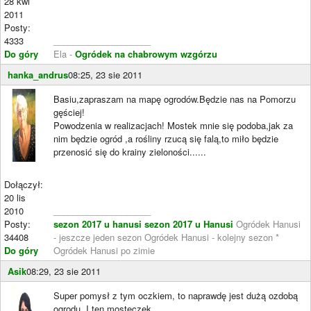
28 kwi
2011
Posty:
4333
____________________
Do góry
Ela -
Ogródek na chabrowym wzgórzu
hanka_andrus
08:25, 23 sie 2011
Basiu,zapraszam na mapę ogrodów.Będzie nas na Pomorzu
gęściej!
Powodzenia w realizacjach! Mostek mnie się podoba,jak za
nim będzie ogród ,a rośliny rzucą się falą,to miło będzie
przenosić się do krainy zieloności......
Dołączył:
20 lis
2010
____________________
Posty:
sezon 2017 u hanusi
sezon 2017 u Hanusi
Ogródek Hanusi
34408
- jeszcze jeden sezon Ogródek Hanusi - kolejny sezon *
Do góry
Ogródek Hanusi po zimie
Asik
08:29, 23 sie 2011
Super pomysł z tym oczkiem, to naprawdę jest dużą ozdobą
ogrodu. I ten mosteczek ...