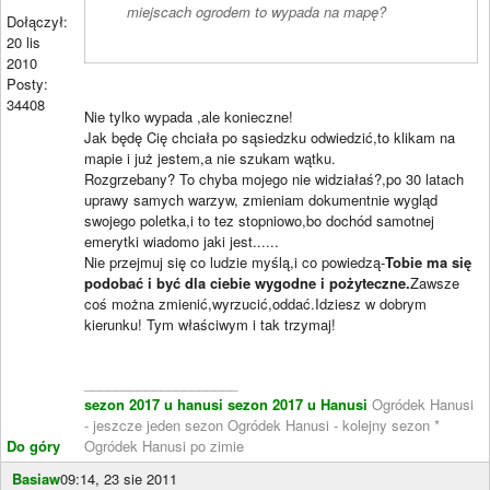
miejscach ogrodem to wypada na mapę?
Dołączył:
20 lis
2010
Posty:
34408
Nie tylko wypada ,ale konieczne!
Jak będę Cię chciała po sąsiedzku odwiedzić,to klikam na
mapie i już jestem,a nie szukam wątku.
Rozgrzebany? To chyba mojego nie widziałaś?,po 30 latach
uprawy samych warzyw, zmieniam dokumentnie wygląd
swojego poletka,i to tez stopniowo,bo dochód samotnej
emerytki wiadomo jaki jest......
Nie przejmuj się co ludzie myślą,i co powiedzą-
Tobie ma się
podobać i być dla ciebie wygodne i pożyteczne.
Zawsze
coś można zmienić,wyrzucić,oddać.Idziesz w dobrym
kierunku! Tym właściwym i tak trzymaj!
____________________
sezon 2017 u hanusi
sezon 2017 u Hanusi
Ogródek Hanusi
- jeszcze jeden sezon Ogródek Hanusi - kolejny sezon *
Do góry
Ogródek Hanusi po zimie
Basiaw
09:14, 23 sie 2011