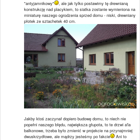
"antyjamnikowy"
, ale jak tylko postawimy tę drewnianą
konstrukcję nad placykiem, to siatka zostanie wymieniona na
miniaturę naszego ogrodzenia sprzed domu - niski, drewniany
płotek ze sztachetek 40 cm.
Jakby ktoś zaczynał dopiero budowę domu, to niech nie
popełni naszego błędu, największa głupota, to te drzwi a'la
balkonowe, trzeba było zmienić w projekcie na przynajmniej
dwuskrzydłowe, ale mądrzy jesteśmy po fakcie
Ani to