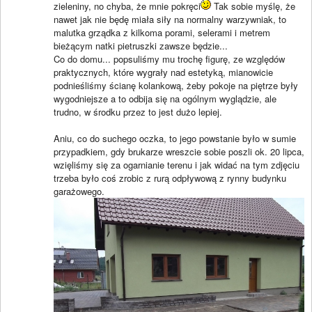
zieleniny, no chyba, że mnie pokręci
Tak sobie myślę, że
nawet jak nie będę miała siły na normalny warzywniak, to
malutka grządka z kilkoma porami, selerami i metrem
bieżącym natki pietruszki zawsze będzie...
Co do domu... popsuliśmy mu trochę figurę, ze względów
praktycznych, które wygrały nad estetyką, mianowicie
podnieśliśmy ścianę kolankową, żeby pokoje na piętrze były
wygodniejsze a to odbija się na ogólnym wyglądzie, ale
trudno, w środku przez to jest dużo lepiej.
Aniu, co do suchego oczka, to jego powstanie było w sumie
przypadkiem, gdy brukarze wreszcie sobie poszli ok. 20 lipca,
wzięliśmy się za ogarnianie terenu i jak widać na tym zdjęciu
trzeba było coś zrobic z rurą odpływową z rynny budynku
garażowego.