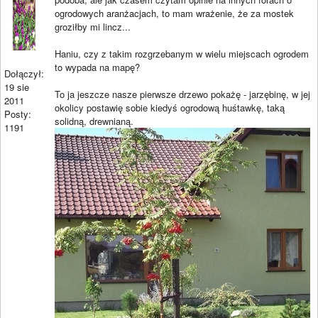
ogrodowych aranżacjach, to mam wrażenie, że za mostek
groziłby mi lincz...
Haniu, czy z takim rozgrzebanym w wielu miejscach ogrodem
to wypada na mapę?
Dołączył:
19 sie
To ja jeszcze nasze pierwsze drzewo pokażę - jarzębinę, w jej
2011
okolicy postawię sobie kiedyś ogrodową huśtawkę, taką
Posty:
solidną, drewnianą.
1191