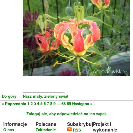
____________________
Do góry
Nasz mały, zielony świat
« Poprzednia
1
2
3
4
5
6
7
8
9
...
68
69
Następna »
Zaloguj się, aby odpowiedzieć na ten wątek
Informacje
Polecane
Subskrybuj
Projekt i
wykonanie
O nas
Zakładanie
RSS