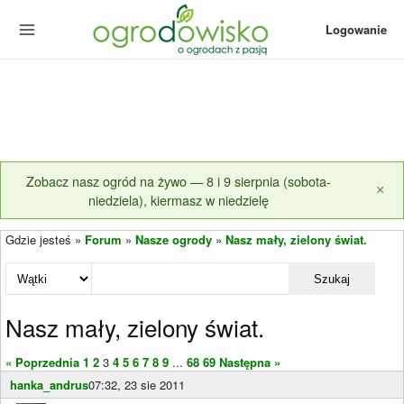
Logowanie
Zobacz nasz ogród na żywo — 8 i 9 sierpnia (sobota-
×
niedziela), kiermasz w niedzielę
Gdzie jesteś »
Forum
»
Nasze ogrody
»
Nasz mały, zielony świat.
Szukaj
Nasz mały, zielony świat.
« Poprzednia
1
2
3
4
5
6
7
8
9
...
68
69
Następna »
hanka_andrus
07:32, 23 sie 2011