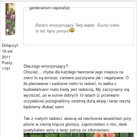
gardenarium napisał(a)
Bardzo emocjonujący Twój wątek. Sucha rzeka
to też fajny pomysł
Dołączył:
19 sie
2011
Posty:
Dlaczego emocjonujący?
1191
Chociaż... chyba dla każdego tworzenie jego miejsca na
ziemi to są emocje, zarówno pozytywne jak i negatywne. O
ile planowanie i sadzenie roślin to radość, to walka z
budowlańcami mało kiedy jest radością. My zaczynamy się
wyciszać, po w sumie dobrych 10 latach (z przerwami
oczywiście) pożegnaliśmy ostatnią dużą ekipę i teraz resztę
będziemy dłubać sami.
Tak z małych radości, wiosną od niechcenia wsadziłam przy
płocie w ziemię kłącze gloriozy, zapomniałam o nim, obok
powtykałam astry a teraz patrzę ze zdumieniem: