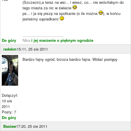
(Szczecin),a teraz na wsi... i wiesz, co... nie wróciłabym do
tego miasta za nic w świecie
ps... i ja się piszę na spotkanie (o ile można
), w końcu
jesteśmy sąsiadkami
____________________
Do góry
Nika
i jej marzenie o pięknym ogrodzie
radekm
15:11, 25 sie 2011
Bardzo fajny ogród, brzoza bardzo fajna. Widać postępy
Dołączył:
10 sie
2011
Posty: 7
Do góry
Basiaw
17:20, 25 sie 2011