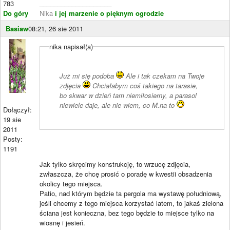
783
____________________
Do góry
Nika
i jej marzenie o pięknym ogrodzie
Basiaw
08:21, 26 sie 2011
nika napisał(a)
Już mi się podoba
Ale i tak czekam na Twoje
zdjęcia
Chciałabym coś takiego na tarasie,
bo skwar w dzień tam niemiłosierny, a parasol
niewiele daje, ale nie wiem, co M.na to
Dołączył:
19 sie
2011
Posty:
1191
Jak tylko skręcimy konstrukcję, to wrzucę zdjęcia,
zwłaszcza, że chcę prosić o poradę w kwestii obsadzenia
okolicy tego miejsca.
Patio, nad którym będzie ta pergola ma wystawę południową,
jeśli chcemy z tego miejsca korzystać latem, to jakaś zielona
ściana jest konieczna, bez tego będzie to miejsce tylko na
wiosnę i jesień.