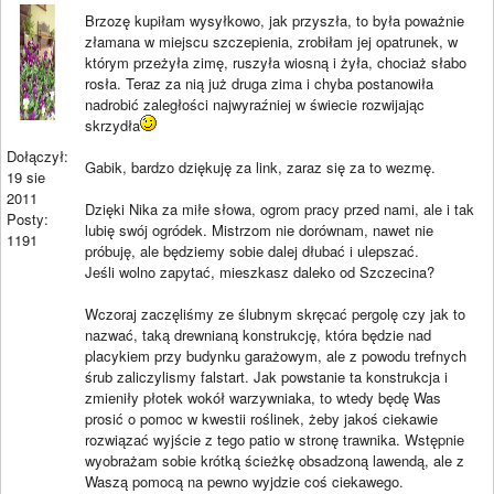
Brzozę kupiłam wysyłkowo, jak przyszła, to była poważnie
złamana w miejscu szczepienia, zrobiłam jej opatrunek, w
którym przeżyła zimę, ruszyła wiosną i żyła, chociaż słabo
rosła. Teraz za nią już druga zima i chyba postanowiła
nadrobić zaległości najwyraźniej w świecie rozwijając
skrzydła
Dołączył:
Gabik, bardzo dziękuję za link, zaraz się za to wezmę.
19 sie
2011
Dzięki Nika za miłe słowa, ogrom pracy przed nami, ale i tak
Posty:
lubię swój ogródek. Mistrzom nie dorównam, nawet nie
1191
próbuję, ale będziemy sobie dalej dłubać i ulepszać.
Jeśli wolno zapytać, mieszkasz daleko od Szczecina?
Wczoraj zaczęliśmy ze ślubnym skręcać pergolę czy jak to
nazwać, taką drewnianą konstrukcję, która będzie nad
placykiem przy budynku garażowym, ale z powodu trefnych
śrub zaliczylismy falstart. Jak powstanie ta konstrukcja i
zmieniły płotek wokół warzywniaka, to wtedy będę Was
prosić o pomoc w kwestii roślinek, żeby jakoś ciekawie
rozwiązać wyjście z tego patio w stronę trawnika. Wstępnie
wyobrażam sobie krótką ścieżkę obsadzoną lawendą, ale z
Waszą pomocą na pewno wyjdzie coś ciekawego.