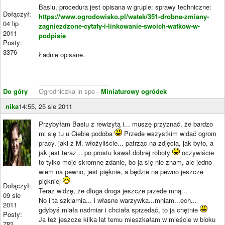
Basiu, procedura jest opisana w grupie: sprawy techniczne:
Dołączył:
https://www.ogrodowisko.pl/watek/351-drobne-zmiany-
04 lip
zagniezdzone-cytaty-i-linkowanie-swoich-watkow-w-
2011
podpisie
Posty:
3376
Ładnie opisane.
____________________
Do góry
Ogrodniczka in spe -
Miniaturowy ogródek
nika
14:55, 25 sie 2011
Przybyłam Basiu z rewizytą i... muszę przyznać, że bardzo
mi się tu u Ciebie podoba
Przede wszystkim widać ogrom
pracy, jaki z M. włożyliście... patrząc na zdjęcia, jak było, a
jak jest teraz... po prostu kawał dobrej roboty
oczywiście
to tylko moje skromne zdanie, bo ja się nie znam, ale jedno
wiem na pewno, jest pięknie, a będzie na pewno jeszcze
piękniej
Dołączył:
Teraz widzę, że długa droga jeszcze przede mną...
09 sie
No i ta szklarnia... i własne warzywka...mniam...ech...
2011
gdybyś miała nadmiar i chciała sprzedać, to ja chętnie
Posty:
Ja też jeszcze kilka lat temu mieszkałam w mieście w bloku
783