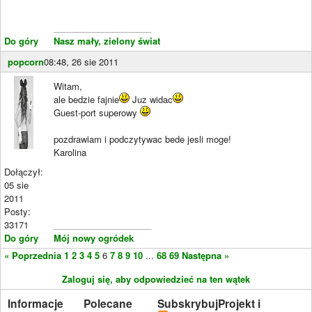
____________________
Do góry
Nasz mały, zielony świat
popcorn
08:48, 26 sie 2011
Witam,
ale bedzie fajnie
Juz widac
Guest-port superowy
pozdrawiam i podczytywac bede jesli moge!
Karolina
Dołączył:
05 sie
2011
Posty:
33171
____________________
Do góry
Mój nowy ogródek
« Poprzednia
1
2
3
4
5
6
7
8
9
10
...
68
69
Następna »
Zaloguj się, aby odpowiedzieć na ten wątek
Informacje
Polecane
Subskrybuj
Projekt i