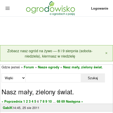
Logowanie
Zobacz nasz ogród na żywo — 8 i 9 sierpnia (sobota-
×
niedziela), kiermasz w niedzielę
Gdzie jesteś »
Forum
»
Nasze ogrody
»
Nasz mały, zielony świat.
Szukaj
Nasz mały, zielony świat.
« Poprzednia
1
2
3
4
5
6
7
8
9
10
...
68
69
Następna »
GabiK
14:45, 25 sie 2011