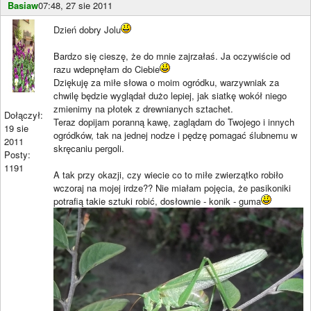
Basiaw
07:48, 27 sie 2011
Dzień dobry Jolu
Bardzo się cieszę, że do mnie zajrzałaś. Ja oczywiście od
razu wdepnęłam do Ciebie
Dziękuję za miłe słowa o moim ogródku, warzywniak za
chwilę będzie wyglądał dużo lepiej, jak siatkę wokół niego
zmienimy na płotek z drewnianych sztachet.
Dołączył:
Teraz dopijam poranną kawę, zaglądam do Twojego i innych
19 sie
ogródków, tak na jednej nodze i pędzę pomagać ślubnemu w
2011
skręcaniu pergoli.
Posty:
1191
A tak przy okazji, czy wiecie co to miłe zwierzątko robiło
wczoraj na mojej irdze?? Nie miałam pojęcia, że pasikoniki
potrafią takie sztuki robić, dosłownie - konik - guma