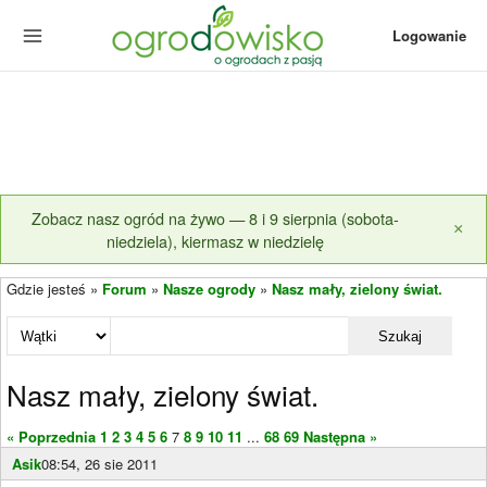
Logowanie
Zobacz nasz ogród na żywo — 8 i 9 sierpnia (sobota-
×
niedziela), kiermasz w niedzielę
Gdzie jesteś »
Forum
»
Nasze ogrody
»
Nasz mały, zielony świat.
Szukaj
Nasz mały, zielony świat.
« Poprzednia
1
2
3
4
5
6
7
8
9
10
11
...
68
69
Następna »
Asik
08:54, 26 sie 2011