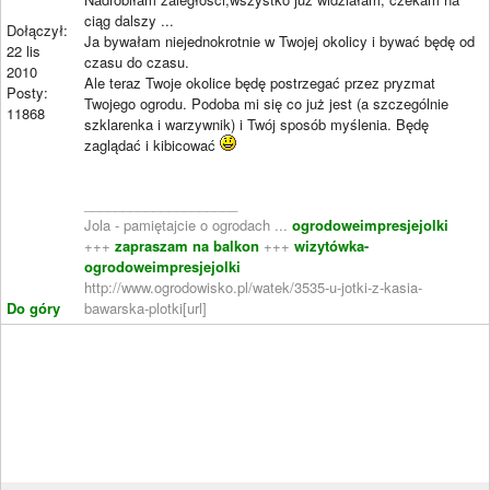
ciąg dalszy ...
Dołączył:
Ja bywałam niejednokrotnie w Twojej okolicy i bywać będę od
22 lis
czasu do czasu.
2010
Ale teraz Twoje okolice będę postrzegać przez pryzmat
Posty:
Twojego ogrodu. Podoba mi się co już jest (a szczególnie
11868
szklarenka i warzywnik) i Twój sposób myślenia. Będę
zaglądać i kibicować
____________________
Jola - pamiętajcie o ogrodach ...
ogrodoweimpresjejolki
+++
zapraszam na balkon
+++
wizytówka-
ogrodoweimpresjejolki
http://www.ogrodowisko.pl/watek/3535-u-jotki-z-kasia-
Do góry
bawarska-plotki[url]