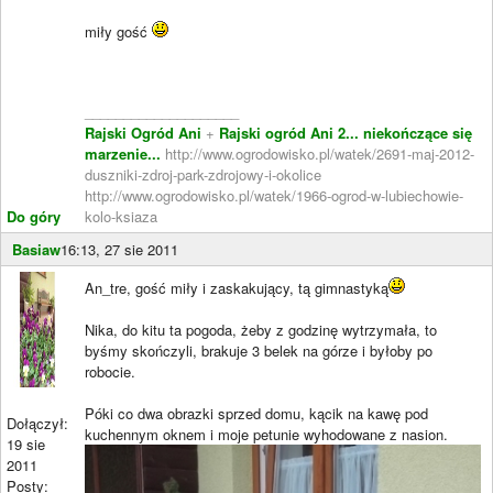
miły gość
____________________
Rajski Ogród Ani
+
Rajski ogród Ani 2... niekończące się
marzenie...
http://www.ogrodowisko.pl/watek/2691-maj-2012-
duszniki-zdroj-park-zdrojowy-i-okolice
http://www.ogrodowisko.pl/watek/1966-ogrod-w-lubiechowie-
Do góry
kolo-ksiaza
Basiaw
16:13, 27 sie 2011
An_tre, gość miły i zaskakujący, tą gimnastyką
Nika, do kitu ta pogoda, żeby z godzinę wytrzymała, to
byśmy skończyli, brakuje 3 belek na górze i byłoby po
robocie.
Póki co dwa obrazki sprzed domu, kącik na kawę pod
Dołączył:
kuchennym oknem i moje petunie wyhodowane z nasion.
19 sie
2011
Posty: