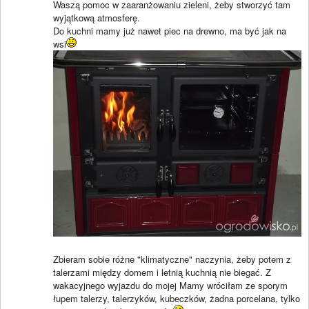
Waszą pomoc w zaaranżowaniu zieleni, żeby stworzyć tam
wyjątkową atmosferę.
Do kuchni mamy już nawet piec na drewno, ma być jak na
wsi
Zbieram sobie różne "klimatyczne" naczynia, żeby potem z
talerzami między domem i letnią kuchnią nie biegać. Z
wakacyjnego wyjazdu do mojej Mamy wróciłam ze sporym
łupem talerzy, talerzyków, kubeczków, żadna porcelana, tylko