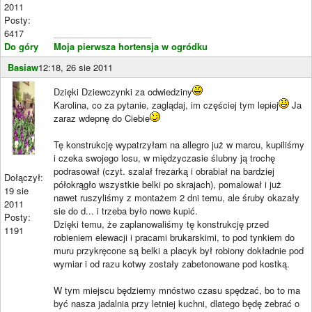
2011
Posty:
6417
____________________
Do góry
Moja pierwsza hortensja w ogródku
Basiaw
12:18, 26 sie 2011
Dzięki Dziewczynki za odwiedziny
Karolina, co za pytanie, zaglądaj, im częściej tym lepiej
Ja
zaraz wdepnę do Ciebie
Tę konstrukcję wypatrzyłam na allegro już w marcu, kupiliśmy
i czeka swojego losu, w międzyczasie ślubny ją trochę
podrasował (czyt. szalał frezarką i obrabiał na bardziej
Dołączył:
półokrągło wszystkie belki po skrajach), pomalował i już
19 sie
nawet ruszyliśmy z montażem 2 dni temu, ale śruby okazały
2011
sie do d... i trzeba było nowe kupić.
Posty:
Dzięki temu, że zaplanowaliśmy tę konstrukcję przed
1191
robieniem elewacji i pracami brukarskimi, to pod tynkiem do
muru przykręcone są belki a placyk był robiony dokładnie pod
wymiar i od razu kotwy zostały zabetonowane pod kostką.
W tym miejscu będziemy mnóstwo czasu spędzać, bo to ma
być nasza jadalnia przy letniej kuchni, dlatego będę żebrać o