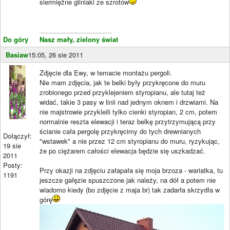
siermiężne gliniaki ze szrotów
____________________
Do góry
Nasz mały, zielony świat
Basiaw
15:05, 26 sie 2011
Zdjęcie dla Ewy, w temacie montażu pergoli.
Nie mam zdjęcia, jak te belki były przykręcone do muru
zrobionego przed przyklejeniem styropianu, ale tutaj też
widać, takie 3 pasy w linii nad jednym oknem i drzwiami. Na
nie majstrowie przykleili tylko cienki styropian, 2 cm, potem
normalnie reszta elewacji i teraz belkę przytrzymującą przy
ścianie cała pergolę przykręcimy do tych drewnianych
Dołączył:
"wstawek" a nie przez 12 cm styropianu do muru, ryzykując,
19 sie
że po ciężarem całości elewacja będzie się uszkadzać.
2011
Posty:
Przy okazji na zdjęciu załapała się moja brzoza - wariatka, tu
1191
jeszcze gałęzie spuszczone jak należy, na dół a potem nie
wiadomo kiedy (bo zdjęcie z maja br) tak zadarła skrzydła w
górę