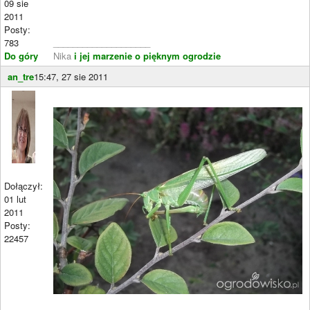
09 sie
2011
Posty:
783
____________________
Do góry
Nika
i jej marzenie o pięknym ogrodzie
an_tre
15:47, 27 sie 2011
Dołączył:
01 lut
2011
Posty:
22457