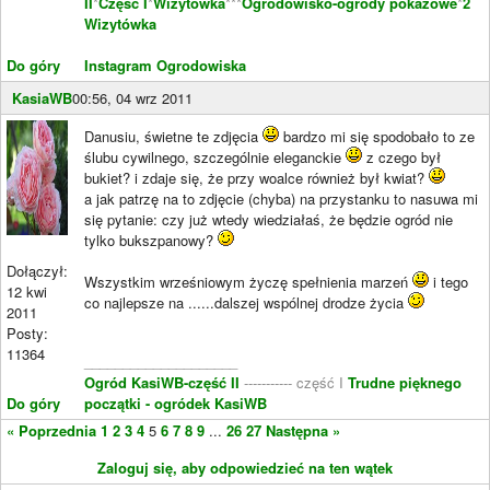
II
*
Część I
*
Wizytówka
***
Ogrodowisko-ogrody pokazowe
*
2
Wizytówka
Do góry
Instagram Ogrodowiska
KasiaWB
00:56, 04 wrz 2011
Danusiu, świetne te zdjęcia
bardzo mi się spodobało to ze
ślubu cywilnego, szczególnie eleganckie
z czego był
bukiet? i zdaje się, że przy woalce również był kwiat?
a jak patrzę na to zdjęcie (chyba) na przystanku to nasuwa mi
się pytanie: czy już wtedy wiedziałaś, że będzie ogród nie
tylko bukszpanowy?
Dołączył:
Wszystkim wrześniowym życzę spełnienia marzeń
i tego
12 kwi
co najlepsze na ......dalszej wspólnej drodze życia
2011
Posty:
11364
____________________
Ogród KasiWB-część II
----------- część I
Trudne pięknego
Do góry
początki - ogródek KasiWB
« Poprzednia
1
2
3
4
5
6
7
8
9
...
26
27
Następna »
Zaloguj się, aby odpowiedzieć na ten wątek