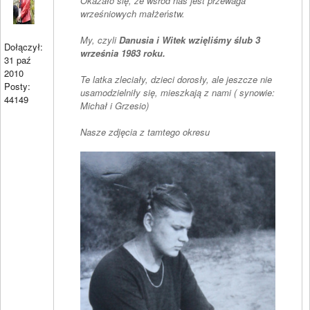
Okazało się, że wśród nas jest przewaga
wrześniowych małżeństw.
My, czyli
Danusia i Witek wzięliśmy ślub 3
Dołączył:
września 1983 roku.
31 paź
2010
Te latka zleciały, dzieci dorosły, ale jeszcze nie
Posty:
usamodzielniły się, mieszkają z nami ( synowie:
44149
Michał i Grzesio)
Nasze zdjęcia z tamtego okresu