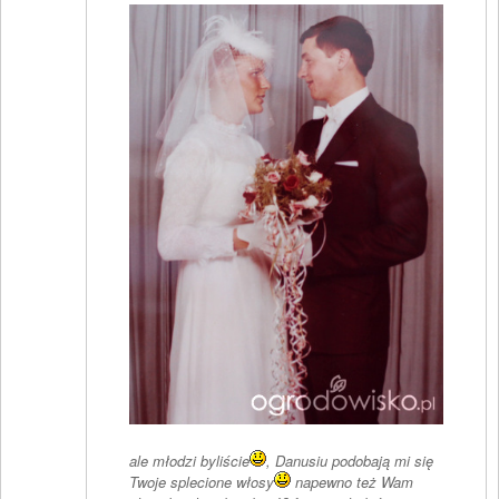
ale młodzi byliście
, Danusiu podobają mi się
Twoje splecione włosy
napewno też Wam