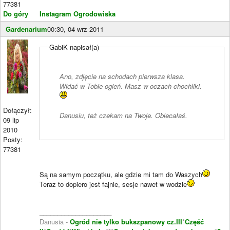
77381
Do góry
Instagram Ogrodowiska
Gardenarium
00:30, 04 wrz 2011
GabiK napisał(a)
Ano, zdjęcie na schodach pierwsza klasa.
Widać w Tobie ogień. Masz w oczach chochliki.
Dołączył:
Danusiu, też czekam na Twoje. Obiecałaś.
09 lip
2010
Posty:
77381
Są na samym początku, ale gdzie mi tam do Waszych
Teraz to dopiero jest fajnie, sesje nawet w wodzie
____________________
Danusia -
Ogród nie tylko bukszpanowy cz.III
*
Część