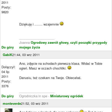
2011
Posty:
9820
Dziękuję i ........ wzajemnie
____________________
Joanna
Ogrodowy zawrót głowy, czyli początki przygody
Do góry
mojego życia
GabiK
21:44, 03 wrz 2011
Ano, zdjęcie na schodach pierwsza klasa. Widać w Tobie
Dołączył:
ogień. Masz w oczach chochliki.
04 lip
2011
Danusiu, też czekam na Twoje. Obiecałaś.
Posty:
3376
____________________
Do góry
Ogrodniczka in spe -
Miniaturowy ogródek
monteverde
21:52, 03 wrz 2011