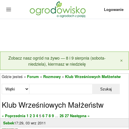
Logowanie
Zobacz nasz ogród na żywo — 8 i 9 sierpnia (sobota-
×
niedziela), kiermasz w niedzielę
Gdzie jesteś »
Forum
»
Rozmowy
»
Klub Wrześniowych Małżeństw
Szukaj
Klub Wrześniowych Małżeństw
« Poprzednia
1
2
3
4
5
6
7
8
9
...
26
27
Następna »
Sebek
17:29, 03 wrz 2011