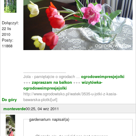
Dołączył:
22 lis
2010
Posty:
11868
____________________
Jola - pamiętajcie o ogrodach ...
ogrodoweimpresjejolki
+++
zapraszam na balkon
+++
wizytówka-
ogrodoweimpresjejolki
http://www.ogrodowisko.pl/watek/3535-u-jotki-z-kasia-
Do góry
bawarska-plotki[url]
monteverde
00:25, 04 wrz 2011
gardenarium napisał(a)