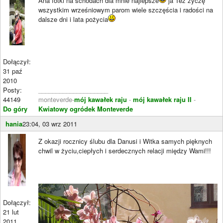
Ana fotki na schodach dla mnie najlepsze
ja Też życzę
wszystkim wrześniowym parom wiele szczęścia i radości na
dalsze dni i lata pożycia
Dołączył:
31 paź
2010
Posty:
____________________
44149
monteverde-
mój kawałek raju
-
mój kawałek raju II
-
Do góry
Kwiatowy ogródek Monteverde
hania
23:04, 03 wrz 2011
Z okazji rocznicy ślubu dla Danusi i Witka samych pięknych
chwil w życiu,ciepłych i serdecznych relacji między Wami!!!
Dołączył:
21 lut
2011