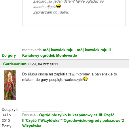
zleciało jak jeden dzień? fajnie oglądać po
latach zdjęcia
Zapraszam do Klubu.
____________________
monteverde-
mój kawałek raju
-
mój kawałek raju II
-
Do góry
Kwiatowy ogródek Monteverde
Gardenarium
00:29, 04 wrz 2011
Do ślubu ciocia mi zaplotła tzw. "koronę" a panieńskie to
miałam do góry podpięte warkoczykl
Dołączył:
____________________
09 lip
Danusia -
Ogród nie tylko bukszpanowy cz.III
*
Część
2010
II
*
Część I
*
Wizytówka
***
Ogrodowisko-ogrody pokazowe
*
2
Posty:
Wizytówka