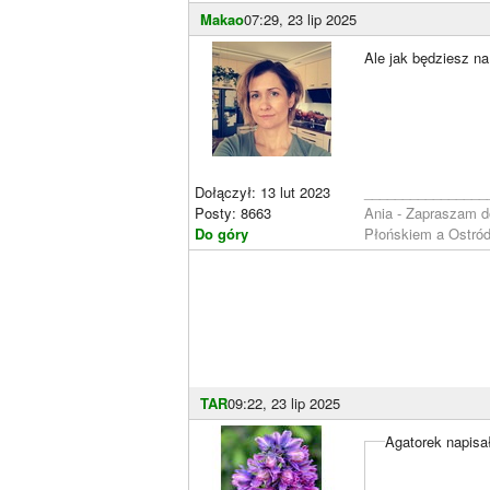
Makao
07:29, 23 lip 2025
Ale jak będziesz na
Dołączył: 13 lut 2023
________________
Posty: 8663
Ania - Zapraszam 
Do góry
Płońskiem a Ostró
TAR
09:22, 23 lip 2025
Agatorek napisał