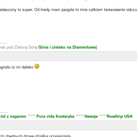
zadaszony to super. Od kiedy mam pergole to inne całkiem tarasowanie odcz
____
zieś pod Zieloną Górą
Glina i zielsko na Diamentowej
grodu to mi daleko
____
ród z zegarem
*****
Pura vida Kostaryka
*****
Hawaje
*****
Roadtrip USA
ch zbędnych drzew działka przejaśniała.