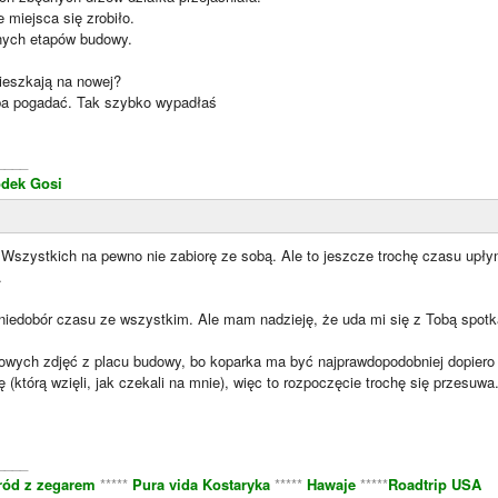
e miejsca się zrobiło.
jnych etapów budowy.
ieszkają na nowej?
ba pogadać. Tak szybko wypadłaś
____
dek Gosi
Wszystkich na pewno nie zabiorę ze sobą. Ale to jeszcze trochę czasu upłyn
.
 niedobór czasu ze wszystkim. Ale mam nadzieję, że uda mi się z Tobą spotk
owych zdjęć z placu budowy, bo koparka ma być najprawdopodobniej dopiero 
 (którą wzięli, jak czekali na mnie), więc to rozpoczęcie trochę się przesuwa
____
ród z zegarem
*****
Pura vida Kostaryka
*****
Hawaje
*****
Roadtrip USA