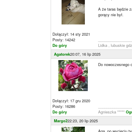
A że taras będzie 
gorący nie był.
Dołączył: 14 sty 2021
Posty: 14242
________________
Do góry
Lidka , lubuskie gd
Agatorek
20:07, 16 lip 2025
Do nowoczesnego o
Dołączył: 17 gru 2020
Posty: 16286
________________
Do góry
Agnieszka *****
Og
Margo2
22:23, 20 lip 2025
Aga, po wycięciu ty