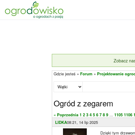
Zobacz nas
Gdzie jesteś »
Forum
»
Projektowanie ogro
Ogród z zegarem
« Poprzednia
1
2
3
4
5
6
7
8
9
...
1105
1106
LIDKA
08:21, 14 lip 2025
Dzięki tym drzewom