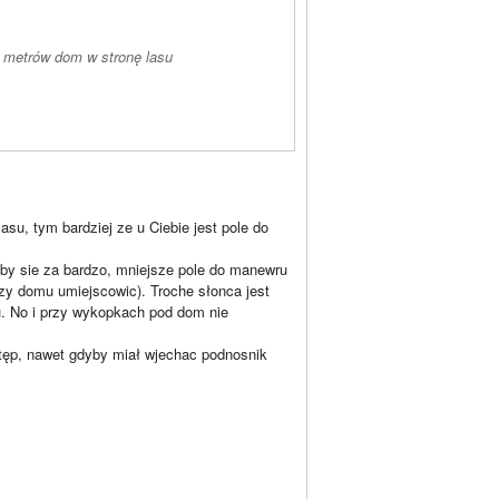
ę metrów dom w stronę lasu
su, tym bardziej ze u Ciebie jest pole do
aby sie za bardzo, mniejsze pole do manewru
rzy domu umiejscowic). Troche słonca jest
su. No i przy wykopkach pod dom nie
stęp, nawet gdyby miał wjechac podnosnik