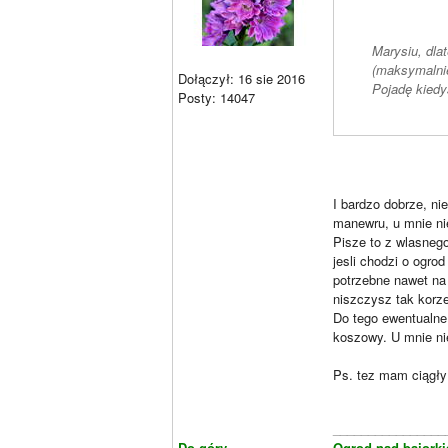
Marysiu, dla
(maksymalnie 
Dołączył: 16 sie 2016
Pojadę kiedy
Posty: 14047
I bardzo dobrze, ni
manewru, u mnie ni
Pisze to z wlasnego
jesli chodzi o ogro
potrzebne nawet na 
niszczysz tak korze
Do tego ewentualne
koszowy. U mnie nie
Ps. tez mam ciągły
________________
Do góry
Ogrod nad bajork