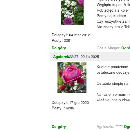
Wygląda super. A il
Rób zdjęcia z kole
Pomyziaj kudłate.
Czy wszystkie zam
Nie zdązyłam z To
Dołączył: 04 mar 2012
Posty: 3381
________________
Do góry
Gosia Margo2
Ogró
Agatorek
22:37, 22 lip 2025
Kudłate pomiziane. 
ostateczne decyzje
Ostatnio cierpię na
Na razie nie mam n
właśnie inną budowę
Dołączył: 17 gru 2020
Posty: 16286
________________
Do góry
Agnieszka *****
Og