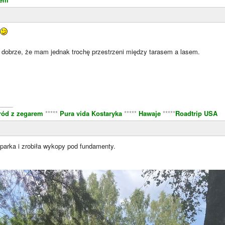
i dobrze, że mam jednak trochę przestrzeni między tarasem a lasem.
m
____
ród z zegarem
*****
Pura vida Kostaryka
*****
Hawaje
*****
Roadtrip USA
parka i zrobiła wykopy pod fundamenty.