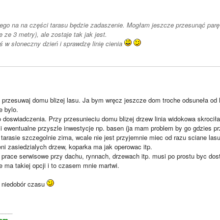
tego na na części tarasu będzie zadaszenie. Mogłam jeszcze przesunąć par
ze 3 metry), ale zostaje tak jak jest.
ś w słoneczny dzień i sprawdzę linię cienia
e przesuwaj domu blizej lasu. Ja bym wręcz jeszcze dom troche odsuneła od la
e bylo.
 doswiadczenia. Przy przesunieciu domu blizej drzew linia widokowa skrocił
d i ewentualne przyszle inwestycje np. basen (ja mam problem by go gdzies p
tarasie szczegolnie zima, wcale nie jest przyjemnie miec od razu sciane la
ni zasiedzialych drzew, koparka ma jak operowac itp.
 prace serwisowe przy dachu, rynnach, drzewach itp. musi po prostu byc do
 ma takiej opcji i to czasem mnie martwi.
 niedobór czasu
____
iem