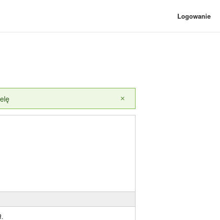
Logowanie
elę
×
ł.