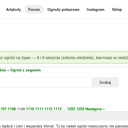
Artykuły
Forum
Ogrody pokazowe
Instagram
Sklep
z ogród na żywo — 8 i 9 sierpnia (sobota-niedziela), kiermasz w niedzi
dów
»
Ogród z zegarem
Szukaj
1107
1108
1109
1110
1111
1112
1113
...
1252
1253
Następna »
 będzie i cień i wspaniały klimat. Tu by nawet ogród nowoczesny nie pasowa