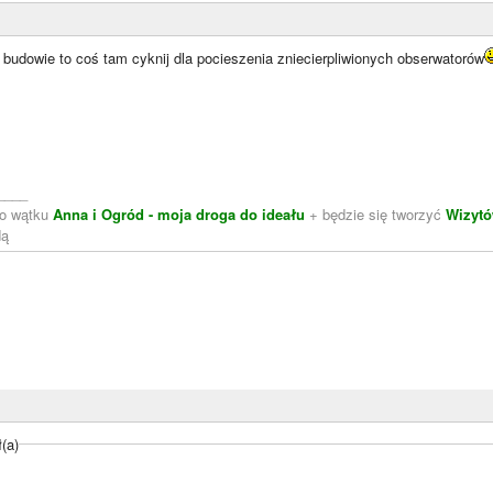
 budowie to coś tam cyknij dla pocieszenia zniecierpliwionych obserwatorów
____
do wątku
Anna i Ogród - moja droga do ideału
+ będzie się tworzyć
Wizytó
dą
(a)