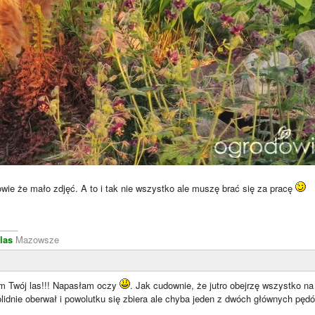
powie że mało zdjęć. A to i tak nie wszystko ale muszę brać się za pracę
____
las
Mazowsze
m Twój las!!! Napasłam oczy
. Jak cudownie, że jutro obejrzę wszystko n
olidnie oberwał i powolutku się zbiera ale chyba jeden z dwóch głównych pę