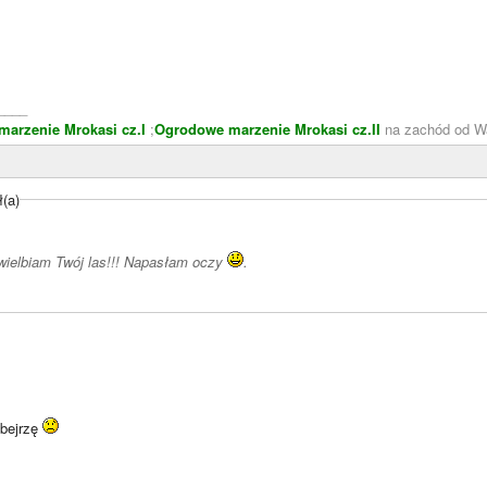
____
arzenie Mrokasi cz.I
;
Ogrodowe marzenie Mrokasi cz.II
na zachód od W
ł(a)
ielbiam Twój las!!! Napasłam oczy
.
obejrzę
____