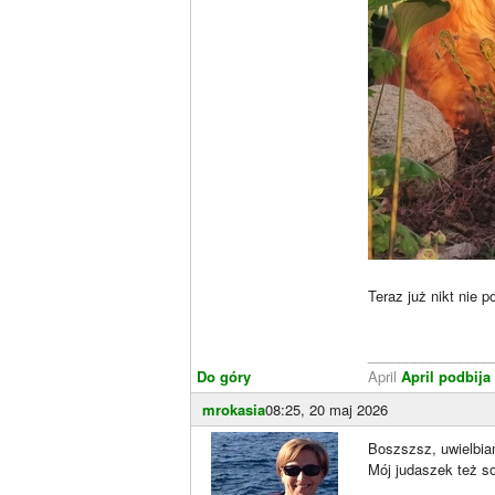
Teraz już nikt nie 
________________
Do góry
April
April podbija 
mrokasia
08:25, 20 maj 2026
Boszszsz, uwielbia
Mój judaszek też s