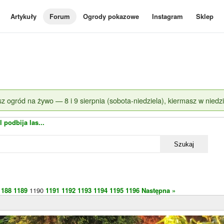
Artykuły
Forum
Ogrody pokazowe
Instagram
Sklep
z ogród na żywo — 8 i 9 sierpnia (sobota-niedziela), kiermasz w niedzi
l podbija las...
Szukaj
1188
1189
1190
1191
1192
1193
1194
1195
1196
Następna »