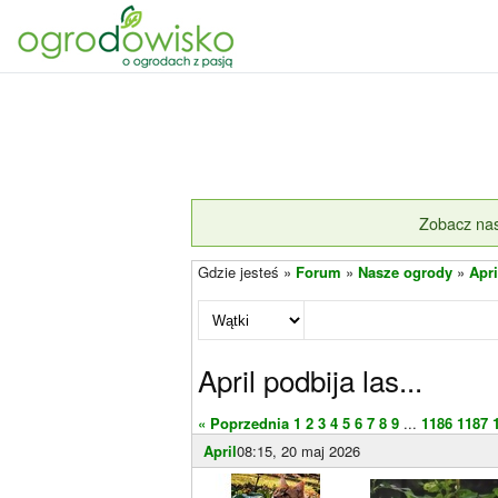
Zobacz nas
Gdzie jesteś »
Forum
»
Nasze ogrody
»
Apri
April podbija las...
« Poprzednia
1
2
3
4
5
6
7
8
9
...
1186
1187
April
08:15, 20 maj 2026