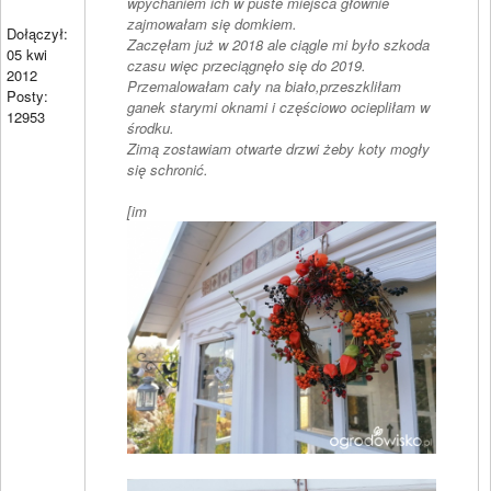
wpychaniem ich w puste miejsca głównie
zajmowałam się domkiem.
Dołączył:
Zaczęłam już w 2018 ale ciągle mi było szkoda
05 kwi
czasu więc przeciągnęło się do 2019.
2012
Przemalowałam cały na biało,przeszkliłam
Posty:
ganek starymi oknami i częściowo ociepliłam w
12953
środku.
Zimą zostawiam otwarte drzwi żeby koty mogły
się schronić.
[im