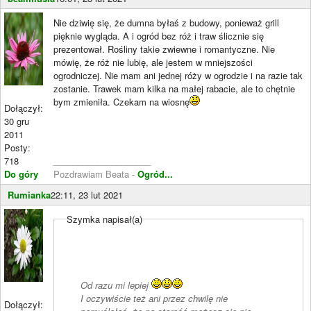
Nie dziwię się, że dumna byłaś z budowy, ponieważ grill
pięknie wygląda. A i ogród bez róż i traw ślicznie się
prezentował. Rośliny takie zwiewne i romantyczne. Nie
mówię, że róż nie lubię, ale jestem w mniejszości
ogrodniczej. Nie mam ani jednej róży w ogrodzie i na razie tak
zostanie. Trawek mam kilka na małej rabacie, ale to chętnie
bym zmieniła. Czekam na wiosnę
Dołączył:
30 gru
2011
Posty:
718
____________________
Do góry
Pozdrawiam Beata -
Ogród...
Rumianka
22:11, 23 lut 2021
Szymka napisał(a)
Od razu mi lepiej
I oczywiście też ani przez chwilę nie
Dołączył: