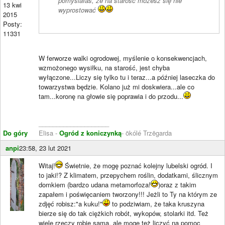
pomyślałaś, że na starość możesz się nie
13 kwi
wyprostować
2015
Posty:
11331
W ferworze walki ogrodowej, myślenie o konsekwencjach,
wzmożonego wysiłku, na starość, jest chyba
wyłączone...Liczy się tylko tu i teraz...a później laseczka do
towarzystwa będzie. Kolano już mi doskwiera...ale co
tam...koronę na głowie się poprawia i do przodu...
____________________
Do góry
Elisa -
Ogród z koniczynką
- ökólé Trzëgarda
anpi
23:58, 23 lut 2021
Witaj!
Świetnie, że mogę poznać kolejny lubelski ogród. I
to jaki!? Z klimatem, przepychem roślin, dodatkami, ślicznym
domkiem (bardzo udana metamorfoza!
)oraz z takim
zapałem i poświęcaniem tworzony!!! Jeżli to Ty na którym ze
zdjęć robisz:"a kuku!"
to podziwiam, że taka kruszyna
bierze się do tak ciężkich robót, wykopów, stolarki itd. Też
wiele rzeczy robię sama, ale mogę też liczyć na pomoc