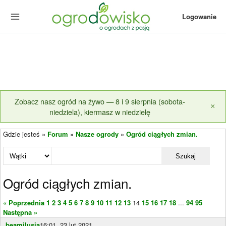
Logowanie
Zobacz nasz ogród na żywo — 8 i 9 sierpnia (sobota-
×
niedziela), kiermasz w niedzielę
Gdzie jesteś »
Forum
»
Nasze ogrody
»
Ogród ciągłych zmian.
Szukaj
Ogród ciągłych zmian.
« Poprzednia
1
2
3
4
5
6
7
8
9
10
11
12
13
14
15
16
17
18
...
94
95
Następna »
beamilusia
16:01, 23 lut 2021