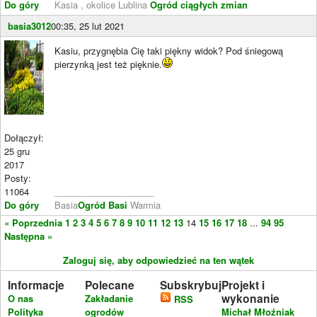
Do góry
Kasia , okolice Lublina
Ogród ciągłych zmian
basia3012
00:35, 25 lut 2021
Kasiu, przygnębia Cię taki piękny widok? Pod śniegową
pierzynką jest też pięknie.
Dołączył:
25 gru
2017
Posty:
11064
____________________
Do góry
Basia
Ogród Basi
Warmia
« Poprzednia
1
2
3
4
5
6
7
8
9
10
11
12
13
14
15
16
17
18
...
94
95
Następna »
Zaloguj się, aby odpowiedzieć na ten wątek
Informacje
Polecane
Subskrybuj
Projekt i
wykonanie
O nas
Zakładanie
RSS
Polityka
ogrodów
Michał Młoźniak