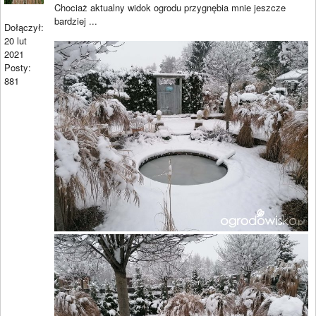
Chociaż aktualny widok ogrodu przygnębia mnie jeszcze
bardziej ...
Dołączył:
20 lut
2021
Posty:
881