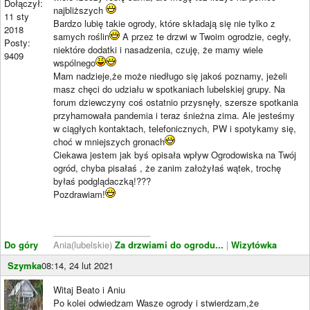
Dołączył:
najbliższych
11 sty
Bardzo lubię takie ogrody, które składają się nie tylko z
2018
samych roślin
A przez te drzwi w Twoim ogrodzie, cegły,
Posty:
niektóre dodatki i nasadzenia, czuję, że mamy wiele
9409
wspólnego
Mam nadzieje,że może niedługo się jakoś poznamy, jeżeli
masz chęci do udziału w spotkaniach lubelskiej grupy. Na
forum dziewczyny coś ostatnio przysnęły, szersze spotkania
przyhamowała pandemia i teraz śnieżna zima. Ale jesteśmy
w ciągłych kontaktach, telefonicznych, PW i spotykamy się,
choć w mniejszych gronach
Ciekawa jestem jak byś opisała wpływ Ogrodowiska na Twój
ogród, chyba pisałaś , że zanim założyłaś wątek, trochę
byłaś podglądaczką!???
Pozdrawiam!
____________________
Do góry
Ania(lubelskie)
Za drzwiami do ogrodu...
|
Wizytówka
Szymka
08:14, 24 lut 2021
Witaj Beato i Aniu
Po kolei odwiedzam Wasze ogrody i stwierdzam,że