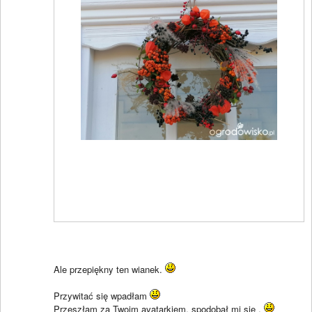
Ale przepiękny ten wianek.
Przywitać się wpadłam
Przeszłam za Twoim avatarkiem, spodobał mi się .