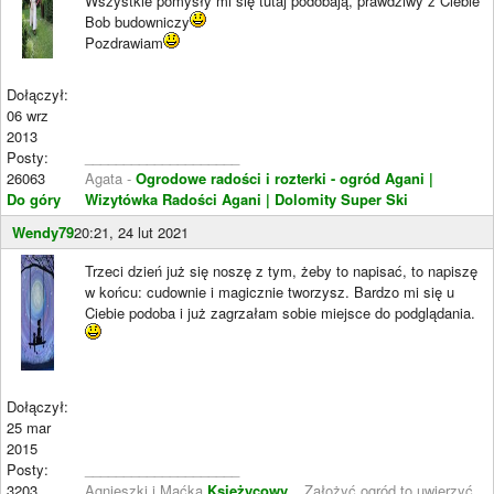
Wszystkie pomysły mi się tutaj podobają, prawdziwy z Ciebie
Bob budowniczy
Pozdrawiam
Dołączył:
06 wrz
2013
Posty:
____________________
26063
Agata -
Ogrodowe radości i rozterki - ogród Agani
|
Do góry
Wizytówka Radości Agani
| Dolomity Super Ski
Wendy79
20:21, 24 lut 2021
Trzeci dzień już się noszę z tym, żeby to napisać, to napiszę
w końcu: cudownie i magicznie tworzysz. Bardzo mi się u
Ciebie podoba i już zagrzałam sobie miejsce do podglądania.
Dołączył:
25 mar
2015
Posty:
____________________
3203
Agnieszki i Maćka
Księżycowy...
Założyć ogród to uwierzyć