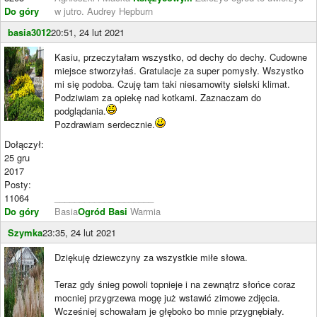
Do góry
w jutro. Audrey Hepburn
basia3012
20:51, 24 lut 2021
Kasiu, przeczytałam wszystko, od dechy do dechy. Cudowne
miejsce stworzyłaś. Gratulacje za super pomysły. Wszystko
mi się podoba. Czuję tam taki niesamowity sielski klimat.
Podziwiam za opiekę nad kotkami. Zaznaczam do
podglądania.
Pozdrawiam serdecznie.
Dołączył:
25 gru
2017
Posty:
11064
____________________
Do góry
Basia
Ogród Basi
Warmia
Szymka
23:35, 24 lut 2021
Dziękuję dziewczyny za wszystkie miłe słowa.
Teraz gdy śnieg powoli topnieje i na zewnątrz słońce coraz
mocniej przygrzewa mogę już wstawić zimowe zdjęcia.
Wcześniej schowałam je głęboko bo mnie przygnębiały.