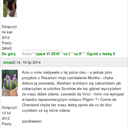
Dołączył:
04 kwi
2012
Posty:
28042
____________________
Do góry
Kasia***
zjazd VI 2016
***
cz.I
***
cz.II
***
Ogród z łezką II
mira
22:14, 16 lip 2014
Aniu u mnie niebywałe o tej porze roku - a jednak jutro
przyjdzie z Rosarium moje zamówienie Monika - chyba
dobrze ją oceniałaś, Abraham w którym się zakochałam jak
zobaczyłam w szkółce Szmitów ale tez gdzieś wyczytałam
że masz dobre zdanie, Leonardo da Vinci - hmm ma wykopać
w bardzo reprezentacyjnym miejscu Pilgrim ? i Comte de
Chambord chyba też masz dobrą opinie ale co do liści
Dołączył:
czytałam ze są różne zdania
13 lut
2012
pozdrawiam
Posty: