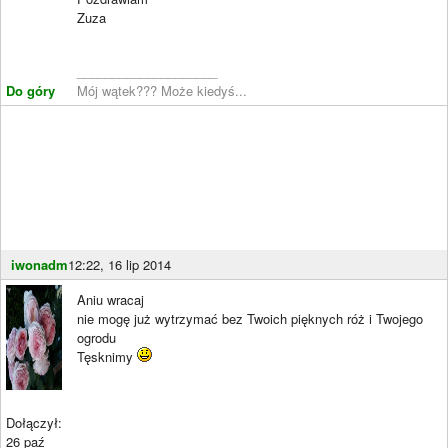
Zuza
____________________
Do góry
Mój wątek??? Może kiedyś...
iwonadm
12:22, 16 lip 2014
Aniu wracaj
nie mogę już wytrzymać bez Twoich pięknych róż i Twojego
ogrodu
Tęsknimy
Dołączył:
26 paź