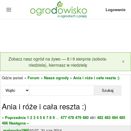
Logowanie
Zobacz nasz ogród na żywo — 8 i 9 sierpnia (sobota-
×
niedziela), kiermasz w niedzielę
Gdzie jesteś »
Forum
»
Nasze ogrody
»
Ania i róże i cała reszta :)
Szukaj
Ania i róże i cała reszta :)
« Poprzednia
1
2
3
4
5
6
7
8
9
...
477
478
479
480
481
482
483
484
485
486
Następna »
malgocha1960
10:07, 21 cze 2014