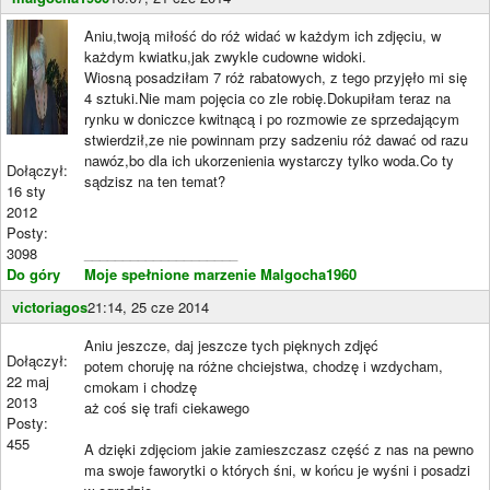
Aniu,twoją miłość do róż widać w każdym ich zdjęciu, w
każdym kwiatku,jak zwykle cudowne widoki.
Wiosną posadziłam 7 róż rabatowych, z tego przyjęło mi się
4 sztuki.Nie mam pojęcia co zle robię.Dokupiłam teraz na
rynku w doniczce kwitnącą i po rozmowie ze sprzedającym
stwierdził,ze nie powinnam przy sadzeniu róż dawać od razu
nawóz,bo dla ich ukorzenienia wystarczy tylko woda.Co ty
Dołączył:
sądzisz na ten temat?
16 sty
2012
Posty:
3098
____________________
Do góry
Moje spełnione marzenie Malgocha1960
victoriagos
21:14, 25 cze 2014
Aniu jeszcze, daj jeszcze tych pięknych zdjęć
Dołączył:
potem choruję na różne chciejstwa, chodzę i wzdycham,
22 maj
cmokam i chodzę
2013
aż coś się trafi ciekawego
Posty:
455
A dzięki zdjęciom jakie zamieszczasz część z nas na pewno
ma swoje faworytki o których śni, w końcu je wyśni i posadzi