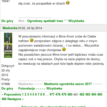
15041
daj znać, że przepadłaś w różach
____________________
Do góry
Mira -
Ogrodowy spektakl trwa
***
Wizytówka
Madzenka
19:02, 24 lip 2014
W poszukiwaniu informacji o Mme Knorr znów do Ciebie
trafiłam
przejrzałam zdjęcia z ubiegłego roku z innym
poziomem swiadomości różanej... I co widze... Wszystkie
najpiękniejsze moje chciejstwa
Nie posadziłam jeszcze Mme knorr jeśli będziesz miala czas
napisz coś o niej prosze. Chyba na razie pójdzie do donicy,
bo rewolucję na rabatach pod róże będe dopiero robic jesienią.
Dołączył:
22 sty
2012
Posty:
____________________
57998
Madżenka ~~~~~
Madżenie ogrodnika sezon 2017
~~~~~
Do góry
Fotorelacje
~~~~~ Wizytówka
« Poprzednia
1
2
3
4
5
6
7
8
9
...
477
478
479
480
481
482
483
484
485
486
Następna »
Zaloguj się, aby odpowiedzieć na ten wątek