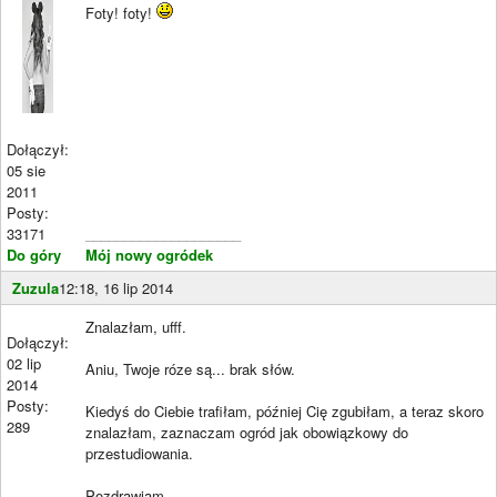
Foty! foty!
Dołączył:
05 sie
2011
Posty:
33171
____________________
Do góry
Mój nowy ogródek
Zuzula
12:18, 16 lip 2014
Znalazłam, ufff.
Dołączył:
02 lip
Aniu, Twoje róze są... brak słów.
2014
Posty:
Kiedyś do Ciebie trafiłam, później Cię zgubiłam, a teraz skoro
289
znalazłam, zaznaczam ogród jak obowiązkowy do
przestudiowania.
Pozdrawiam