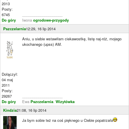
2013
Posty:
6745
____________________
Do góry
Iwona
ogrodowe-przygody
Pszczelarnia
12:29, 16 lip 2014
Aniu, u siebie wstawiłam ciekawostkę, listę naj-róż, mojego
ukochanego (upss) AM.
Dołączył:
04 maj
2011
Posty:
29267
____________________
Do góry
Ewa
Pszczelarnia
.
Wizytówka
Kindzia
21:08, 16 lip 2014
Ja bym sobie też na coś pięknego u Ciebie popatrzała