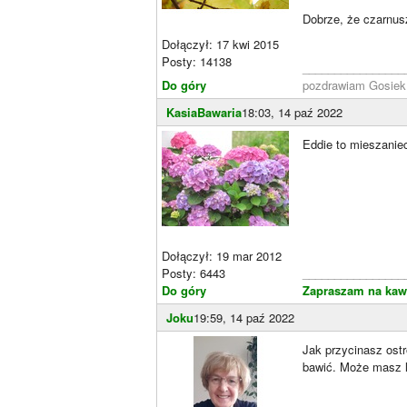
Dobrze, że czarnu
Dołączył: 17 kwi 2015
Posty: 14138
________________
Do góry
pozdrawiam Gosie
KasiaBawaria
18:03, 14 paź 2022
Eddie to mieszaniec
Dołączył: 19 mar 2012
Posty: 6443
________________
Do góry
Zapraszam na kaw
Joku
19:59, 14 paź 2022
Jak przycinasz ostr
bawić. Może masz 