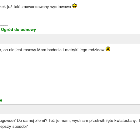
szek już taki zaawansowany wystawowo
____
k
Ogród do odnowy
, on nie jest rasowy.Mam badania i metryki jego rodzicow
____
e
ogowce? Do samej ziemi? Też je mam, wycinam przekwitnięte kwiatostany. Tak
lepszy sposób?