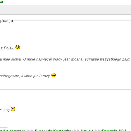
ka
pisał(a)
 z Polski.
a mile slowa. U mnie najwiecej pracy jest wiosna, scinanie wszystkiego zajmu
 ostrogowce, kwitna juz 3 razy
wcisnę
____
ród z zegarem
*****
Pura vida Kostaryka
*****
Hawaje
*****
Roadtrip USA