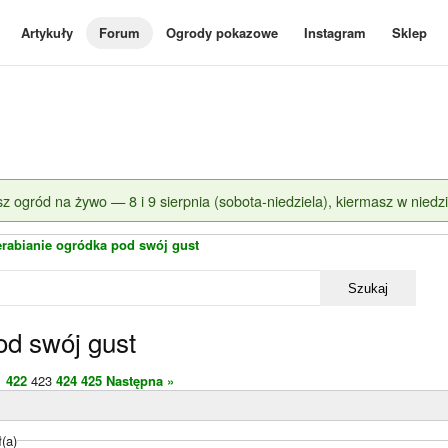
Artykuły
Forum
Ogrody pokazowe
Instagram
Sklep
z ogród na żywo — 8 i 9 sierpnia (sobota-niedziela), kiermasz w niedzi
erabianie ogródka pod swój gust
Szukaj
od swój gust
1
422
423
424
425
Następna »
(a)