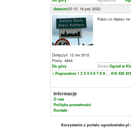
daszum
23:13, 16 paź 2022
Kasiu co dajesz na 
Dołączył: 12 sie 2015
Posty: 4844
________________
Do góry
Danka
Ogród w Kl
« Poprzednia
1
2
3
4
5
6
7
8
9
...
419
420
42
Informacje
O nas
Polityka prywatności
Kontakt
Korzystanie z portalu ogrodowisko.pl