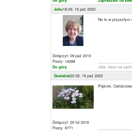
Do góry
Zapraszam na kaw
Joku
18:29, 15 paź 2022
No to w przyszłym r
Dołączył: 09 paź 2010
Posty: 14288
________________
Do góry
Jola, nieco na zach
Gosialuk
22:35, 15 paź 2022
Pięknie. Całościow
Dołączył: 20 lut 2016
Posty: 6771
________________