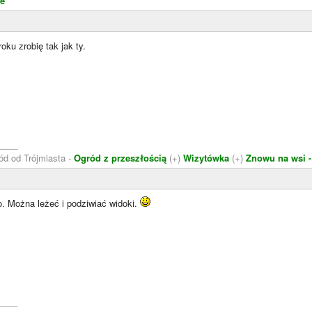
e
oku zrobię tak jak ty.
____
ód od Trójmiasta -
Ogród z przeszłością
(+)
Wizytówka
(+)
Znowu na wsi -
o. Można leżeć i podziwiać widoki.
____