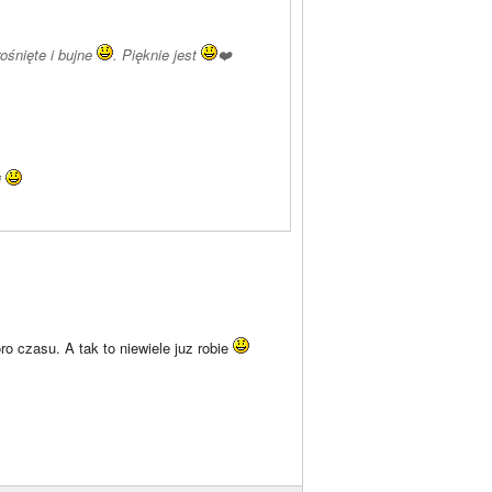
ośnięte i bujne
. Pięknie jest
❤️
j
ro czasu. A tak to niewiele juz robie