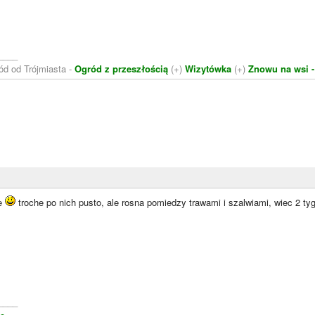
____
ód od Trójmiasta -
Ogród z przeszłością
(+)
Wizytówka
(+)
Znowu na wsi -
le
troche po nich pusto, ale rosna pomiedzy trawami i szalwiami, wiec 2 tyg
____