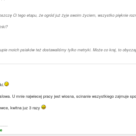
oszczę Ci tego etapu, że ogród już żyje swoim życiem, wszystko pięknie rozr
inki?
upie moich psiaków też dostawaliśmy tylko metryki. Może co kraj, to obycza
ki.
 slowa. U mnie najwiecej pracy jest wiosna, scinanie wszystkiego zajmuje spo
gowce, kwitna juz 3 razy
____
e