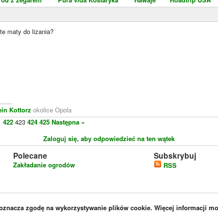
te maty do lizania?
____
ein Kottorz
okolice Opola
1
422
423
424
425
Następna »
Zaloguj się, aby odpowiedzieć na ten wątek
Polecane
Subskrybuj
Zakładanie ogrodów
RSS
 oznacza zgodę na wykorzystywanie plików cookie. Więcej informacji m