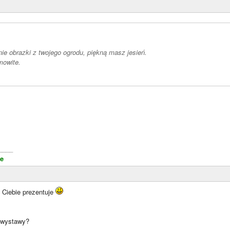
ie obrazki z twojego ogrodu, piękną masz jesień.
mowite.
____
e
u Ciebie prezentuje
a wystawy?