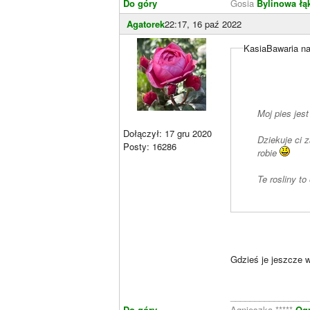
Do góry
Gosia
Bylinowa łą
Agatorek
22:17, 16 paź 2022
KasiaBawaria na
Moj pies jest
Dołączył: 17 gru 2020
Dziekuje ci z
Posty: 16286
robie
Te rosliny to
Gdzieś je jeszcze 
________________
Do góry
Agnieszka *****
Og