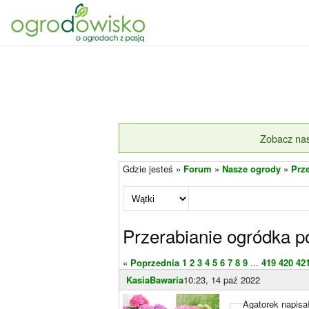
Zobacz nas
Gdzie jesteś »
Forum
»
Nasze ogrody
»
Prz
Przerabianie ogródka p
« Poprzednia
1
2
3
4
5
6
7
8
9
...
419
420
42
KasiaBawaria
10:23, 14 paź 2022
Agatorek napisał