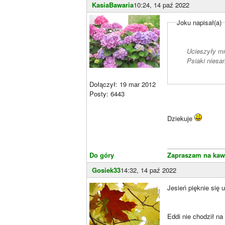
KasiaBawaria
10:24, 14 paź 2022
Joku napisał(a)
Ucieszyły mn
Psiaki niesa
Dołączył: 19 mar 2012
Posty: 6443
Dziekuje
________________
Do góry
Zapraszam na kaw
Gosiek33
14:32, 14 paź 2022
Jesień pięknie się 
Eddi nie chodził n