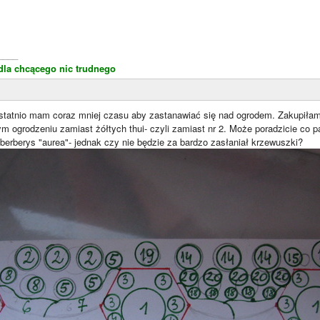
____
dla chcącego nic trudnego
Ostatnio mam coraz mniej czasu aby zastanawiać się nad ogrodem. Zakupiłam 
m ogrodzeniu zamiast żółtych thui- czyli zamiast nr 2. Może poradzicie co 
berberys "aurea"- jednak czy nie będzie za bardzo zasłaniał krzewuszki?