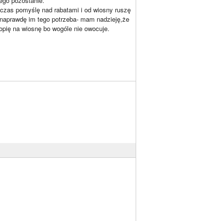
ego pozostanie.
n czas pomyślę nad rabatami i od wiosny ruszę
naprawdę im tego potrzeba- mam nadzieję,że
opię na wiosnę bo wogóle nie owocuje.