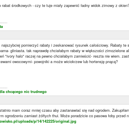
o rabat środkowych - czy te tuje miały zapewnić ładny widok zimowy z okien
____
ta
 najszybciej pomierzyć rabaty i zeskanować rysunek całościowy. Rabaty te s
arna- gliniasta. tak naprawdę chciałabym rabaty w większości zimozielone ale 
ereń "ivory halo" raczej na pewno chciałabym zamieścić- reszta nie wiem. z
ewami owocowymi- powojniki a może wiciokrzew lub hortensję pnącą?
____
dla chcącego nic trudnego
Ostatnio mam coraz mniej czasu aby zastanawiać się nad ogrodem. Zakupiłam 
m ogrodzeniu zamiast żółtych thui. Może poradzicie co pasowa łoby przed ni
owisko.pl/uploads/p/14/142225/original.jpg