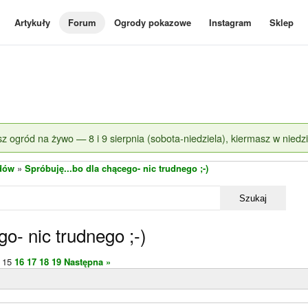
Artykuły
Forum
Ogrody pokazowe
Instagram
Sklep
z ogród na żywo — 8 i 9 sierpnia (sobota-niedziela), kiermasz w niedzi
dów
»
Spróbuję...bo dla chącego- nic trudnego ;-)
Szukaj
o- nic trudnego ;-)
15
16
17
18
19
Następna »
)