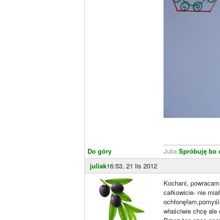
________________
Do góry
Julia
Spróbuję bo 
juliak
16:53, 21 lis 2012
Kochani, powracam p
całkowicie- nie mi
ochłonęłam,pomyśla
właściwie chcę ale