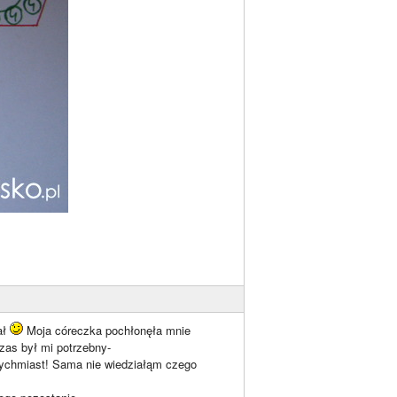
ał
Moja córeczka pochłonęła mnie
zas był mi potrzebny-
tychmiast! Sama nie wiedziałąm czego