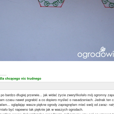
____
dla chcącego nic trudnego
o bardzo długiej przerwie... jak widać życie zweryfikołało mój ogromny zap
ałam czasu nawet pograbić a co dopiero myśleć o nasadzeniach. Jednak ten c
łam... oglądając wasze piękne ogrody zapragnęłam mieć swój od zaraz- na
 miało być napewno tak pięknie jak w waszych ogrodach.