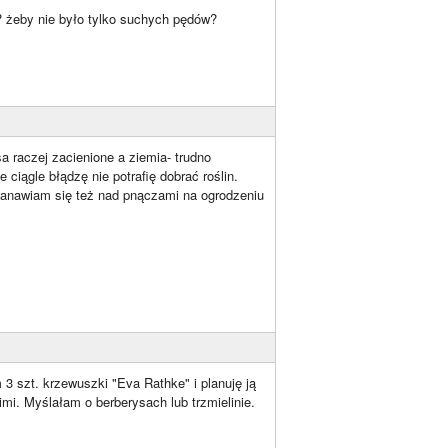
? żeby nie było tylko suchych pędów?
a raczej zacienione a ziemia- trudno
ciągle błądzę nie potrafię dobrać roślin.
astanawiam się też nad pnączami na ogrodzeniu
3 szt. krzewuszki "Eva Rathke" i planuję ją
mi. Myślałam o berberysach lub trzmielinie.