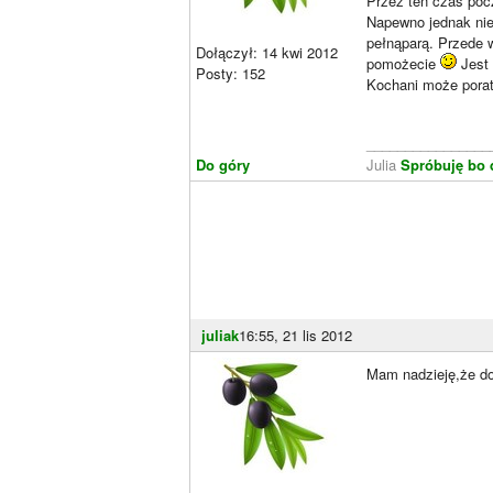
Przez ten czas poc
Napewno jednak nie 
pełnąparą. Przede 
Dołączył: 14 kwi 2012
pomożecie
Jest 
Posty: 152
Kochani może poratu
________________
Do góry
Julia
Spróbuję bo 
juliak
16:55, 21 lis 2012
Mam nadzieję,że do