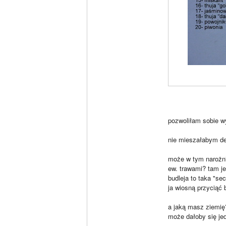
pozwoliłam sobie 
nie mieszałabym der
może w tym narożni
ew. trawami? tam j
budleja to taka "sec
ja wiosną przyciąć 
a jaką masz ziemię?
może dałoby się je