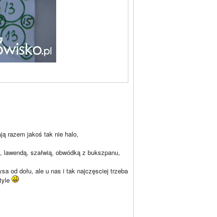
ją razem jakoś tak nie halo,
, lawendą, szałwią, obwódką z bukszpanu,
ysa od dołu, ale u nas i tak najczęsciej trzeba
otyle