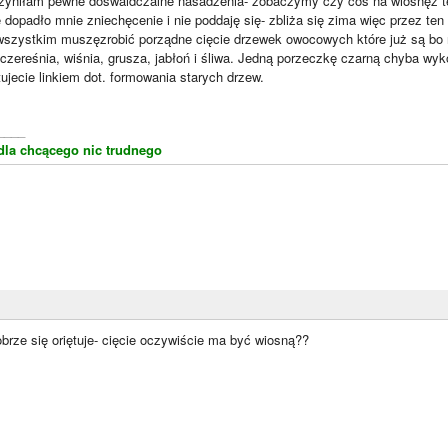
zyniłam pewne dośwaidczalne nasadzenia- zobaczymy czy coś na wiosnęz t
dopadło mnie zniechęcenie i nie poddaję się- zbliża się zima więc przez te
wszystkim muszęzrobić porządne cięcie drzewek owocowych które już są bo 
czereśnia, wiśnia, grusza, jabłoń i śliwa. Jedną porzeczkę czarną chyba wyk
jecie linkiem dot. formowania starych drzew.
____
dla chcącego nic trudnego
brze się oriętuje- cięcie oczywiście ma być wiosną??