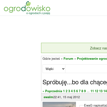
Zobacz nas
Gdzie jesteś »
Forum
»
Projektowanie ogro
Spróbuję...bo dla chąceg
« Poprzednia
1
2
3
4
5
6
7
8
9
...
11
12
13
14
ewalm
22:41, 15 maj 2012
EwaG napisał(a