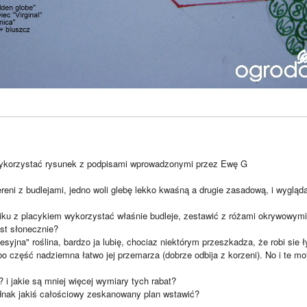
wykorzystać rysunek z podpisami wprowadzonymi przez Ewę G
eni z budlejami, jedno woli glebę lekko kwaśną a drugie zasadową, i wygląda
ku z placykiem wykorzystać właśnie budleje, zestawić z różami okrywowymi
est słonecznie?
esyjna" roślina, bardzo ja lubię, chociaz niektórym przeszkadza, że robi sie ł
bo część nadziemna łatwo jej przemarza (dobrze odbija z korzeni). No i te m
 i jakie są mniej więcej wymiary tych rabat?
dnak jakiś całościowy zeskanowany plan wstawić?