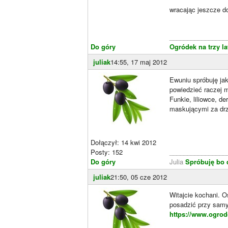
wracając jeszcze d
________________
Do góry
Ogródek na trzy la
juliak
14:55, 17 maj 2012
Ewuniu spróbuję jak
powiedzieć raczej m
Funkie, liliowce, d
maskującymi za drz
Dołączył: 14 kwi 2012
Posty: 152
________________
Do góry
Julia
Spróbuję bo 
juliak
21:50, 05 cze 2012
Witajcie kochani. 
posadzić przy samy
https://www.ogrod