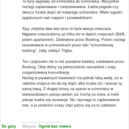
To były wyprawy od schroniska do schroniska. Wszystkie
noclegi zaplanowane i zarezerwowane. Ładna pogoda czy
deszcz trzeba dojść do kolejnego schroniska. Wiele tygodni
spędzonych nad mapami i przewodnikami.
Alpy Julijskie dwa lata temu to była wersja mieszana.
Najpierw mieszkaliśmy po kilka dni w dwóch miejscach (B&B,
potem apartament). Załatwiane przez Booking. Potem noclegi
rezerwowane w schroniskach przez taki "schroniskowy
booking", żeby zdobyć Triglav.
Ten i poprzedni rok to też prywatne kwatery załatwiane przez
Booking. Obie doliny są jednocześnie narciarskie i mają
zorganizowaną komunikację.
Nocleg w prywatnych kwaterach ma jednak taką wadę, że w
niektóre miejsca nie da się dojść albo trzeba iść i wracać tą
samą trasą. Z drugiej strony na spanie w schronisku w
wieloosobowym pokoju jestem już trochę za stara, a małe
pokoje trudno się rezerwuje. No i wymaga to zaplanowania
tras, a ja ostatnimi czasy zbyt późno się za to zabieram.
____________________
Do góry
Marysia -
Ogród bez roweru