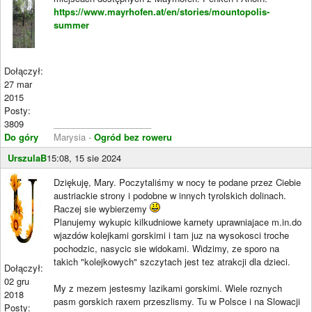
https://www.mayrhofen.at/en/stories/mountopolis-
summer
Dołączył:
27 mar
2015
Posty:
3809
____________________
Do góry
Marysia -
Ogród bez roweru
UrszulaB
15:08, 15 sie 2024
Dziękuję, Mary. Poczytaliśmy w nocy te podane przez Ciebie
austriackie strony i podobne w innych tyrolskich dolinach.
Raczej sie wybierzemy
Planujemy wykupic kilkudniowe karnety uprawniajace m.in.do
wjazdów kolejkami gorskimi i tam juz na wysokosci troche
pochodzic, nasycic sie widokami. Widzimy, ze sporo na
takich "kolejkowych" szczytach jest tez atrakcji dla dzieci.
Dołączył:
02 gru
My z mezem jestesmy lazikami gorskimi. Wiele roznych
2018
pasm gorskich raxem przeszlismy. Tu w Polsce i na Slowacji
Posty: