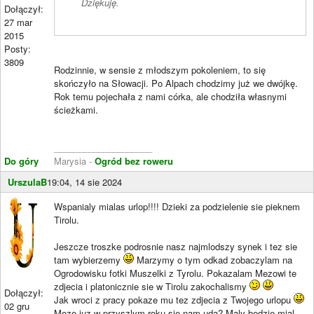
Dziękuję.
Dołączył:
27 mar
2015
Posty:
3809
Rodzinnie, w sensie z młodszym pokoleniem, to się
skończyło na Słowacji. Po Alpach chodzimy już we dwójkę.
Rok temu pojechała z nami córka, ale chodziła własnymi
ścieżkami.
____________________
Do góry
Marysia -
Ogród bez roweru
UrszulaB
19:04, 14 sie 2024
Wspanialy mialas urlop!!!! Dzieki za podzielenie sie pieknem
Tirolu.
Jeszcze troszke podrosnie nasz najmlodszy synek i tez sie
tam wybierzemy
Marzymy o tym odkad zobaczylam na
Ogrodowisku fotki Muszelki z Tyrolu. Pokazalam Mezowi te
zdjecia i platonicznie sie w Tirolu zakochalismy
Dołączył:
Jak wroci z pracy pokaze mu tez zdjecia z Twojego urlopu
02 gru
Moze juz w przyszlym roku sie nam uda? Maly bedzie mial