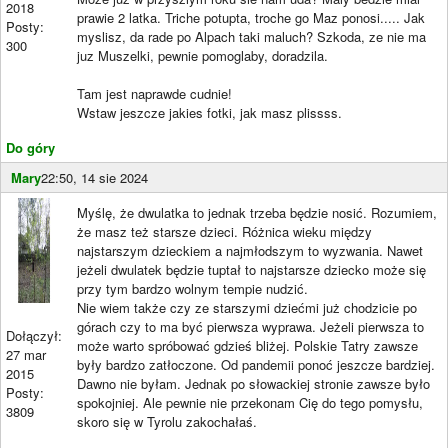
2018
prawie 2 latka. Triche potupta, troche go Maz ponosi..... Jak
Posty:
myslisz, da rade po Alpach taki maluch? Szkoda, ze nie ma
300
juz Muszelki, pewnie pomoglaby, doradzila.
Tam jest naprawde cudnie!
Wstaw jeszcze jakies fotki, jak masz plissss.
Do góry
Mary
22:50, 14 sie 2024
Myślę, że dwulatka to jednak trzeba będzie nosić. Rozumiem,
że masz też starsze dzieci. Różnica wieku między
najstarszym dzieckiem a najmłodszym to wyzwania. Nawet
jeżeli dwulatek będzie tuptał to najstarsze dziecko może się
przy tym bardzo wolnym tempie nudzić.
Nie wiem także czy ze starszymi dziećmi już chodzicie po
górach czy to ma być pierwsza wyprawa. Jeżeli pierwsza to
Dołączył:
może warto spróbować gdzieś bliżej. Polskie Tatry zawsze
27 mar
były bardzo zatłoczone. Od pandemii ponoć jeszcze bardziej.
2015
Dawno nie byłam. Jednak po słowackiej stronie zawsze było
Posty:
spokojniej. Ale pewnie nie przekonam Cię do tego pomysłu,
3809
skoro się w Tyrolu zakochałaś.