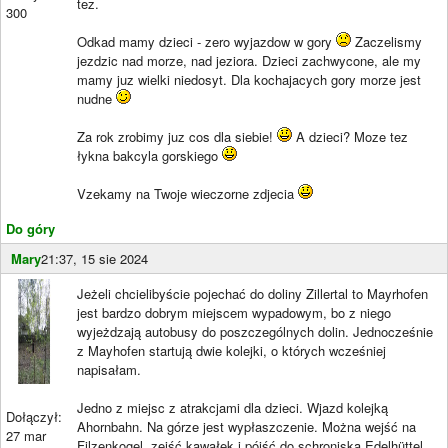
tez.
300
Odkad mamy dzieci - zero wyjazdow w gory
Zaczelismy
jezdzic nad morze, nad jeziora. Dzieci zachwycone, ale my
mamy juz wielki niedosyt. Dla kochajacych gory morze jest
nudne
Za rok zrobimy juz cos dla siebie!
A dzieci? Moze tez
łykna bakcyla gorskiego
Vzekamy na Twoje wieczorne zdjecia
Do góry
Mary
21:37, 15 sie 2024
Jeżeli chcielibyście pojechać do doliny Zillertal to Mayrhofen
jest bardzo dobrym miejscem wypadowym, bo z niego
wyjeżdzają autobusy do poszczególnych dolin. Jednocześnie
z Mayhofen startują dwie kolejki, o których wcześniej
napisałam.
Jedno z miejsc z atrakcjami dla dzieci. Wjazd kolejką
Dołączył:
Ahornbahn. Na górze jest wypłaszczenie. Można wejść na
27 mar
Filzenkogel, zejść kawałek i pójść do schroniska Edelhüttel