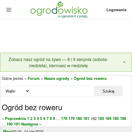
Logowanie
Zobacz nasz ogród na żywo — 8 i 9 sierpnia (sobota-
×
niedziela), kiermasz w niedzielę
Gdzie jesteś »
Forum
»
Nasze ogrody
»
Ogród bez roweru
Szukaj
Ogród bez roweru
« Poprzednia
1
2
3
4
5
6
7
8
9
...
178
179
180
181
182
183
184
185
186
...
190
191
Następna »
Mary
00:34, 14 sie 2024