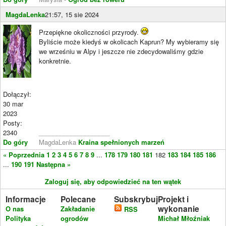
MagdaLenka
21:57, 15 sie 2024
Przepiękne okoliczności przyrody.
Byliście może kiedyś w okolicach Kaprun? My wybieramy się
we wrześniu w Alpy i jeszcze nie zdecydowaliśmy gdzie
konkretnie.
Dołączył:
30 mar
2023
Posty:
2340
____________________
Do góry
MagdaLenka
Kraina spełnionych marzeń
« Poprzednia
1
2
3
4
5
6
7
8
9
...
178
179
180
181
182
183
184
185
186
...
190
191
Następna »
Zaloguj się, aby odpowiedzieć na ten wątek
Informacje
Polecane
Subskrybuj
Projekt i
wykonanie
O nas
Zakładanie
RSS
Polityka
ogrodów
Michał Młoźniak