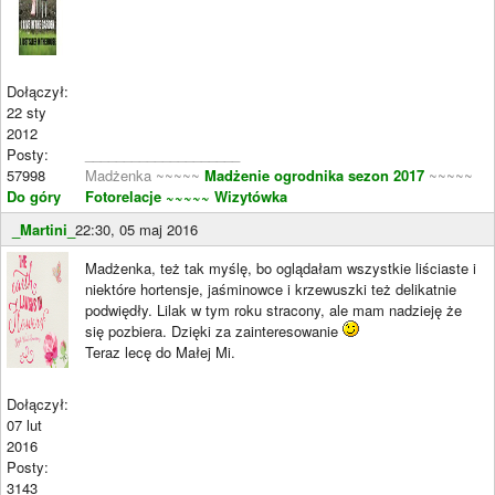
Dołączył:
22 sty
2012
Posty:
____________________
57998
Madżenka ~~~~~
Madżenie ogrodnika sezon 2017
~~~~~
Do góry
Fotorelacje
~~~~~ Wizytówka
_Martini_
22:30, 05 maj 2016
Madżenka, też tak myślę, bo oglądałam wszystkie liściaste i
niektóre hortensje, jaśminowce i krzewuszki też delikatnie
podwiędły. Lilak w tym roku stracony, ale mam nadzieję że
się pozbiera. Dzięki za zainteresowanie
Teraz lecę do Małej Mi.
Dołączył:
07 lut
2016
Posty:
3143
____________________