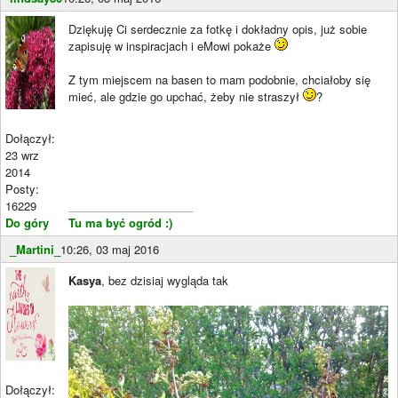
Dziękuję Ci serdecznie za fotkę i dokładny opis, już sobie
zapisuję w inspiracjach i eMowi pokaże
Z tym miejscem na basen to mam podobnie, chciałoby się
mieć, ale gdzie go upchać, żeby nie straszył
?
Dołączył:
23 wrz
2014
Posty:
16229
____________________
Do góry
Tu ma być ogród :)
_Martini_
10:26, 03 maj 2016
Kasya
, bez dzisiaj wygląda tak
Dołączył: