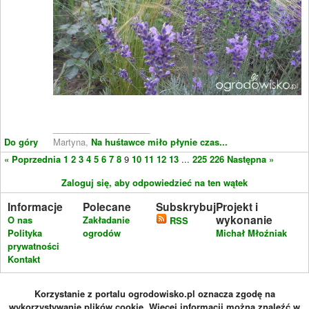
____________________
Do góry
Martyna,
Na huśtawce miło płynie czas...
« Poprzednia
1
2
3
4
5
6
7
8
9
10
11
12
13
...
225
226
Następna »
Zaloguj się, aby odpowiedzieć na ten wątek
Informacje
Polecane
Subskrybuj
Projekt i
wykonanie
O nas
Zakładanie
RSS
Polityka
ogrodów
Michał Młoźniak
prywatności
Kontakt
Korzystanie z portalu ogrodowisko.pl oznacza zgodę na
wykorzystywanie plików cookie. Więcej informacji można znaleźć w