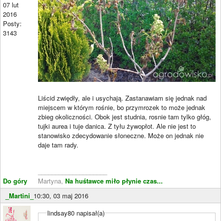
07 lut
2016
Posty:
3143
Liścid zwiędły, ale i usychają. Zastanawiam się jednak nad
miejscem w którym rośnie, bo przymrozek to może jednak
zbieg okoliczności. Obok jest studnia, rosnie tam tylko głóg,
tujki aurea i tuje danica. Z tyłu żywopłot. Ale nie jest to
stanowisko zdecydowanie słoneczne. Może on jednak nie
daje tam rady.
____________________
Do góry
Martyna,
Na huśtawce miło płynie czas...
_Martini_
10:30, 03 maj 2016
lindsay80 napisał(a)