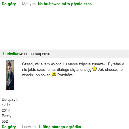
Do góry
Martyna,
Na huśtawce miło płynie czas...
Ludwika
14:11, 09 maj 2016
Cześć, wkleiłam wkońcu u siebie zdjęcia żurawek. Pytałaś o
nie jakiś czas temu, dlatego się anonsuję
Jak chcesz, to
wpadnij oblookać
Pozdrówki!
Dołączył:
17 lis
2014
Posty:
552
____________________
Do góry
Ludwika -
Lifting starego ogródka