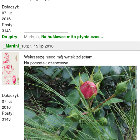
Dołączył:
07 lut
2016
Posty:
3143
____________________
Do góry
Martyna,
Na huśtawce miło płynie czas...
_Martini_
18:27, 15 lip 2016
Wskrzeszę nieco mój wątek zdjęciami.
Na początek czerwcowe
Dołączył:
07 lut
2016
Posty:
3143