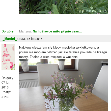
____________________
Do góry
Martyna,
Na huśtawce miło płynie czas...
_Martini_
18:33, 15 lip 2016
Najpierw cieszyłam się kiedy maciejka wykiełkowała, a
potem nie mogłam patrzeć jak się fatalnie pokłada na brzegu
rabaty. Znalazła więc miejsce w wazonie
Dołączył:
07 lut
2016
Posty:
3143