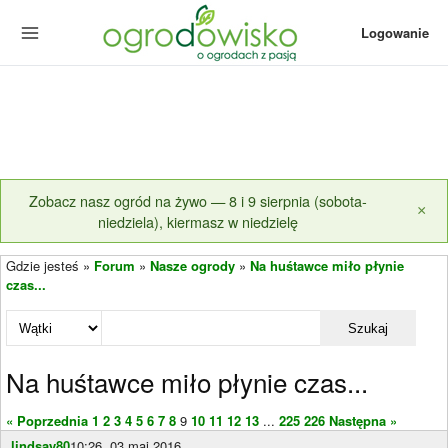
Logowanie
Zobacz nasz ogród na żywo — 8 i 9 sierpnia (sobota-
×
niedziela), kiermasz w niedzielę
Gdzie jesteś »
Forum
»
Nasze ogrody
»
Na huśtawce miło płynie
czas...
Szukaj
Na huśtawce miło płynie czas...
« Poprzednia
1
2
3
4
5
6
7
8
9
10
11
12
13
...
225
226
Następna »
lindsay80
10:26, 03 maj 2016