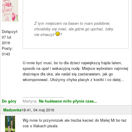
Z tym miejscem na basen to mam podobnie,
chciałoby się mieć, ale gdzie go upchać, żeby
Dołączył:
nie straszył
?
07 lut
2016
Posty:
3143
U mnie być musi, bo to dla dzieci największą frajda latem,
sposób na upał i wakacyjną nudę. Miejsce wybrałam najmniej
drażniące dla oka, ale nadal się zastanawiam, jak go
wkomponować. Ułożymy chyba placyk z kostki i co dalej...
____________________
Do góry
Martyna,
Na huśtawce miło płynie czas...
Madzenka
18:41, 04 maj 2016
Wg mnie to przymrozek ale trezba kecieć do Małej Mi bo tez
cos o lilakach pisala