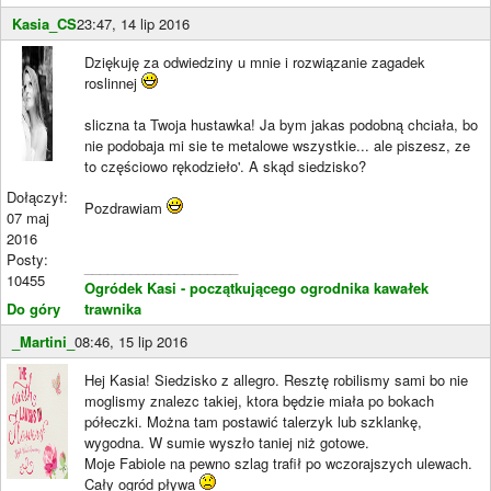
Kasia_CS
23:47, 14 lip 2016
Dziękuję za odwiedziny u mnie i rozwiązanie zagadek
roslinnej
sliczna ta Twoja hustawka! Ja bym jakas podobną chciała, bo
nie podobaja mi sie te metalowe wszystkie... ale piszesz, ze
to częściowo rękodzieło'. A skąd siedzisko?
Dołączył:
Pozdrawiam
07 maj
2016
Posty:
____________________
10455
Ogródek Kasi - początkującego ogrodnika kawałek
Do góry
trawnika
_Martini_
08:46, 15 lip 2016
Hej Kasia! Siedzisko z allegro. Resztę robilismy sami bo nie
moglismy znalezc takiej, ktora będzie miała po bokach
półeczki. Można tam postawić talerzyk lub szklankę,
wygodna. W sumie wyszło taniej niż gotowe.
Moje Fabiole na pewno szlag trafił po wczorajszych ulewach.
Cały ogród pływa