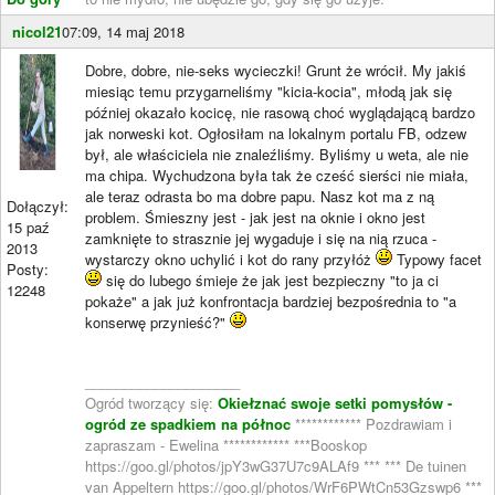
nicol21
07:09, 14 maj 2018
Dobre, dobre, nie-seks wycieczki! Grunt że wrócił. My jakiś
miesiąc temu przygarneliśmy "kicia-kocia", młodą jak się
później okazało kocicę, nie rasową choć wyglądającą bardzo
jak norweski kot. Ogłosiłam na lokalnym portalu FB, odzew
był, ale właściciela nie znaleźliśmy. Byliśmy u weta, ale nie
ma chipa. Wychudzona była tak że cześć sierści nie miała,
ale teraz odrasta bo ma dobre papu. Nasz kot ma z ną
Dołączył:
problem. Śmieszny jest - jak jest na oknie i okno jest
15 paź
zamknięte to strasznie jej wygaduje i się na nią rzuca -
2013
wystarczy okno uchylić i kot do rany przyłóż
Typowy facet
Posty:
się do lubego śmieje że jak jest bezpieczny "to ja ci
12248
pokaże" a jak już konfrontacja bardziej bezpośrednia to "a
konserwę przynieść?"
____________________
Ogród tworzący się:
Okiełznać swoje setki pomysłów -
ogród ze spadkiem na północ
************ Pozdrawiam i
zapraszam - Ewelina ************ ***Booskop
https://goo.gl/photos/jpY3wG37U7c9ALAf9 *** *** De tuinen
van Appeltern https://goo.gl/photos/WrF6PWtCn53Gzswp6 ***