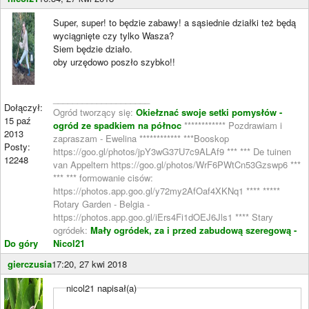
Super, super! to będzie zabawy! a sąsiednie działki też będą
wyciągnięte czy tylko Wasza?
Siem będzie działo.
oby urzędowo poszło szybko!!
____________________
Dołączył:
Ogród tworzący się:
Okiełznać swoje setki pomysłów -
15 paź
ogród ze spadkiem na północ
************ Pozdrawiam i
2013
zapraszam - Ewelina ************ ***Booskop
Posty:
https://goo.gl/photos/jpY3wG37U7c9ALAf9 *** *** De tuinen
12248
van Appeltern https://goo.gl/photos/WrF6PWtCn53Gzswp6 ***
*** *** formowanie cisów:
https://photos.app.goo.gl/y72my2AfOaf4XKNq1 **** *****
Rotary Garden - Belgia -
https://photos.app.goo.gl/iErs4Fi1dOEJ6Jls1 **** Stary
ogródek:
Mały ogródek, za i przed zabudową szeregową -
Do góry
Nicol21
gierczusia
17:20, 27 kwi 2018
nicol21 napisał(a)