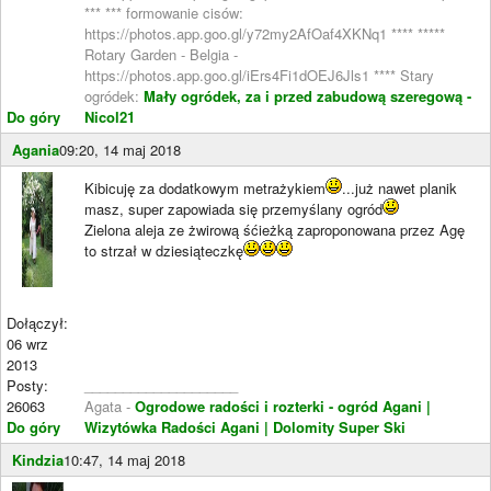
*** *** formowanie cisów:
https://photos.app.goo.gl/y72my2AfOaf4XKNq1 **** *****
Rotary Garden - Belgia -
https://photos.app.goo.gl/iErs4Fi1dOEJ6Jls1 **** Stary
ogródek:
Mały ogródek, za i przed zabudową szeregową -
Do góry
Nicol21
Agania
09:20, 14 maj 2018
Kibicuję za dodatkowym metrażykiem
...już nawet planik
masz, super zapowiada się przemyślany ogród
Zielona aleja ze żwirową śćieżką zaproponowana przez Agę
to strzał w dziesiąteczkę
Dołączył:
06 wrz
2013
Posty:
____________________
26063
Agata -
Ogrodowe radości i rozterki - ogród Agani
|
Do góry
Wizytówka Radości Agani
| Dolomity Super Ski
Kindzia
10:47, 14 maj 2018