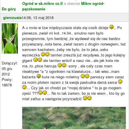
Ogród w sk.mikro cz.II
a obecnie
Mikro ogród-
Do góry
pączkowanie
gierczusia
14:06, 13 maj 2018
A u mnie w tzw międzyczasie stale się cosik dzieje
.. Po
pierwsze..zwiał mi kot..14.04.. smutno nam było
przeogromnie, tym bardziej ,że wydawał się do nas bardzo
przywiazany..nota bene..zwiał razem z drugim norwegiem, też
samcem kastratem..żeby nie było, że to jaka..seks
wycieczka
tamten zresztà już recydywa..to jego kolejny
gigant
ale tamten wrócił a nasz nie...ale jak kota nie
Dołączył:
ma..to..ptice harcuja
- sorry , ale cały czas mam
05 gru
nieaktywe "a "z ogonkiem na klawiaturze..- tak wiec..mam
2012
bażanta
kura na niego mówimy
panoszy siem zaraz
Posty:
za moim płotem razem z tà swojà paskudna damà serca
18678
... Czy jak on chodzi po "mojej działce " to ja go mogiem
zjeść ???
... No to tak żartem, bo ja nie wiem , kto by go
miał zatłuc a następnie przyrzadzić