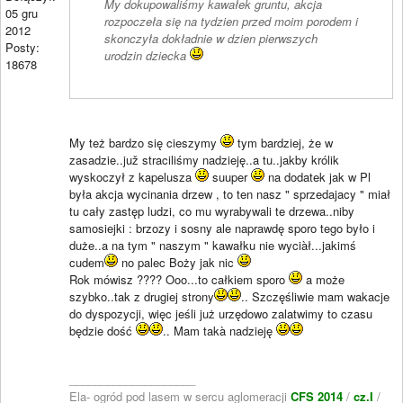
My dokupowaliśmy kawałek gruntu, akcja
05 gru
rozpoczeła się na tydzien przed moim porodem i
2012
skonczyła dokładnie w dzien pierwszych
Posty:
urodzin dziecka
18678
My też bardzo się cieszymy
tym bardziej, że w
zasadzie..juž straciliśmy nadzieję..a tu..jakby królik
wyskoczył z kapelusza
suuper
na dodatek jak w Pl
była akcja wycinania drzew , to ten nasz " sprzedajacy " miał
tu cały zastęp ludzi, co mu wyrabywali te drzewa..niby
samosiejki : brzozy i sosny ale naprawdę sporo tego było i
duże..a na tym " naszym " kawałku nie wyciàł...jakimś
cudem
no palec Boży jak nic
Rok mówisz ???? Ooo...to całkiem sporo
a może
szybko..tak z drugiej strony
.. Szczęśliwie mam wakacje
do dyspozycji, więc jeśli już urzędowo zalatwimy to czasu
będzie dość
.. Mam takà nadzieję
____________________
Ela- ogród pod lasem w sercu aglomeracji
CFS 2014
/
cz.I
/