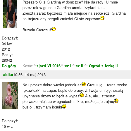
Przeszło Ci z Giardiną w doniczce? Nie da rady! U mnie
przez rok w gruncie Giardina urosła trzykrotnie...
Zresztą zaraz będziesz miała miejsce na setkę róż. Giardina
na trejażu czy pergoli zmieści Ci się zapewne
Buziaki Gierczuś
Dołączył:
04 kwi
2012
Posty:
28042
____________________
Do góry
Kasia***
zjazd VI 2016
***
cz.I
***
cz.II
***
Ogród z łezką II
abiko
10:56, 14 maj 2018
No i proszę dobre wieści jednak są
Gratuluję... teraz trzeba
rękawiczki na zapas kupić do pracy. Z Twoją umiejętnością
upychania drzew to będzie wypas
Ale, ale.. stracisz
pierwsze miejsce w ogrodach mikro, może ja je zajmę
buziol.. trzymam kciuki
Dołączył:
15 wrz