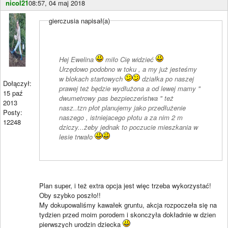
nicol21
08:57, 04 maj 2018
gierczusia napisał(a)
Hej Ewelina
miło Cię widzieć
Urzędowo podobno w toku , a my już jesteśmy
w blokach startowych
działka po naszej
Dołączył:
prawej też będzie wydłużona a od lewej mamy "
15 paź
dwumetrowy pas bezpieczeństwa " też
2013
nasz..tzn płot planujemy jako przedłużenie
Posty:
naszego , istniejacego płotu a za nim 2 m
12248
dziczy...żeby jednak to poczucie mieszkania w
lesie trwało
Plan super, i też extra opcja jest więc trzeba wykorzystać!
Oby szybko poszło!!
My dokupowaliśmy kawałek gruntu, akcja rozpoczeła się na
tydzien przed moim porodem i skonczyła dokładnie w dzien
pierwszych urodzin dziecka