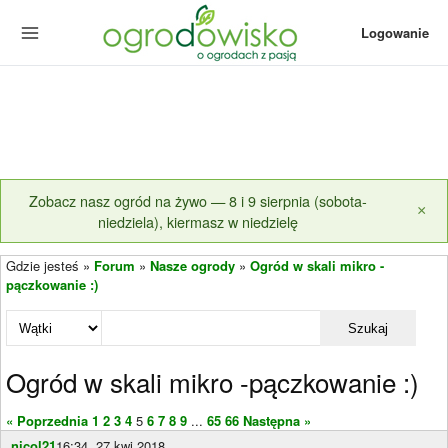
Logowanie
Zobacz nasz ogród na żywo — 8 i 9 sierpnia (sobota-
×
niedziela), kiermasz w niedzielę
Gdzie jesteś »
Forum
»
Nasze ogrody
»
Ogród w skali mikro -
pączkowanie :)
Szukaj
Ogród w skali mikro -pączkowanie :)
« Poprzednia
1
2
3
4
5
6
7
8
9
...
65
66
Następna »
nicol21
16:34, 27 kwi 2018