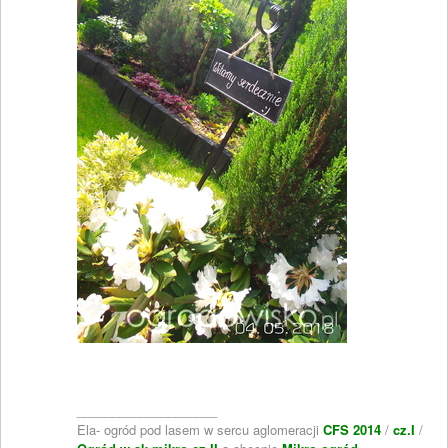
____________________
Ela- ogród pod lasem w sercu aglomeracji
CFS 2014
/
cz.I
/