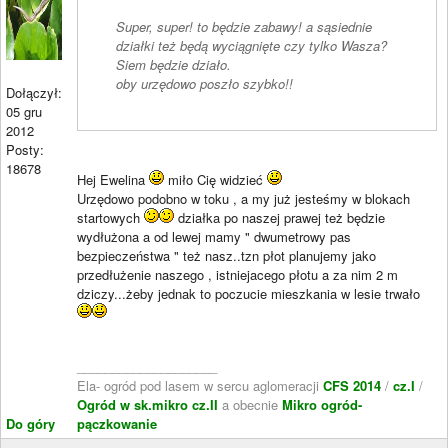
Super, super! to będzie zabawy! a sąsiednie
działki też będą wyciągnięte czy tylko Wasza?
Siem będzie działo.
oby urzędowo poszło szybko!!
Dołączył:
05 gru
2012
Posty:
18678
Hej Ewelina
miło Cię widzieć
Urzędowo podobno w toku , a my już jesteśmy w blokach
startowych
działka po naszej prawej też będzie
wydłużona a od lewej mamy " dwumetrowy pas
bezpieczeństwa " też nasz..tzn płot planujemy jako
przedłużenie naszego , istniejacego płotu a za nim 2 m
dziczy...żeby jednak to poczucie mieszkania w lesie trwało
____________________
Ela- ogród pod lasem w sercu aglomeracji
CFS 2014
/
cz.I
/
Ogród w sk.mikro cz.II
a obecnie
Mikro ogród-
Do góry
pączkowanie