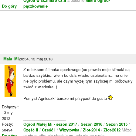
Ogród w sk.mikro cz.II
a obecnie
Mikro ogród-
Do góry
pączkowanie
Mala_Mi
20:54, 13 maj 2018
Z refleksem ślimaka sportowego (co prawda moje ślimaki są
bardzo szybkie.. wiem bo dziś wiadro uzbierałam... na dnie
nie było problemu, ale czym wyżej tym szybciej mi próbowały
zwiać z wiaderka..).
Pomysł Agnieszki bardzo mi przypadł do gustu
Dołączył:
13 sty
2012
____________________
Posty:
Ogród Małej Mi - sezon 2017
/
Sezon 2016
/
Sezon 2015
/
50494
Część II
/
Część I
/
Wizytówka
/
Zlot-2014
/
Zlot-2012
Mózg
Do góry
to nie mydło; nie ubędzie go, gdy się go użyje.