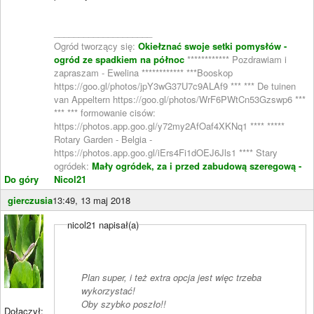
____________________
Ogród tworzący się:
Okiełznać swoje setki pomysłów -
ogród ze spadkiem na północ
************ Pozdrawiam i
zapraszam - Ewelina ************ ***Booskop
https://goo.gl/photos/jpY3wG37U7c9ALAf9 *** *** De tuinen
van Appeltern https://goo.gl/photos/WrF6PWtCn53Gzswp6 ***
*** *** formowanie cisów:
https://photos.app.goo.gl/y72my2AfOaf4XKNq1 **** *****
Rotary Garden - Belgia -
https://photos.app.goo.gl/iErs4Fi1dOEJ6Jls1 **** Stary
ogródek:
Mały ogródek, za i przed zabudową szeregową -
Do góry
Nicol21
gierczusia
13:49, 13 maj 2018
nicol21 napisał(a)
Plan super, i też extra opcja jest więc trzeba
wykorzystać!
Oby szybko poszło!!
Dołączył: