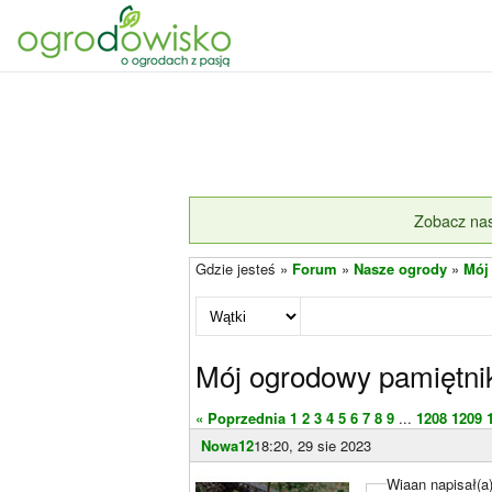
Zobacz nas
Gdzie jesteś »
Forum
»
Nasze ogrody
»
Mój
Mój ogrodowy pamiętni
« Poprzednia
1
2
3
4
5
6
7
8
9
...
1208
1209
Nowa12
18:20, 29 sie 2023
Wiaan napisał(a