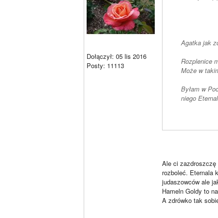
Agatka jak 
Dołączył: 05 lis 2016
Rozplenice m
Posty: 11113
Może w takim
Byłam w Pocz
niego Etern
Ale ci zazdroszczę
rozboleć. Eternala 
judaszowców ale ja
Hameln Goldy to na
A zdrówko tak sobie