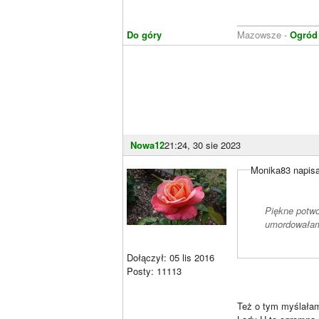
________________
Do góry
Mazowsze -
Ogród
Nowa12
21:24, 30 sie 2023
Monika83 napisa
Piękne potwo
umordowałam 
Dołączył: 05 lis 2016
Posty: 11113
Też o tym myślałam