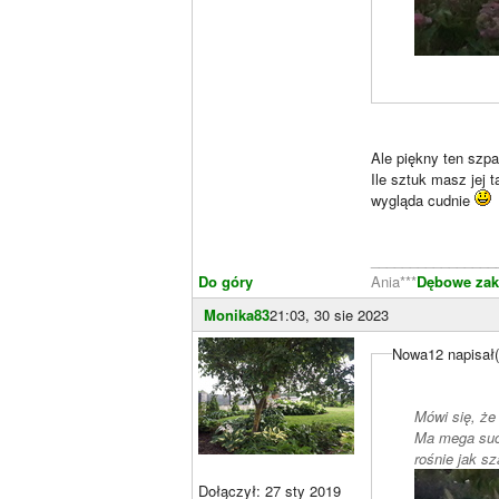
Ale piękny ten szpal
Ile sztuk masz jej
wygląda cudnie
________________
Do góry
Ania***
Dębowe zaką
Monika83
21:03, 30 sie 2023
Nowa12 napisał(
Mówi się, że
Ma mega such
rośnie jak s
Dołączył: 27 sty 2019