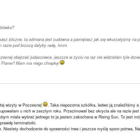
zdrówko?
asz śliczne, ta odmiana jest cudowna a pamiętasz jak się wkurzałyśmy na p
 razie pod brzozą dałyby radę, hmm.
esnej obejrzeć judaszowce, jeszcze w życiu na raz nie widziałam tyle drz
al Flame? Mam ma niego chrapkę
 tej wizyty w Poczesnej
. Taka niepozorna szkółka, ledwo ją znaleźliśmy 
kupowałam u nich w zeszłym roku. Przezimował bez okrycia ale na razie jest
kbym miała wybrać jednego to ja jestem zakochana w Rising Sun. To jest mój
prawdę terminatorki.
. Niestety dochodzenie do sprawności trwa i jeszcze myślę sporo potrwa. Na