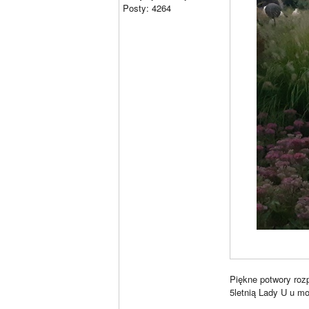
Posty: 4264
Piękne potwory rozp
5letnią Lady U u m