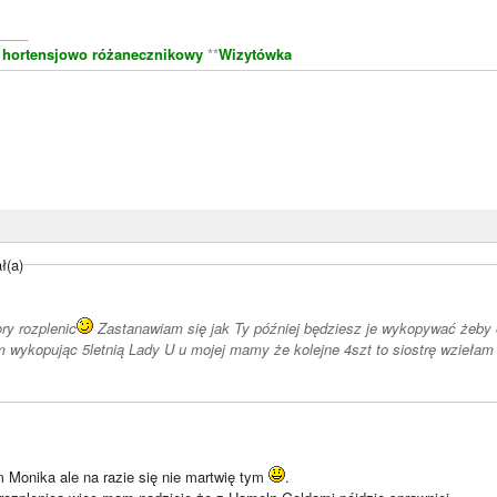
____
 hortensjowo różanecznikowy
**
Wizytówka
ł(a)
ry rozplenic
Zastanawiam się jak Ty później będziesz je wykopywać żeby od
wykopując 5letnią Lady U u mojej mamy że kolejne 4szt to siostrę wzieła
 Monika ale na razie się nie martwię tym
.