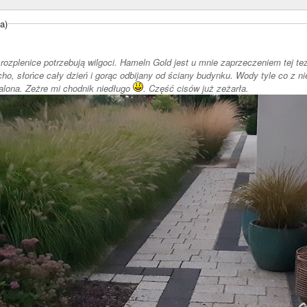
a)
 rozplenice potrzebują wilgoci. Hameln Gold jest u mnie zaprzeczeniem tej tez
o, słońce cały dzień i gorąc odbijany od ściany budynku. Wody tyle co z n
zalona. Zeżre mi chodnik niedługo
. Część cisów już zeżarła.