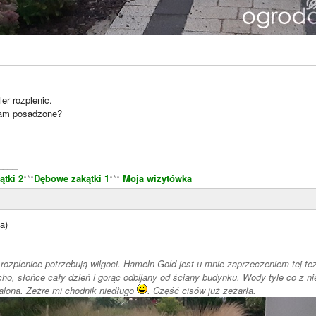
er rozplenic.
 tam posadzone?
____
tki 2
***
Dębowe zakątki 1
***
Moja wizytówka
a)
 rozplenice potrzebują wilgoci. Hameln Gold jest u mnie zaprzeczeniem tej tez
o, słońce cały dzień i gorąc odbijany od ściany budynku. Wody tyle co z n
zalona. Zeżre mi chodnik niedługo
. Część cisów już zeżarła.