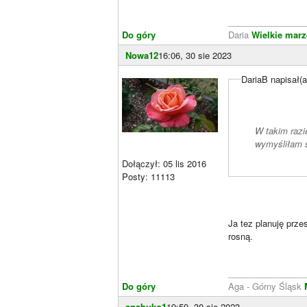
________________
Do góry
Daria
Wielkie marz
Nowa12
16:06, 30 sie 2023
DariaB napisał(a
W takim razi
wymyśliłam s
Dołączył: 05 lis 2016
Posty: 11113
Ja tez planuję prze
rosną.
________________
Do góry
Aga - Górny Śląsk
anabuko1
19:59, 30 sie 2023