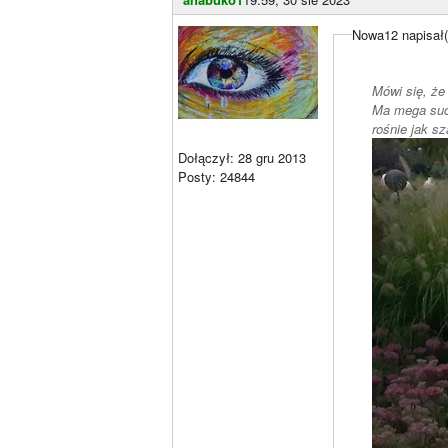
Nowa12 napisał(
Mówi się, że
Ma mega such
rośnie jak s
Dołączył: 28 gru 2013
Posty: 24844