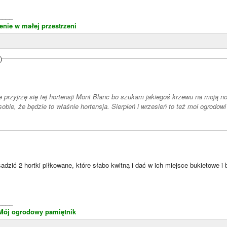
____
enie w małej przestrzeni
)
e przyjrzę się tej hortensji Mont Blanc bo szukam jakiegoś krzewu na moją n
obie, że będzie to właśnie hortensja. Sierpień i wrzesień to też moi ogrodow
sadzić 2 hortki piłkowane, które słabo kwitną i dać w ich miejsce bukietowe 
____
Mój ogrodowy pamiętnik