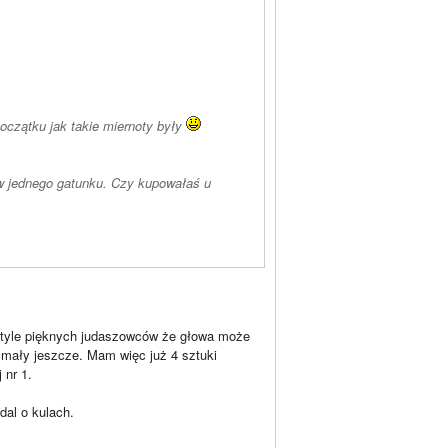
oczątku jak takie miernoty były
ew jednego gatunku. Czy kupowałaś u
a tyle pięknych judaszowców że głowa może
 mały jeszcze. Mam więc już 4 sztuki
 nr 1.
dal o kulach.