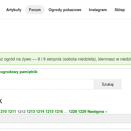
Artykuły
Forum
Ogrody pokazowe
Instagram
Sklep
z ogród na żywo — 8 i 9 sierpnia (sobota-niedziela), kiermasz w niedzi
 ogrodowy pamiętnik
Szukaj
k
1210
1211
1212
1213
1214
1215
1216
...
1228
1229
Następna »
)