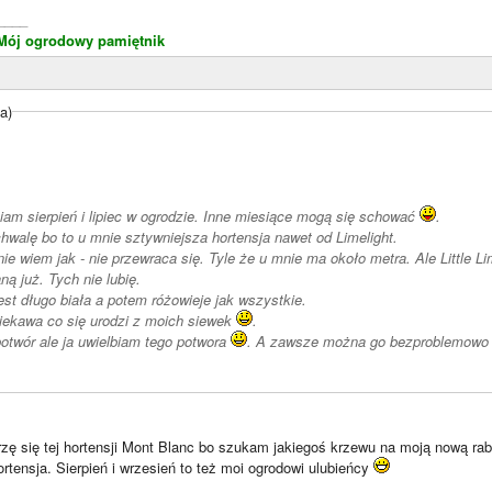
____
Mój ogrodowy pamiętnik
a)
biam sierpień i lipiec w ogrodzie. Inne miesiące mogą się schować
.
hwalę bo to u mnie sztywniejsza hortensja nawet od Limelight.
ie wiem jak - nie przewraca się. Tyle że u mnie ma około metra. Ale Little L
aną już. Tych nie lubię.
est długo biała a potem różowieje jak wszystkie.
iekawa co się urodzi z moich siewek
.
otwór ale ja uwielbiam tego potwora
. A zawsze można go bezproblemowo sk
rzę się tej hortensji Mont Blanc bo szukam jakiegoś krzewu na moją nową ra
ortensja. Sierpień i wrzesień to też moi ogrodowi ulubieńcy