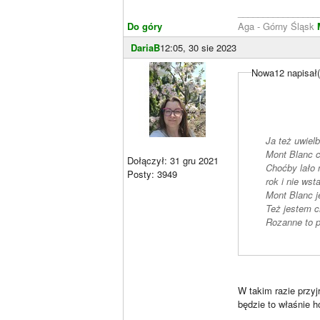
________________
Do góry
Aga - Górny Śląsk
DariaB
12:05, 30 sie 2023
Nowa12 napisał(
Ja też uwiel
Mont Blanc c
Dołączył: 31 gru 2021
Choćby lało n
Posty: 3949
rok i nie wst
Mont Blanc j
Też jestem c
Rozanne to p
W takim razie przyj
będzie to właśnie h