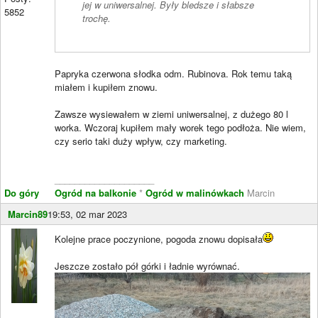
jej w uniwersalnej. Były bledsze i słabsze
5852
trochę.
Papryka czerwona słodka odm. Rubinova. Rok temu taką
miałem i kupiłem znowu.
Zawsze wysiewałem w ziemi uniwersalnej, z dużego 80 l
worka. Wczoraj kupiłem mały worek tego podłoża. Nie wiem,
czy serio taki duży wpływ, czy marketing.
____________________
Do góry
Ogród na balkonie
*
Ogród w malinówkach
Marcin
Marcin89
19:53, 02 mar 2023
Kolejne prace poczynione, pogoda znowu dopisała
Jeszcze zostało pół górki i ładnie wyrównać.