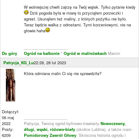
W wolniejszej chwili zajrzę na Twój wątek. Tylko pytanie kiedy
Dziś pogoda była w miarę to przyciąłem porzeczki i
agrest. Usunąłem też maliny, z których pożytku nie było.
Teraz będzie walka z odrostami. Tymi korzeniowymi, nie na
głowie haha
____________________
Do góry
Ogród na balkonie
*
Ogród w malinówkach
Marcin
Patrycja_KG_Lu
22:28, 28 lut 2023
Która odmiana malin Ci się nie sprawdziła?
Dołączył:
06 maj
____________________
2022
Patrycja. Tworzę ogród bylinowo-trawiasty
Nowoczesny,
Posty:
długi, wąski, różowo-biały
(okolice Lublina), a także mam
6209
Pomidorowy Zawrót Głowy
. Skrócona historia ogrodu i