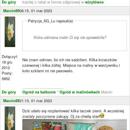
Do góry
każdej z rabat w formie zdjęciowej w
wizytówce
.
Marcin89
06:15, 01 mar 2023
Patrycja_KG_Lu napisał(a)
Która odmiana malin Ci się nie sprawdziła?
Dołączył:
Nie znam odmian, bo ich nie sadziłem. Kilka krzaczków
18 gru
czerwonej i kilka żółtej. Miejsce na maliny w warzywniku i
2012
koło szklarni mi nie pasowało.
Posty:
5852
____________________
Do góry
Ogród na balkonie
*
Ogród w malinówkach
Marcin
Marcin89
21:13, 01 mar 2023
Dziś udało się rozplantować kilka taczek ziemi. A wcześniej
zostały poczynione zakupy. Oj za chwilę start