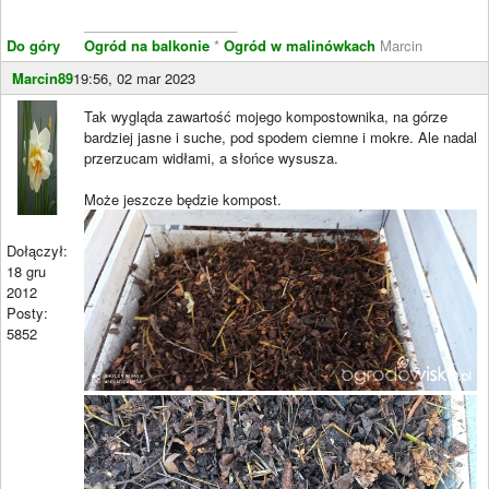
____________________
Do góry
Ogród na balkonie
*
Ogród w malinówkach
Marcin
Marcin89
19:56, 02 mar 2023
Tak wygląda zawartość mojego kompostownika, na górze
bardziej jasne i suche, pod spodem ciemne i mokre. Ale nadal
przerzucam widłami, a słońce wysusza.
Może jeszcze będzie kompost.
Dołączył:
18 gru
2012
Posty:
5852