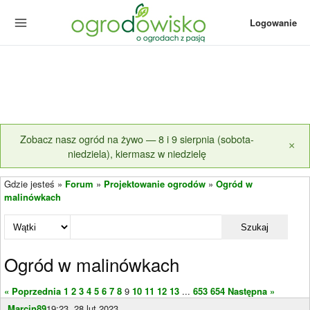
Logowanie
Zobacz nasz ogród na żywo — 8 i 9 sierpnia (sobota-
×
niedziela), kiermasz w niedzielę
Gdzie jesteś »
Forum
»
Projektowanie ogrodów
»
Ogród w
malinówkach
Szukaj
Ogród w malinówkach
« Poprzednia
1
2
3
4
5
6
7
8
9
10
11
12
13
...
653
654
Następna »
Marcin89
19:23, 28 lut 2023