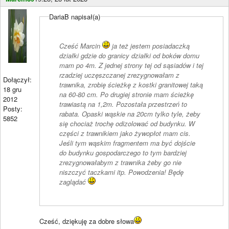
DariaB napisał(a)
Cześć Marcin
ja też jestem posiadaczką
działki gdzie do granicy działki od boków domu
mam po 4m. Z jednej strony tej od sąsiadów i tej
rzadziej uczęszczanej zrezygnowałam z
Dołączył:
trawnika, zrobię ścieżkę z kostki granitowej taką
18 gru
na 60-80 cm. Po drugiej stronie mam ścieżkę
2012
trawiastą na 1,2m. Pozostała przestrzeń to
Posty:
rabata. Opaski wąskie na 20cm tylko tyle, żeby
5852
się chociaż trochę odizolować od budynku. W
części z trawnikiem jako żywopłot mam cis.
Jeśli tym wąskim fragmentem ma być dojście
do budynku gospodarczego to tym bardziej
zrezygnowałabym z trawnika żeby go nie
niszczyć taczkami itp. Powodzenia! Będę
zaglądać
Cześć, dziękuję za dobre słowa