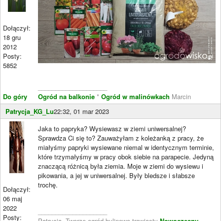
Dołączył:
18 gru
2012
Posty:
5852
____________________
Do góry
Ogród na balkonie
*
Ogród w malinówkach
Marcin
Patrycja_KG_Lu
22:32, 01 mar 2023
Jaka to papryka? Wysiewasz w ziemi uniwersalnej?
Sprawdza Ci się to? Zauważyłam z koleżanką z pracy, że
miałyśmy papryki wysiewane niemal w identycznym terminie,
które trzymałyśmy w pracy obok siebie na parapecie. Jedyną
znaczącą różnicą była ziemia. Moje w ziemi do wysiewu i
pikowania, a jej w uniwersalnej. Były bledsze i słabsze
trochę.
Dołączył:
06 maj
2022
____________________
Posty:
Patrycja. Tworzę ogród bylinowo-trawiasty
Nowoczesny,