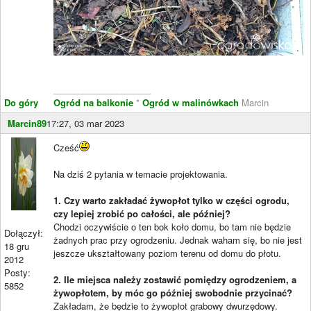
____________________
Do góry
Ogród na balkonie
*
Ogród w malinówkach
Marcin
Marcin89
17:27, 03 mar 2023
Cześć
Na dziś 2 pytania w temacie projektowania.
1. Czy warto zakładać żywopłot tylko w części ogrodu,
czy lepiej zrobić po całości, ale później?
Chodzi oczywiście o ten bok koło domu, bo tam nie będzie
Dołączył:
żadnych prac przy ogrodzeniu. Jednak waham się, bo nie jest
18 gru
jeszcze ukształtowany poziom terenu od domu do płotu.
2012
Posty:
2. Ile miejsca należy zostawić pomiędzy ogrodzeniem, a
5852
żywopłotem, by móc go później swobodnie przycinać?
Zakładam, że będzie to żywopłot grabowy dwurzędowy.