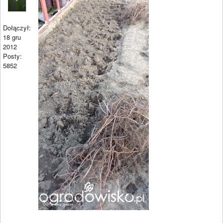
Dołączył:
18 gru
2012
Posty:
5852