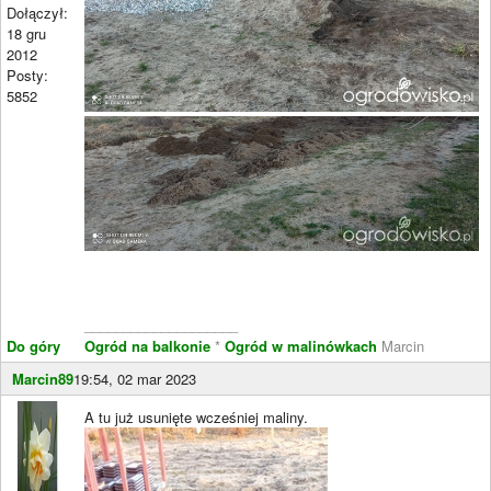
Dołączył:
18 gru
2012
Posty:
5852
____________________
Do góry
Ogród na balkonie
*
Ogród w malinówkach
Marcin
Marcin89
19:54, 02 mar 2023
A tu już usunięte wcześniej maliny.