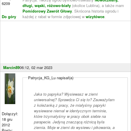
6209
długi, wąski, różowo-biały
(okolice Lublina), a także mam
Pomidorowy Zawrót Głowy
. Skrócona historia ogrodu i
Do góry
każdej z rabat w formie zdjęciowej w
wizytówce
.
Marcin89
06:12, 02 mar 2023
Patrycja_KG_Lu napisał(a)
Jaka to papryka? Wysiewasz w ziemi
uniwersalnej? Sprawdza Ci się to? Zauważyłam
z koleżanką z pracy, że miałyśmy papryki
wysiewane niemal w identycznym terminie,
Dołączył:
które trzymałyśmy w pracy obok siebie na
18 gru
parapecie. Jedyną znaczącą różnicą była
2012
ziemia. Moje w ziemi do wysiewu i pikowania, a
Posty: