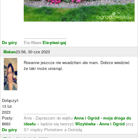
____________________
Do góry
Ela-Wawa
Ela-ptasi-gaj
Makao
23:56, 30 cze 2023
Rosanne jeszcze nie wsadziłam ale mam. Dobrze wiedzieć
że taki może urosnąć.
Dołączył:
13 lut
2023
____________________
Posty:
Ania - Zapraszam do wątku
Anna i Ogród - moja droga do
8663
ideału
+ będzie się tworzyć
Wizytówka - Anna i Ogród
przy
Do góry
S7 między Płońskiem a Ostródą