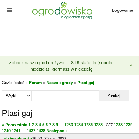
Logowanie
Zobacz nasz ogród na żywo — 8 i 9 sierpnia (sobota-
×
niedziela), kiermasz w niedzielę
Gdzie jesteś »
Forum
»
Nasze ogrody
»
Ptasi gaj
Szukaj
Ptasi gaj
« Poprzednia
1
2
3
4
5
6
7
8
9
...
1233
1234
1235
1236
1237
1238
1239
1240
1241
...
1437
1438
Następna »
ElzbietaFranka
16:02, 30 cze 2023