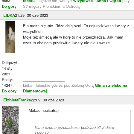
8663
ideału
+ będzie się tworzyć
Wizytówka - Anna i Ogród
przy
Do góry
S7 między Płońskiem a Ostródą
LIDKA
21:29, 30 cze 2023
Ela masz pięknie. Róze dają szał. To najurodziwsze kwiaty z
wszystkich.
Moje też śmiecą ale w korę to nie przeszkadza. Jak mam
czas to obcinam przekwitłe kwiaty ale nie zawsze.
Dołączył:
14 sty
2021
Posty:
____________________
14247
Lidka , lubuskie gdzieś pod Zieloną Górą
Glina i zielsko na
Do góry
Diamentowej
ElzbietaFranka
22:09, 30 cze 2023
Makao napisał(a)
Ela a czemu przesadzasz bodziszka? Z dużo
słońca?