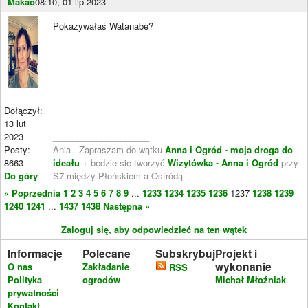
Makao
08:10, 01 lip 2023
Pokazywałaś Watanabe?
Dołączył:
13 lut
2023
____________________
Posty:
Ania - Zapraszam do wątku
Anna i Ogród - moja droga do
8663
ideału
+ będzie się tworzyć
Wizytówka - Anna i Ogród
przy
Do góry
S7 między Płońskiem a Ostródą
« Poprzednia
1
2
3
4
5
6
7
8
9
...
1233
1234
1235
1236
1237
1238
1239
1240
1241
...
1437
1438
Następna »
Zaloguj się, aby odpowiedzieć na ten wątek
Informacje
Polecane
Subskrybuj
Projekt i
wykonanie
O nas
Zakładanie
RSS
Polityka
ogrodów
Michał Młoźniak
prywatności
Kontakt