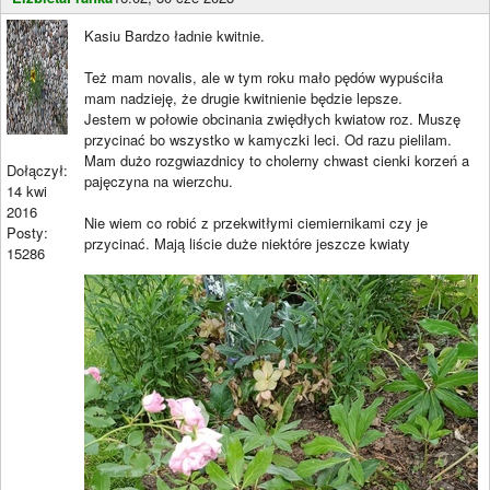
Kasiu Bardzo ładnie kwitnie.
Też mam novalis, ale w tym roku mało pędów wypuściła
mam nadzieję, że drugie kwitnienie będzie lepsze.
Jestem w połowie obcinania zwiędłych kwiatow roz. Muszę
przycinać bo wszystko w kamyczki leci. Od razu pielilam.
Mam dużo rozgwiazdnicy to cholerny chwast cienki korzeń a
Dołączył:
pajęczyna na wierzchu.
14 kwi
2016
Nie wiem co robić z przekwitłymi ciemiernikami czy je
Posty:
przycinać. Mają liście duże niektóre jeszcze kwiaty
15286