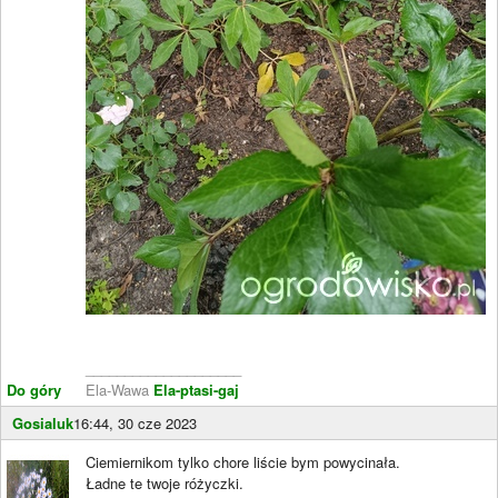
____________________
Do góry
Ela-Wawa
Ela-ptasi-gaj
Gosialuk
16:44, 30 cze 2023
Ciemiernikom tylko chore liście bym powycinała.
Ładne te twoje różyczki.