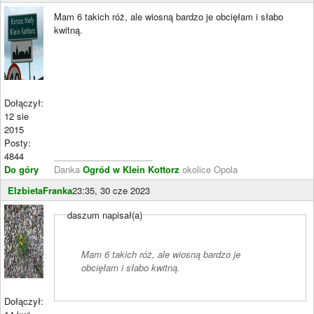
Mam 6 takich róż, ale wiosną bardzo je obcięłam i słabo
kwitną.
Dołączył:
12 sie
2015
Posty:
4844
____________________
Do góry
Danka
Ogród w Klein Kottorz
okolice Opola
ElzbietaFranka
23:35, 30 cze 2023
daszum napisał(a)
Mam 6 takich róż, ale wiosną bardzo je
obcięłam i słabo kwitną.
Dołączył: