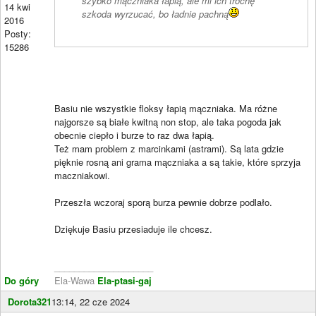
szybko mączniaka łapią, ale mi ich trochę
14 kwi
szkoda wyrzucać, bo ładnie pachną
2016
Posty:
15286
Basiu nie wszystkie floksy łapią mączniaka. Ma różne
najgorsze są białe kwitną non stop, ale taka pogoda jak
obecnie ciepło i burze to raz dwa łapią.
Też mam problem z marcinkami (astrami). Są lata gdzie
pięknie rosną ani grama mączniaka a są takie, które sprzyja
maczniakowi.
Przeszła wczoraj sporą burza pewnie dobrze podlało.
Dziękuje Basiu przesiaduje ile chcesz.
____________________
Do góry
Ela-Wawa
Ela-ptasi-gaj
Dorota321
13:14, 22 cze 2024