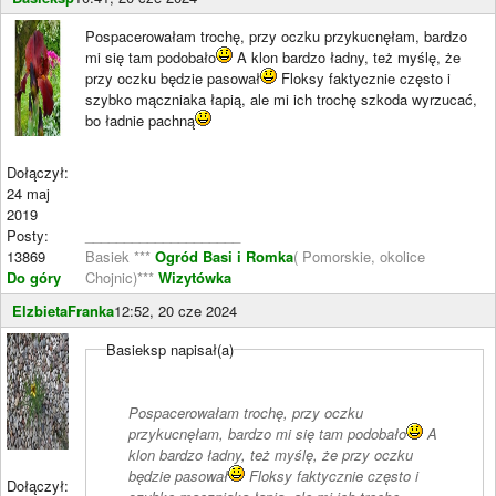
Pospacerowałam trochę, przy oczku przykucnęłam, bardzo
mi się tam podobało
A klon bardzo ładny, też myślę, że
przy oczku będzie pasował
Floksy faktycznie często i
szybko mączniaka łapią, ale mi ich trochę szkoda wyrzucać,
bo ładnie pachną
Dołączył:
24 maj
2019
Posty:
____________________
13869
Basiek ***
Ogród Basi i Romka
( Pomorskie, okolice
Do góry
Chojnic)***
Wizytówka
ElzbietaFranka
12:52, 20 cze 2024
Basieksp napisał(a)
Pospacerowałam trochę, przy oczku
przykucnęłam, bardzo mi się tam podobało
A
klon bardzo ładny, też myślę, że przy oczku
będzie pasował
Floksy faktycznie często i
Dołączył: