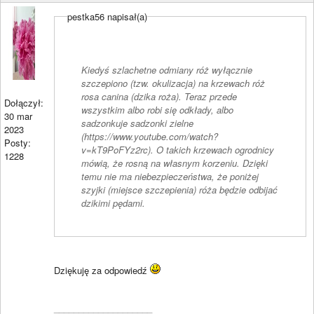
pestka56 napisał(a)
Kiedyś szlachetne odmiany róż wyłącznie
szczepiono (tzw. okulizacja) na krzewach róż
rosa canina (dzika roża). Teraz przede
Dołączył:
wszystkim albo robi się odkłady, albo
30 mar
sadzonkuje sadzonki zielne
2023
(https://www.youtube.com/watch?
Posty:
v=kT9PoFYz2rc). O takich krzewach ogrodnicy
1228
mówią, że rosną na własnym korzeniu. Dzięki
temu nie ma niebezpieczeństwa, że poniżej
szyjki (miejsce szczepienia) róża będzie odbijać
dzikimi pędami.
Dziękuję za odpowiedź
____________________