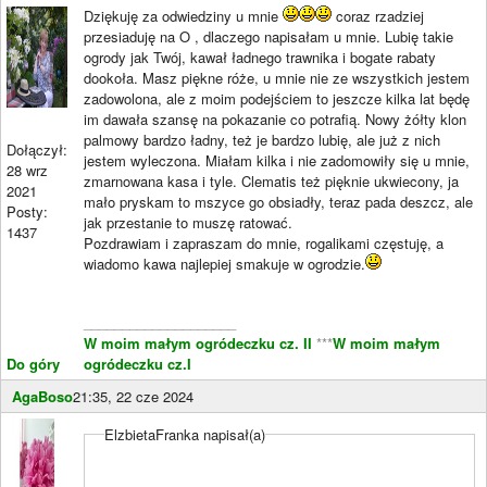
Dziękuję za odwiedziny u mnie
coraz rzadziej
przesiaduję na O , dlaczego napisałam u mnie. Lubię takie
ogrody jak Twój, kawał ładnego trawnika i bogate rabaty
dookoła. Masz piękne róże, u mnie nie ze wszystkich jestem
zadowolona, ale z moim podejściem to jeszcze kilka lat będę
im dawała szansę na pokazanie co potrafią. Nowy żółty klon
palmowy bardzo ładny, też je bardzo lubię, ale już z nich
Dołączył:
jestem wyleczona. Miałam kilka i nie zadomowiły się u mnie,
28 wrz
zmarnowana kasa i tyle. Clematis też pięknie ukwiecony, ja
2021
mało pryskam to mszyce go obsiadły, teraz pada deszcz, ale
Posty:
jak przestanie to muszę ratować.
1437
Pozdrawiam i zapraszam do mnie, rogalikami częstuję, a
wiadomo kawa najlepiej smakuje w ogrodzie.
____________________
W moim małym ogródeczku cz. II
***
W moim małym
Do góry
ogródeczku cz.I
AgaBoso
21:35, 22 cze 2024
ElzbietaFranka napisał(a)