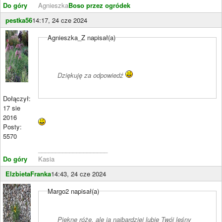
Do góry
Agnieszka
Boso przez ogródek
pestka56
14:17, 24 cze 2024
Agnieszka_Z napisał(a)
Dziękuję za odpowiedź
Dołączył:
17 sie
2016
Posty:
5570
____________________
Do góry
Kasia
ElzbietaFranka
14:43, 24 cze 2024
Margo2 napisał(a)
Piękne róże, ale ja najbardziej lubię Twój leśny