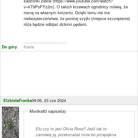
sadzonki zielne (https://www.youtube.com/watch?
v=kT9PoFYz2rc). O takich krzewach ogrodnicy mówią, że
rosną na własnym korzeniu. Dzięki temu nie ma
niebezpieczeństwa, że poniżej szyjki (miejsce szczepienia)
róża będzie odbijać dzikimi pędami.
____________________
Do góry
Kasia
ElzbietaFranka
09:06, 23 cze 2024
Monika83 napisał(a)
Elu czy to jest Olivia Rose? Jeśli tak to
zamówię ją, przekonałaś mnie bo przepiękna