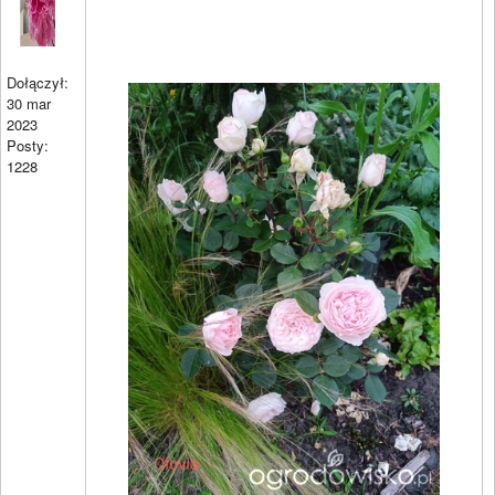
Dołączył:
30 mar
2023
Posty:
1228