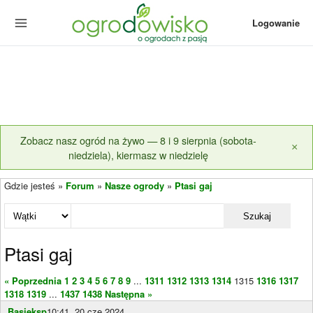
Logowanie
Zobacz nasz ogród na żywo — 8 i 9 sierpnia (sobota-
×
niedziela), kiermasz w niedzielę
Gdzie jesteś »
Forum
»
Nasze ogrody
»
Ptasi gaj
Szukaj
Ptasi gaj
« Poprzednia
1
2
3
4
5
6
7
8
9
...
1311
1312
1313
1314
1315
1316
1317
1318
1319
...
1437
1438
Następna »
Basieksp
10:41, 20 cze 2024