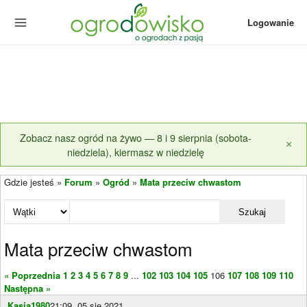
Logowanie
Zobacz nasz ogród na żywo — 8 i 9 sierpnia (sobota-
×
niedziela), kiermasz w niedzielę
Gdzie jesteś »
Forum
»
Ogród
»
Mata przeciw chwastom
Szukaj
Mata przeciw chwastom
« Poprzednia
1
2
3
4
5
6
7
8
9
...
102
103
104
105
106
107
108
109
110
Następna »
Kasia1980
21:09, 05 sie 2021