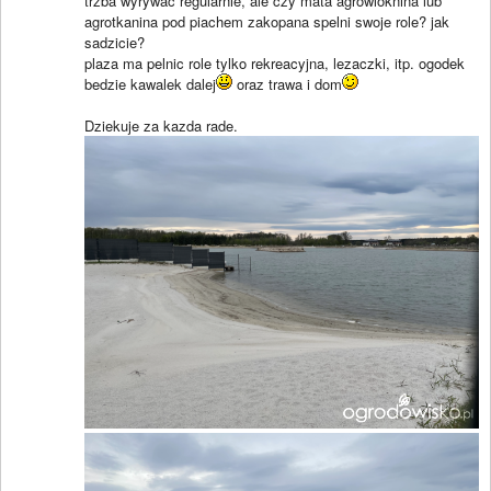
trzba wyrywac regularnie, ale czy mata agrowloknina lub
agrotkanina pod piachem zakopana spelni swoje role? jak
sadzicie?
plaza ma pelnic role tylko rekreacyjna, lezaczki, itp. ogodek
bedzie kawalek dalej
oraz trawa i dom
Dziekuje za kazda rade.