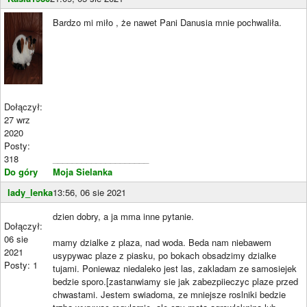
Bardzo mi miło , że nawet Pani Danusia mnie pochwaliła.
Dołączył:
27 wrz
2020
Posty:
318
____________________
Do góry
Moja Sielanka
lady_lenka
13:56, 06 sie 2021
dzien dobry, a ja mma inne pytanie.
Dołączył:
06 sie
mamy dzialke z plaza, nad woda. Beda nam niebawem
2021
usypywac plaze z piasku, po bokach obsadzimy dzialke
Posty: 1
tujami. Poniewaz niedaleko jest las, zakladam ze samosiejek
bedzie sporo.[zastanwiamy sie jak zabezpiieczyc plaze przed
chwastami. Jestem swiadoma, ze mniejsze roslniki bedzie