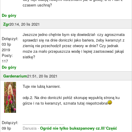
czasem uschną?
Do góry
Zgr
20:14, 20 lis 2021
Jeszcze jedno chętnie bym się dowiedział- czy agroszmata
Dołączył:
sprawdzi się na dnie doniczki jako bariera, żeby keramzyt z
03 lip
ziemią nie przechodził przez otwory w dnie? Czy jednak
2019
może za mało przepuszcza wodę i lepiej zastosować jakąś
Posty:
siatkę?
117
Do góry
Gardenarium
21:51, 20 lis 2021
Tuje nie lubią kamieni.
odp.2. Na dno doniczki połóż skorupę wypukłą stroną ku
górze i na to keramzyt, szmata tutaj niepotrzebna
Dołączył:
____________________
09 lip
Danusia -
Ogród nie tylko bukszpanowy cz.III
*
Część