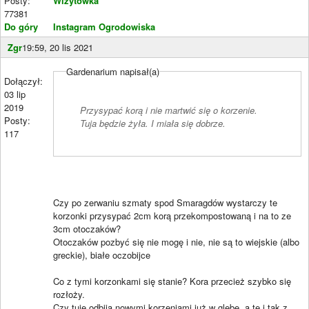
Posty:
Wizytówka
77381
Do góry
Instagram Ogrodowiska
Zgr
19:59, 20 lis 2021
Gardenarium napisał(a)
Dołączył:
03 lip
2019
Przysypać korą i nie martwić się o korzenie.
Posty:
Tuja będzie żyła. I miała się dobrze.
117
Czy po zerwaniu szmaty spod Smaragdów wystarczy te
korzonki przysypać 2cm korą przekompostowaną i na to ze
3cm otoczaków?
Otoczaków pozbyć się nie mogę i nie, nie są to wiejskie (albo
greckie), białe oczobijce
Co z tymi korzonkami się stanie? Kora przecież szybko się
rozłoży.
Czy tuje odbiją nowymi korzeniami już w glebę, a te i tak z