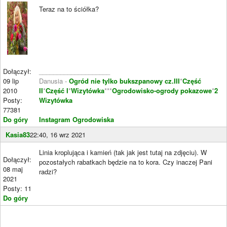
Teraz na to ściółka?
Dołączył:
____________________
09 lip
Danusia -
Ogród nie tylko bukszpanowy cz.III
*
Część
2010
II
*
Część I
*
Wizytówka
***
Ogrodowisko-ogrody pokazowe
*
2
Posty:
Wizytówka
77381
Do góry
Instagram Ogrodowiska
Kasia83
22:40, 16 wrz 2021
Linia kroplująca i kamień (tak jak jest tutaj na zdjęciu). W
Dołączył:
pozostałych rabatkach będzie na to kora. Czy inaczej Pani
08 maj
radzi?
2021
Posty: 11
Do góry