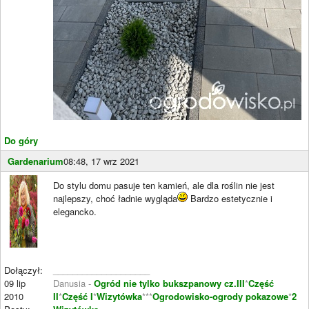
Do góry
Gardenarium
08:48, 17 wrz 2021
Do stylu domu pasuje ten kamień, ale dla roślin nie jest
najlepszy, choć ładnie wygląda
Bardzo estetycznie i
elegancko.
Dołączył:
____________________
09 lip
Danusia -
Ogród nie tylko bukszpanowy cz.III
*
Część
2010
II
*
Część I
*
Wizytówka
***
Ogrodowisko-ogrody pokazowe
*
2