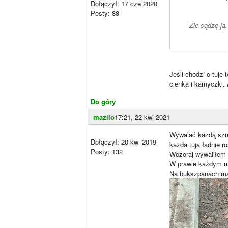
Dołączył: 17 cze 2020
Posty: 88
Źle sądzę ja
Jeśli chodzi o tuj
cienka i kamyczki.
Do góry
mazilo
17:21, 22 kwi 2021
Wywalać każdą szmat
Dołączył: 20 kwi 2019
każda tuja ładnie r
Posty: 132
Wczoraj wywaliłem
W prawie każdym m
Na bukszpanach m