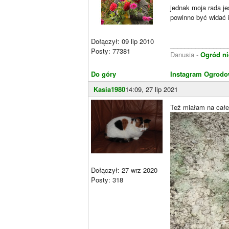
jednak moja rada je
powinno być widać i
Dołączył: 09 lip 2010
________________
Posty: 77381
Danusia -
Ogród ni
Do góry
Instagram Ogrodo
Kasia1980
14:09, 27 lip 2021
Też miałam na całej
Dołączył: 27 wrz 2020
Posty: 318