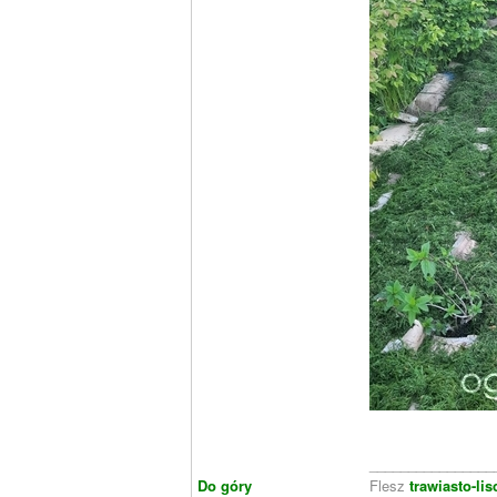
________________
Do góry
Flesz
trawiasto-lis