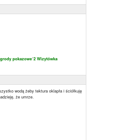
grody pokazowe
*
2 Wizytówka
zystko wodą żeby tektura oklapła i ściółkuję
nadzieję, że umrze.