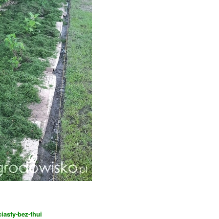
____
ciasty-bez-thui