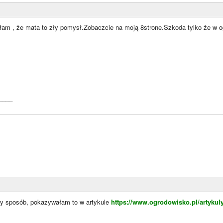
ałam , że mata to zły pomysł.Zobaczcie na moją 8strone.Szkoda tylko że w o
____
ry sposób, pokazywałam to w artykule
https://www.ogrodowisko.pl/artykuly