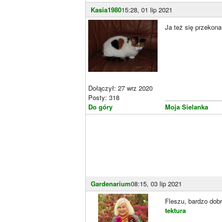
Kasia1980
15:28, 01 lip 2021
Ja też się przekon
Dołączył: 27 wrz 2020
Posty: 318
________________
Do góry
Moja Sielanka
Gardenarium
08:15, 03 lip 2021
Fleszu, bardzo dob
tektura