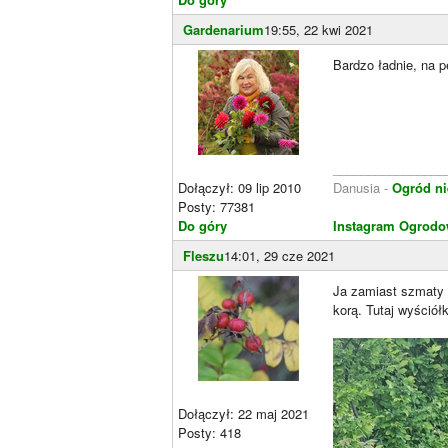
Gardenarium
19:55, 22 kwi 2021
Bardzo ładnie, na p
________________
Dołączył: 09 lip 2010
Danusia -
Ogród ni
Posty: 77381
Do góry
Instagram Ogrodo
Fleszu
14:01, 29 cze 2021
Ja zamiast szmaty 
korą. Tutaj wyściół
Dołączył: 22 maj 2021
Posty: 418