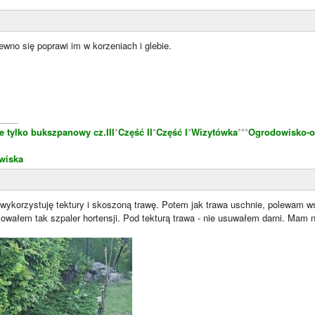
ewno się poprawi im w korzeniach i glebie.
____
e tylko bukszpanowy cz.III
*
Część II
*
Część I
*
Wizytówka
***
Ogrodowisko-o
wiska
wykorzystuję tektury i skoszoną trawę. Potem jak trawa uschnie, polewam ws
kowałem tak szpaler hortensji. Pod tekturą trawa - nie usuwałem darni. Mam 