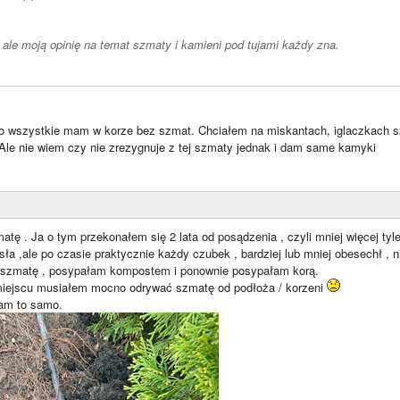
, ale moją opinię na temat szmaty i kamieni pod tujami każdy zna.
e to wszystkie mam w korze bez szmat. Chciałem na miskantach, iglaczkach s
 Ale nie wiem czy nie zrezygnuje z tej szmaty jednak i dam same kamyki
ę . Ja o tym przekonałem się 2 lata od posądzenia , czyli mniej więcej tyle
osła ,ale po czasie praktycznie każdy czubek , bardziej lub mniej obesechł , 
 szmatę , posypałam kompostem i ponownie posypałam korą.
iejscu musiałem mocno odrywać szmatę od podłoża / korzeni
am to samo.