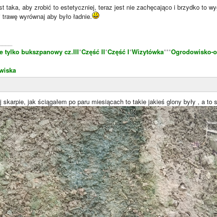
st taka, aby zrobić to estetyczniej, teraz jest nie zachęcająco i brzydko to w
 trawę wyrównaj aby było ładnie.
____
e tylko bukszpanowy cz.III
*
Część II
*
Część I
*
Wizytówka
***
Ogrodowisko-o
wiska
 skarpie, jak ściągałem po paru miesiącach to takie jakieś glony były , a to