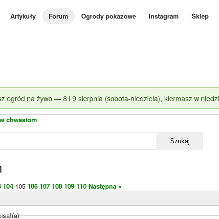
Artykuły
Forum
Ogrody pokazowe
Instagram
Sklep
z ogród na żywo — 8 i 9 sierpnia (sobota-niedziela), kiermasz w niedzi
iw chwastom
Szukaj
m
3
104
105
106
107
108
109
110
Następna »
isał(a)