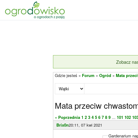
Zobacz nas
Gdzie jesteś »
Forum
»
Ogród
»
Mata przec
Mata przeciw chwasto
« Poprzednia
1
2
3
4
5
6
7
8
9
...
101
102
10
Brix0n
20:11, 07 kwi 2021
Gardenarium nap