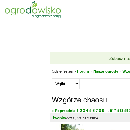
Zobacz nas
Gdzie jesteś »
Forum
»
Nasze ogrody
»
Wzg
Wzgórze chaosu
« Poprzednia
1
2
3
4
5
6
7
8
9
...
517
518
51
Iwonka
22:53, 21 cze 2024