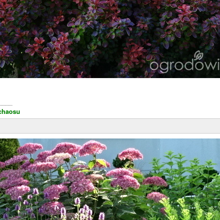
____
chaosu