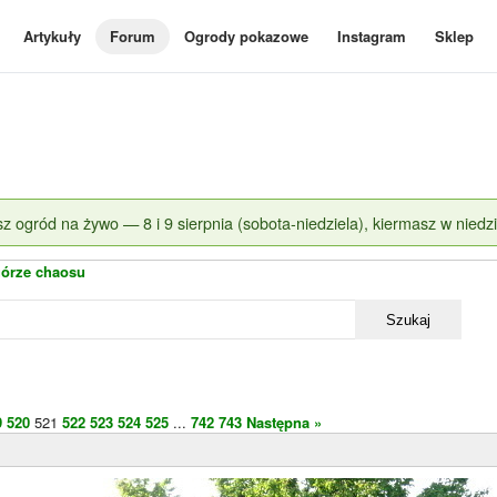
Artykuły
Forum
Ogrody pokazowe
Instagram
Sklep
z ogród na żywo — 8 i 9 sierpnia (sobota-niedziela), kiermasz w niedzi
órze chaosu
Szukaj
9
520
521
522
523
524
525
...
742
743
Następna »