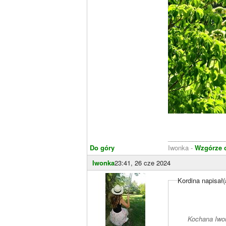
________________
Do góry
Iwonka -
Wzgórze 
Iwonka
23:41, 26 cze 2024
Kordina napisał(
Kochana Iwon