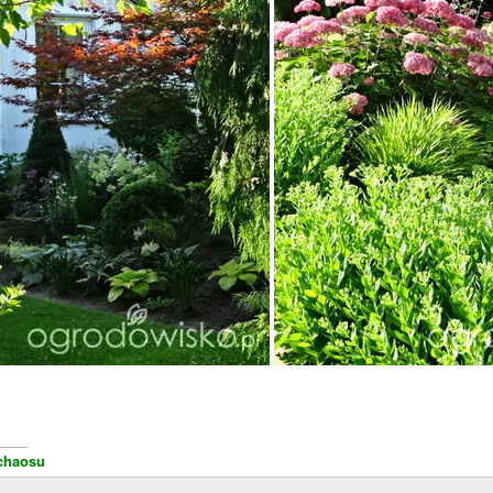
____
chaosu