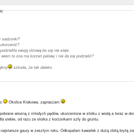
a)
y sadzonki?
 ukorzenić?
odzieliła swoją różową bo się nie sieje.
o wiem to ona ma korzeń palowy i nie da się podzielić?
iękny
szkoda, że tak daleko.
ko
Okolice Krakowa, zapraszam
 pobrane wiosną z młodych pędów, ukorzenione w słoiku z wodą a teraz w d
 siebie, od razu ze słoika z korzonkami szły do gruntu.
e najstarsze gaury w zeszłym roku. Odkopałam kawałek z dużą zbitą bryłą zi