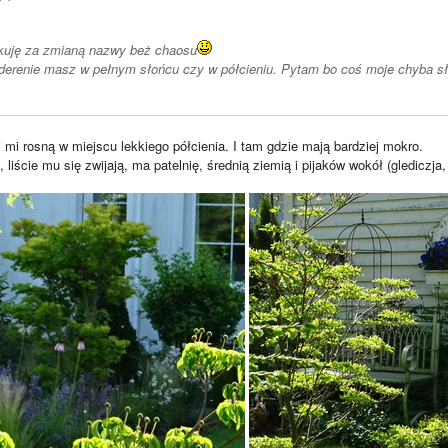
kuję za zmianą nazwy beż chaosu
derenie masz w pełnym słońcu czy w półcieniu. Pytam bo coś moje chyba sł
ej mi rosną w miejscu lekkiego półcienia. I tam gdzie mają bardziej mokro.
liście mu się zwijają, ma patelnię, średnią ziemią i pijaków wokół (glediczja,