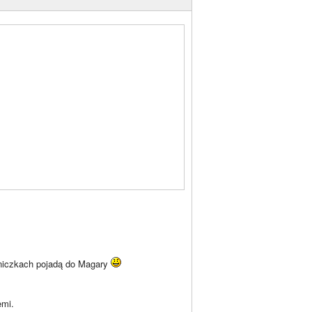
oniczkach pojadą do Magary
emi.