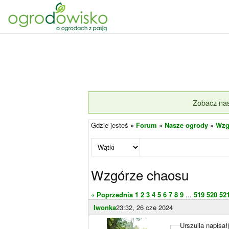
Zobacz nas
Gdzie jesteś »
Forum
»
Nasze ogrody
»
Wzg
Wzgórze chaosu
« Poprzednia
1
2
3
4
5
6
7
8
9
...
519
520
52
Iwonka
23:32, 26 cze 2024
Urszulla napisał