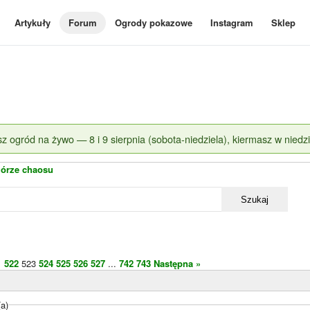
Artykuły
Forum
Ogrody pokazowe
Instagram
Sklep
z ogród na żywo — 8 i 9 sierpnia (sobota-niedziela), kiermasz w niedzi
órze chaosu
Szukaj
1
522
523
524
525
526
527
...
742
743
Następna »
(a)