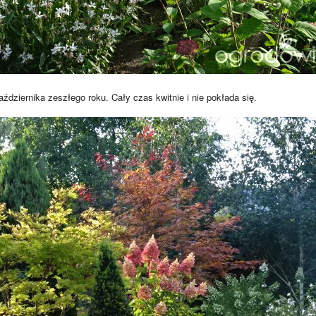
października zeszłego roku. Cały czas kwitnie i nie pokłada się.