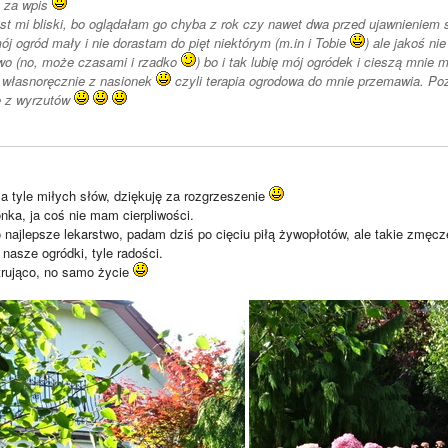
s za wpis
est mi bliski, bo oglądałam go chyba z rok czy nawet dwa przed ujawnieniem 
ój ogród mały i nie dorastam do pięt niektórym (m.in i Tobie
) ale jakoś ni
wo (no, może czasami i rzadko
) bo i tak lubię mój ogródek i cieszą mnie m
własnoręcznie z nasionek
czyli terapia ogrodowa do mnie przemawia. Po
ę z wyrzutów
a tyle miłych słów, dziękuję za rozgrzeszenie
nka, ja coś nie mam cierpliwości.
 najlepsze lekarstwo, padam dziś po cięciu piłą żywopłotów, ale takie zmęcz
asze ogródki, tyle radości.
trująco, no samo życie