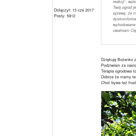
reakcji - wpi
Twój ogród j
Dołączył: 13 cze 2017
sprawę, że m
Posty: 5912
dyskomforto
wyhodowane 
uwalniam Ci
Dziękuję Bożenko z
Podziwiam za nasio
Terapia ogrodowa to
Dobrze że mamy te n
Choć bywa też frus