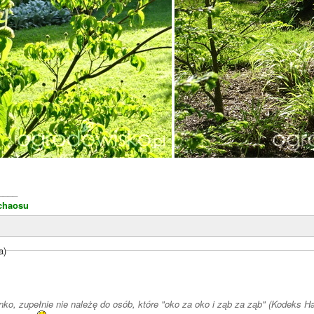
____
chaosu
a)
ko, zupełnie nie należę do osób, które "oko za oko i ząb za ząb" (Kodeks 