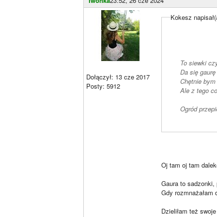
Iwonka
23:52, 26 cze 2024
Kokesz napisał(
To siewki cz
Da się gaurę
Dołączył: 13 cze 2017
Chętnie bym p
Posty: 5912
Ale z tego c
Ogród przep
Oj tam oj tam dale
Gaura to sadzonki,
Gdy rozmnażałam dla
Dzieliłam też swoj