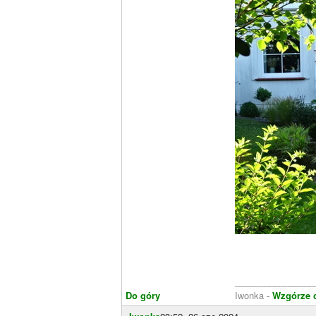
________________
Do góry
Iwonka -
Wzgórze 