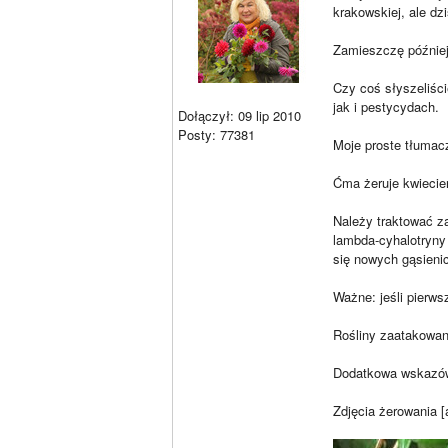
krakowskiej, ale dz
Zamieszczę później
Czy coś słyszeliśc
jak i pestycydach.
Dołączył: 09 lip 2010
Posty: 77381
Moje proste tłumac
Ćma żeruje kwiecień
Należy traktować za
lambda-cyhalotryny 
się nowych gąsienic
Ważne: jeśli pierws
Rośliny zaatakowan
Dodatkowa wskazówk
Zdjęcia żerowania [