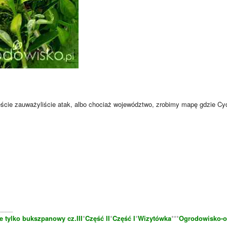
eście zauważyliście atak, albo chociaż województwo, zrobimy mapę gdzie Cy
____
e tylko bukszpanowy cz.III
*
Część II
*
Część I
*
Wizytówka
***
Ogrodowisko-o