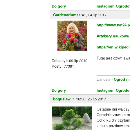
Do góry
Instagram Ogrodo
Gardenarium
11:41, 24 lip 2017
http://www.tvn24.p
Artykuły naukowe
https://en.wikiped
Tutaj jest czym zwa
Dołączył: 09 lip 2010
Posty: 77381
________________
Danusia -
Ogród ni
Do góry
Instagram Ogrodo
boguslaw_r_
16:56, 25 lip 2017
Ostatnie dni walcz
Ogrodnik zawsze ma
Od kilku dni czyta
zimują pozdrawiam.