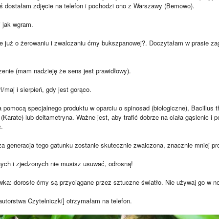
iś dostałam zdjęcie na telefon i pochodzi ono z Warszawy (Bemowo).
 jak wgram.
ie już o żerowaniu i zwalczaniu ćmy bukszpanowej?. Doczytałam w prasie za
zenie (mam nadzieję że sens jest prawidłowy).
/maj i sierpień, gdy jest gorąco.
 pomocą specjalnego produktu w oparciu o spinosad (biologiczne), Bacillus thu
(Karate) lub deltametryna. Ważne jest, aby trafić dobrze na ciała gąsienic i
.
za generacja tego gatunku zostanie skutecznie zwalczona, znacznie mniej pr
ych i zjedzonych nie musisz usuwać, odrosną!
a: dorosłe ćmy są przyciągane przez sztuczne światło. Nie używaj go w n
autorstwa Czytelniczki] otrzymałam na telefon.