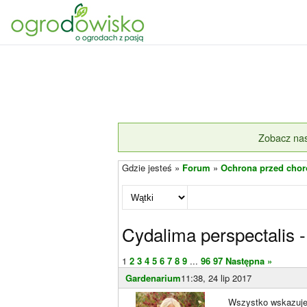
Zobacz nas
Gdzie jesteś »
Forum
»
Ochrona przed chor
Cydalima perspectalis
1
2
3
4
5
6
7
8
9
...
96
97
Następna »
Gardenarium
11:38, 24 lip 2017
Wszystko wskazuje