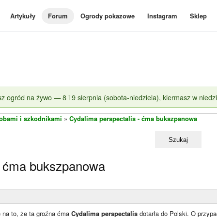
Artykuły
Forum
Ogrody pokazowe
Instagram
Sklep
z ogród na żywo — 8 i 9 sierpnia (sobota-niedziela), kiermasz w niedzi
obami i szkodnikami
»
Cydalima perspectalis - ćma bukszpanowa
Szukaj
 - ćma bukszpanowa
 na to, że ta groźna ćma
Cydalima perspectalis
dotarła do Polski. O przyp