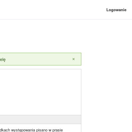
Logowanie
elę
×
adkach występowania pisano w prasie