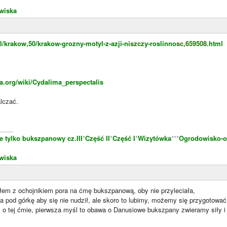
wiska
l/krakow,50/krakow-grozny-motyl-z-azji-niszczy-roslinnosc,659508.html
ia.org/wiki/Cydalima_perspectalis
lczać.
____
e tylko bukszpanowy cz.III
*
Część II
*
Część I
*
Wizytówka
***
Ogrodowisko-o
wiska
yłem z ochojnikiem pora na ćmę bukszpanową, oby nie przyleciała,
 pod górkę aby się nie nudził, ale skoro to lubimy, możemy się przygotować
m o tej ćmie, pierwsza myśl to obawa o Danusiowe bukszpany zwieramy siły