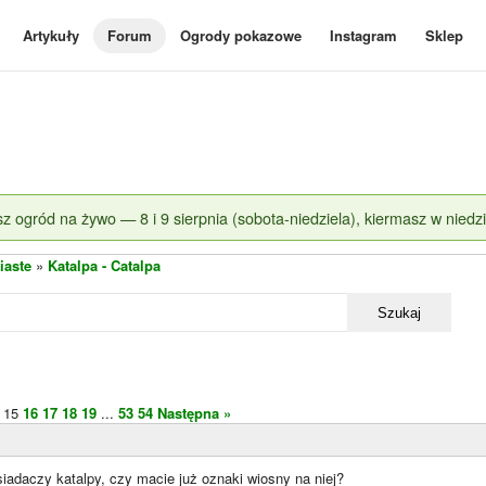
Artykuły
Forum
Ogrody pokazowe
Instagram
Sklep
z ogród na żywo — 8 i 9 sierpnia (sobota-niedziela), kiermasz w niedzi
iaste
»
Katalpa - Catalpa
Szukaj
15
16
17
18
19
...
53
54
Następna »
iadaczy katalpy, czy macie już oznaki wiosny na niej?