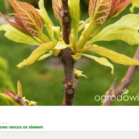
____
jowe ranczo ze stawem