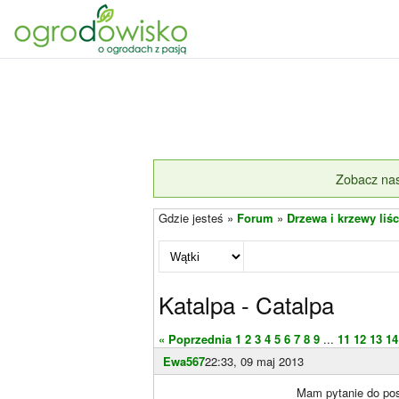
Zobacz nas
Gdzie jesteś »
Forum
»
Drzewa i krzewy liśc
Katalpa - Catalpa
« Poprzednia
1
2
3
4
5
6
7
8
9
...
11
12
13
14
Ewa567
22:33, 09 maj 2013
Mam pytanie do pos