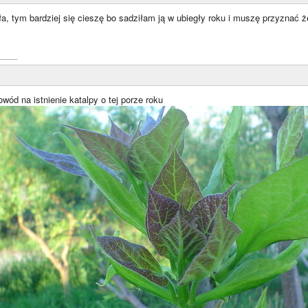
ła, tym bardziej się cieszę bo sadziłam ją w ubiegły roku i muszę przyznać 
____
owód na istnienie katalpy o tej porze roku