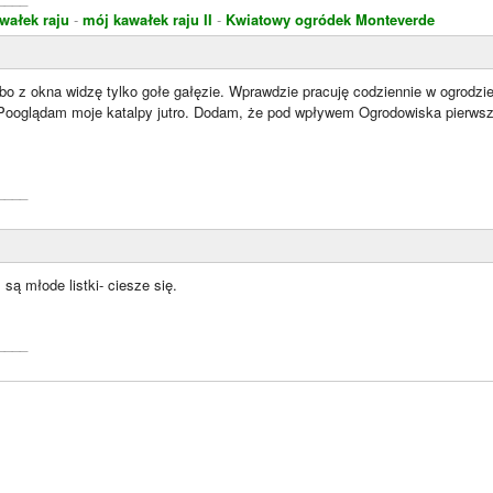
wałek raju
-
mój kawałek raju II
-
Kwiatowy ogródek Monteverde
bo z okna widzę tylko gołe gałęzie. Wprawdzie pracuję codziennie w ogrodzi
Pooglądam moje katalpy jutro. Dodam, że pod wpływem Ogrodowiska pierwszy 
____
 są młode listki- ciesze się.
____