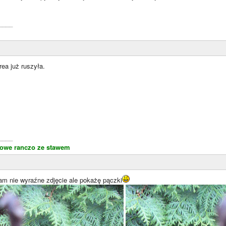
____
ea już ruszyła.
____
jowe ranczo ze stawem
am nie wyraźne zdjęcie ale pokażę pączki