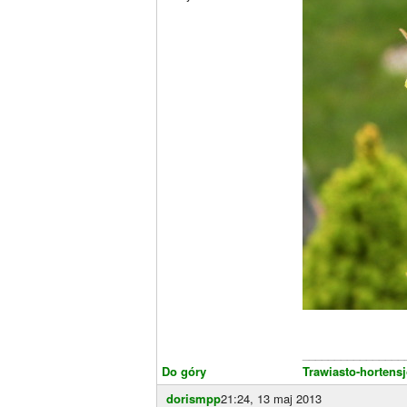
________________
Do góry
Trawiasto-hortens
dorismpp
21:24, 13 maj 2013