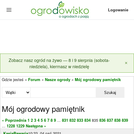
Logowanie
Zobacz nasz ogród na żywo — 8 i 9 sierpnia (sobota-
×
niedziela), kiermasz w niedzielę
Gdzie jesteś »
Forum
»
Nasze ogrody
»
Mój ogrodowy pamiętnik
Szukaj
Mój ogrodowy pamiętnik
« Poprzednia
1
2
3
4
5
6
7
8
9
...
831
832
833
834
835
836
837
838
839
...
1228
1229
Następna »
KasiaBawaria
10:33, 04 paź 2021