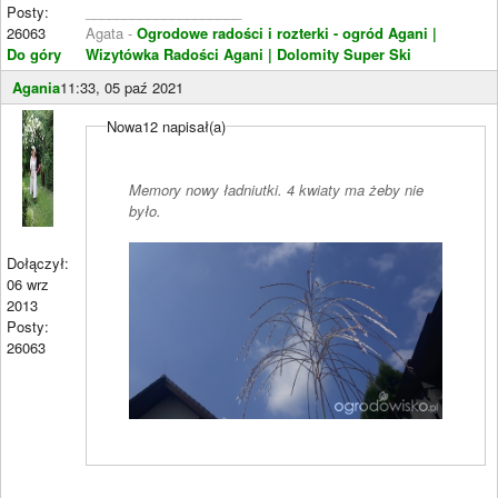
Posty:
____________________
26063
Agata -
Ogrodowe radości i rozterki - ogród Agani
|
Do góry
Wizytówka Radości Agani
| Dolomity Super Ski
Agania
11:33, 05 paź 2021
Nowa12 napisał(a)
Memory nowy ładniutki. 4 kwiaty ma żeby nie
było.
Dołączył:
06 wrz
2013
Posty:
26063