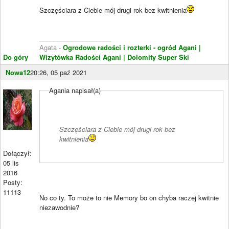
Szczęściara z Ciebie mój drugi rok bez kwitnienia
____________________
Agata -
Ogrodowe radości i rozterki - ogród Agani
|
Do góry
Wizytówka Radości Agani
| Dolomity Super Ski
Nowa12
20:26, 05 paź 2021
Agania napisał(a)
Szczęściara z Ciebie mój drugi rok bez
kwitnienia
Dołączył:
05 lis
2016
Posty:
11113
No co ty. To może to nie Memory bo on chyba raczej kwitnie
niezawodnie?