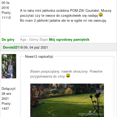
05 lis
2016
A to taka mini jabłonka ozdobna POM-ZAI Courtabri. Muszę
Posty:
poczytać czy te owoce do czegokolwiek się nadają
.
11113
Bo mam 2 jabłonki jadalne ale te w ogóle mi nie owocują.
____________________
Do góry
Aga - Górny Śląsk
Mój ogrodowy pamiętnik
Dorota321
18:09, 04 paź 2021
Nowa12 napisał(a)
Basen posprzątany, trawnik skoszony. Powolne
przygotowania do zimy
.
Dołączył:
28 wrz
2021
Posty:
1437