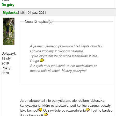
Do góry
Mgduska
21:01, 04 paź 2021
Nowa12 napisał(a)
A ja mam jednego pigwowca i też fajnie obrodził
i chyba zrobimy z owoców nalewkę.
Dołączył:
Tylko czytałam że powinna leżakować 2 lata.
18 sty
Długo
.
2019
A z tych mini jabłuszek to nie wiedziałam że
Posty:
można nalewli robić. Muszę poczytać.
6370
Ja o nalewce też nie pomyślałam, ale robiłam jabłuszka
kandyzowane, które ostatecznie, pod koniec sezonu, poszły
jako kompot
Oczywiście po rozwodnieniu
I był to bardzo
dobry kompocik