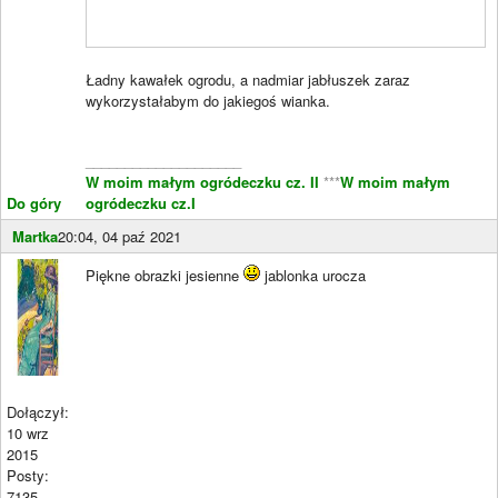
Ładny kawałek ogrodu, a nadmiar jabłuszek zaraz
wykorzystałabym do jakiegoś wianka.
____________________
W moim małym ogródeczku cz. II
***
W moim małym
Do góry
ogródeczku cz.I
Martka
20:04, 04 paź 2021
Piękne obrazki jesienne
jablonka urocza
Dołączył:
10 wrz
2015
Posty:
7135