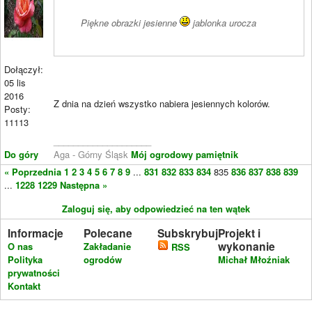
Piękne obrazki jesienne
jablonka urocza
Dołączył:
05 lis
2016
Z dnia na dzień wszystko nabiera jesiennych kolorów.
Posty:
11113
____________________
Do góry
Aga - Górny Śląsk
Mój ogrodowy pamiętnik
« Poprzednia
1
2
3
4
5
6
7
8
9
...
831
832
833
834
835
836
837
838
839
...
1228
1229
Następna »
Zaloguj się, aby odpowiedzieć na ten wątek
Informacje
Polecane
Subskrybuj
Projekt i
wykonanie
O nas
Zakładanie
RSS
Polityka
ogrodów
Michał Młoźniak
prywatności
Kontakt