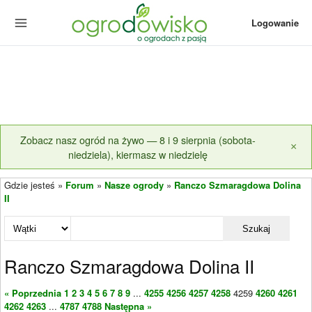
Logowanie
Zobacz nasz ogród na żywo — 8 i 9 sierpnia (sobota-
×
niedziela), kiermasz w niedzielę
Gdzie jesteś »
Forum
»
Nasze ogrody
»
Ranczo Szmaragdowa Dolina
II
Szukaj
Ranczo Szmaragdowa Dolina II
« Poprzednia
1
2
3
4
5
6
7
8
9
...
4255
4256
4257
4258
4259
4260
4261
4262
4263
...
4787
4788
Następna »