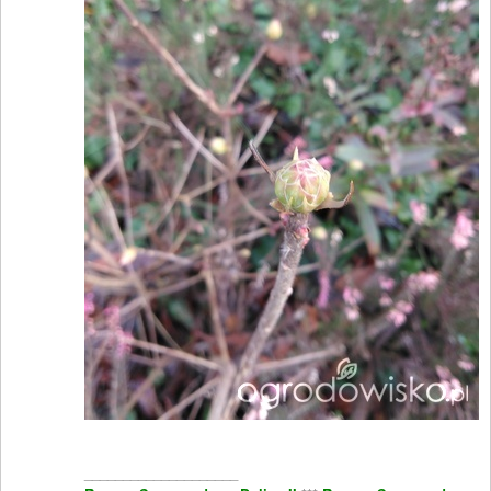
____________________