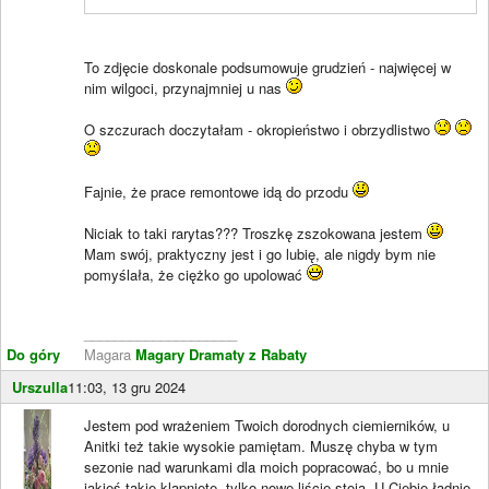
To zdjęcie doskonale podsumowuje grudzień - najwięcej w
nim wilgoci, przynajmniej u nas
O szczurach doczytałam - okropieństwo i obrzydlistwo
Fajnie, że prace remontowe idą do przodu
Niciak to taki rarytas??? Troszkę zszokowana jestem
Mam swój, praktyczny jest i go lubię, ale nigdy bym nie
pomyślała, że ciężko go upolować
____________________
Do góry
Magara
Magary Dramaty z Rabaty
Urszulla
11:03, 13 gru 2024
Jestem pod wrażeniem Twoich dorodnych ciemierników, u
Anitki też takie wysokie pamiętam. Muszę chyba w tym
sezonie nad warunkami dla moich popracować, bo u mnie
jakieś takie klapnięte, tylko nowe liście stoją. U Ciebie ładnie