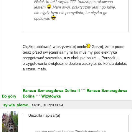
Niciak to taki rarytas??? Troszkę zszokowana
jestem
Mam swój, praktyczny jest i go lubię,
ale nigdy bym nie pomyślała, że ciężko go
upolować
Ciężko upolować w przyzwoitej cenie
Gorzej, że te prace
teraz przed świętami samymi bo musimy pod elektryka
przygotować wszystko, a w chałupie bajzel... Porządki i
przygotowania świąteczne dopiero zaczęte, do końca daleko,
a czasu mało.
____________________
Ranczo Szmaragdowa Dolina II
***
Ranczo Szmaragdowa
Do góry
Dolina
***
Wizytówka
sylwia_slomc...
14:01, 13 gru 2024
Urszulla napisał(a)
Jestem pod wrażeniem Twoich dorodnych