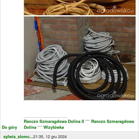
____________________
Ranczo Szmaragdowa Dolina II
***
Ranczo Szmaragdowa
Do góry
Dolina
***
Wizytówka
sylwia_slomc...
21:35, 12 gru 2024