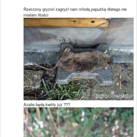
Rzeczony gryzoń zagryzł nam młodą papużkę dlatego nie
miałam litości
Azalie będą kwitły już ???