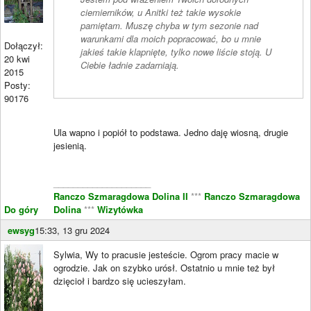
ciemierników, u Anitki też takie wysokie
pamiętam. Muszę chyba w tym sezonie nad
warunkami dla moich popracować, bo u mnie
Dołączył:
jakieś takie klapnięte, tylko nowe liście stoją. U
20 kwi
Ciebie ładnie zadarniają.
2015
Posty:
90176
Ula wapno i popiół to podstawa. Jedno daję wiosną, drugie
jesienią.
____________________
Ranczo Szmaragdowa Dolina II
***
Ranczo Szmaragdowa
Do góry
Dolina
***
Wizytówka
ewsyg
15:33, 13 gru 2024
Sylwia, Wy to pracusie jesteście. Ogrom pracy macie w
ogrodzie. Jak on szybko urósł. Ostatnio u mnie też był
dzięcioł i bardzo się ucieszyłam.