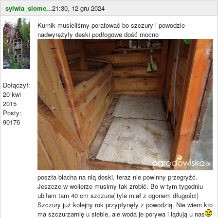
sylwia_slomc...
21:30, 12 gru 2024
Kurnik musieliśmy poratować bo szczury i powodzie
nadwyrężyły deski podłogowe dość mocno
Dołączył:
20 kwi
2015
Posty:
90176
poszła blacha na nią deski, teraz nie powinny przegryźć.
Jeszcze w wolierze musimy tak zrobić. Bo w tym tygodniu
ubiłam tam 40 cm szczura( tyle miał z ogonem długości)
Szczury już kolejny rok przypłynęły z powodzią. Nie wiem kto
ma szczurzarnię u siebie, ale woda je porywa i lądują u nas