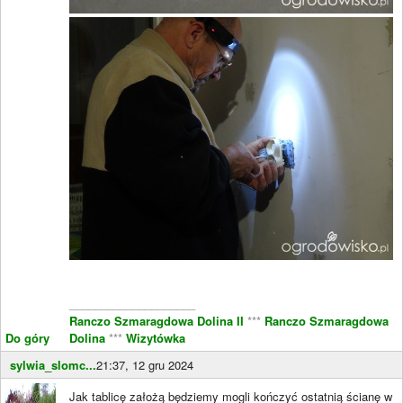
____________________
Ranczo Szmaragdowa Dolina II
***
Ranczo Szmaragdowa
Do góry
Dolina
***
Wizytówka
sylwia_slomc...
21:37, 12 gru 2024
Jak tablicę założą będziemy mogli kończyć ostatnią ścianę w