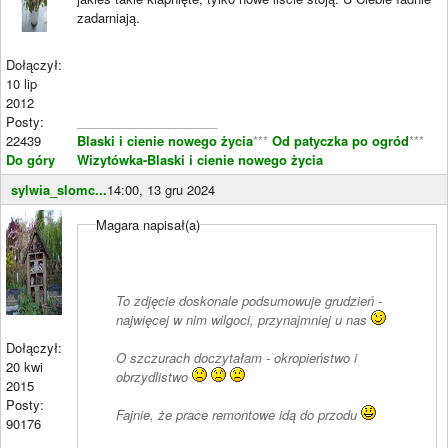
zadarniają.
Dołączył:
10 lip
2012
Posty:
____________________
22439
Blaski i cienie nowego życia
***
Od patyczka po ogród
***
Do góry
Wizytówka-Blaski i cienie nowego życia
sylwia_slomc...
14:00, 13 gru 2024
Magara napisał(a)
To zdjęcie doskonale podsumowuje grudzień -
najwięcej w nim wilgoci, przynajmniej u nas
Dołączył:
O szczurach doczytałam - okropieństwo i
20 kwi
obrzydlistwo
2015
Posty:
Fajnie, że prace remontowe idą do przodu
90176