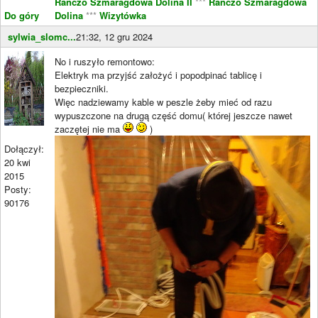
Ranczo Szmaragdowa Dolina II
***
Ranczo Szmaragdowa
Do góry
Dolina
***
Wizytówka
sylwia_slomc...
21:32, 12 gru 2024
No i ruszyło remontowo:
Elektryk ma przyjść założyć i popodpinać tablicę i
bezpieczniki.
Więc nadziewamy kable w peszle żeby mieć od razu
wypuszczone na drugą część domu( której jeszcze nawet
zaczętej nie ma
)
Dołączył:
20 kwi
2015
Posty:
90176