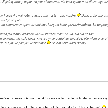
s. Z jednej strony super, że jest słonecznie, ale brak opadów od dłuższego 
edy kopczykować róże, zawsze mam z tym zagwozdkę
Dobrze, że uporała
nus 3,5 stopnia.
do posadzenia sporo czosnków i liczę na ładną przyszłą sobotę, bo po pracy
łaba jak diabli, ciśnienie 92/59, zawsze mam niskie, ale nie aż tak.
m aktywna, ale dziś jakby ktoś ze mnie powietrze wypuścił. Nie wiem o co ch
 dłuższym wspólnym weekendzie
No cóż taka kolej rzeczy.
ałam róż nawet nie wiem w jakim celu sie ten zabieg robi ale domyslam się 
ojego samopoczucia- Ty po prostu tęsknisz za dzieciem i tyle w temacie