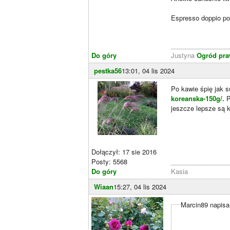
Espresso doppio po
________________
Do góry
Justyna
Ogród pr
pestka56
13:01, 04 lis 2024
Po kawie śpię jak s
koreanska-150g/.
P
jeszcze lepsze są k
Dołączył: 17 sie 2016
Posty: 5568
________________
Do góry
Kasia
Wiaan
15:27, 04 lis 2024
Marcin89 napisa