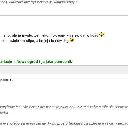
ogę wiedzieć jaki był powód wywalenia stipy?
 na to, ale ja myślę, że niekontrolowany wysiew dał w kość
albo uwielbiam stipę, albo jej nie nawidzę
____
riacje
+
Nowy ogród i ja jako pomocnik
pisał(a)
pczykowałam róż nawet nie wiem w jakim celu sie ten zabieg robi ale domysla
chyba
nie twojego samopoczucia- Ty po prostu tęsknisz za dzieciem i tyle w tema