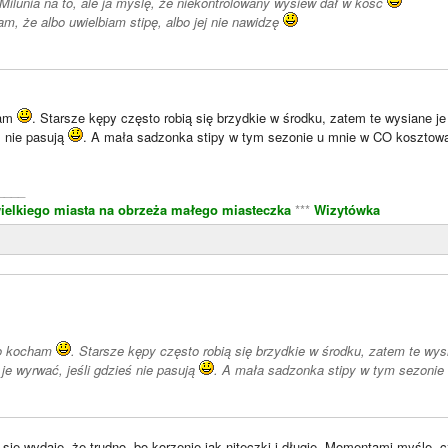
Milunia na to, ale ja myślę, że niekontrolowany wysiew dał w kość
am, że albo uwielbiam stipę, albo jej nie nawidzę
ham
. Starsze kępy często robią się brzydkie w środku, zatem te wysiane j
ś nie pasują
. A mała sadzonka stipy w tym sezonie u mnie w CO kosztowa
____
ielkiego miasta na obrzeża małego miasteczka
***
Wizytówka
)
ko kocham
. Starsze kępy często robią się brzydkie w środku, zatem te wys
je wyrwać, jeśli gdzieś nie pasują
. A mała sadzonka stipy w tym sezonie
ię wydaje, że trudno, bo korzenie jak niteczki i długie. Momentami myślę, 