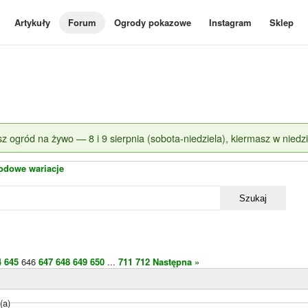
Artykuły
Forum
Ogrody pokazowe
Instagram
Sklep
z ogród na żywo — 8 i 9 sierpnia (sobota-niedziela), kiermasz w niedzi
odowe wariacje
Szukaj
4
645
646
647
648
649
650
...
711
712
Następna »
(a)