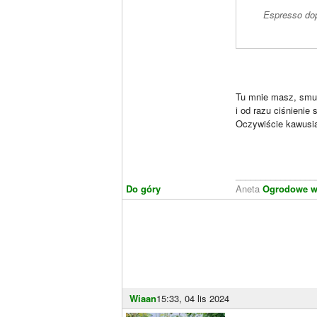
Espresso dop
Tu mnie masz, smuc
i od razu ciśnienie
Oczywiście kawusi
________________
Do góry
Aneta
Ogrodowe wa
Wiaan
15:33, 04 lis 2024