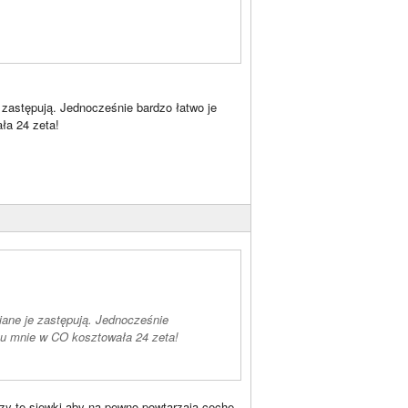
e zastępują. Jednocześnie bardzo łatwo je
ła 24 zeta!
iane je zastępują. Jednocześnie
 u mnie w CO kosztowała 24 zeta!
czy te siewki aby na pewno powtarzają cechę