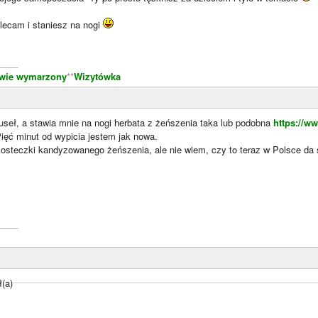
lecam i staniesz na nogi
____
awie wymarzony
**
Wizytówka
useł, a stawia mnie na nogi herbata z żeńszenia taka lub podobna
https://w
ięć minut od wypicia jestem jak nowa.
osteczki kandyzowanego żeńszenia, ale nie wiem, czy to teraz w Polsce da s
____
ł(a)