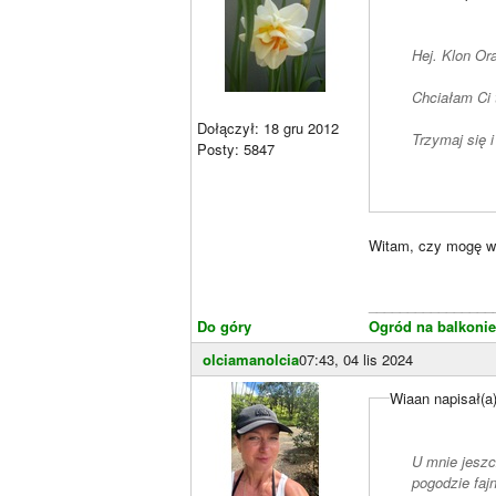
Hej. Klon Ora
Dołączył: 18 gru 2012
Trzymaj się i
Posty: 5847
Witam, czy mogę wi
________________
Do góry
Ogród na balkoni
olciamanolcia
07:43, 04 lis 2024
Wiaan napisał(a
U mnie jeszc
pogodzie faj