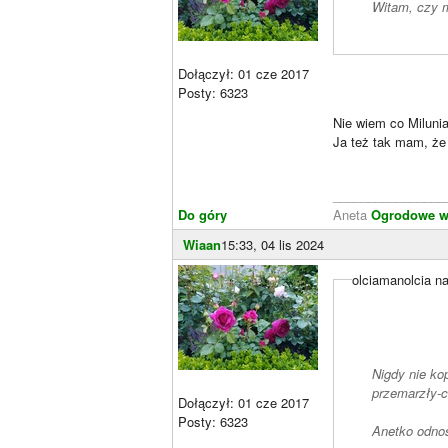
Witam, czy m
Dołączył: 01 cze 2017
Posty: 6323
Nie wiem co Milunia
Ja też tak mam, że 
________________
Do góry
Aneta
Ogrodowe wa
Wiaan
15:33, 04 lis 2024
olciamanolcia na
Nigdy nie ko
przemarzły-
Dołączył: 01 cze 2017
Posty: 6323
Anetko odnoś