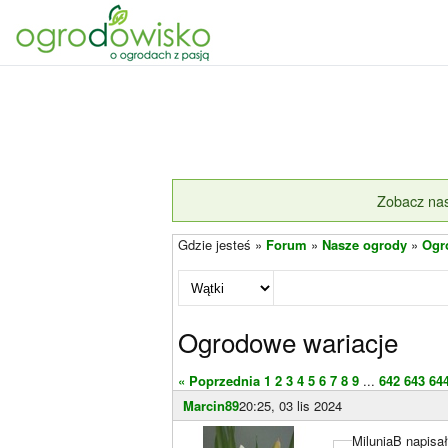
Zobacz nas
Gdzie jesteś »
Forum
»
Nasze ogrody
»
Ogr
Ogrodowe wariacje
« Poprzednia
1
2
3
4
5
6
7
8
9
...
642
643
64
Marcin89
20:25, 03 lis 2024
MiluniaB napisał