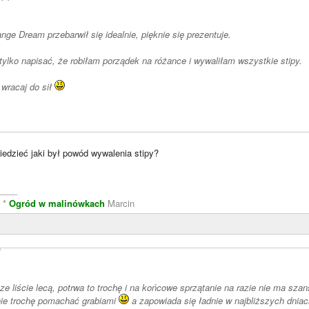
nge Dream przebarwił się idealnie, pięknie się prezentuje.
Chciałam Ci tylko napisać, że robiłam porządek na różance i wywaliłam wszystkie stipy.
 wracaj do sił
edzieć jaki był powód wywalenia stipy?
____
e
*
Ogród w malinówkach
Marcin
)
ze liście lecą, potrwa to trochę i na końcowe sprzątanie na razie nie ma sza
nie trochę pomachać grabiami
a zapowiada się ładnie w najbliższych dnia