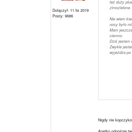
też duży plu
zimozielone.
Dołączył: 11 lis 2019
Posty: 9686
Nie wiem ki
nocy było mi
Mam jeszcze 
ciemno.
Dziś jestem s
Zwykle jeste
wyjeżdża po
Nigdy nie kopczykow
Anetko odnośnie tw