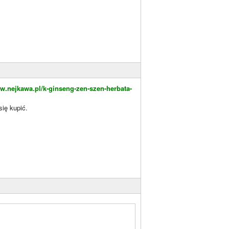
ww.nejkawa.pl/k-ginseng-zen-szen-herbata-
ię kupić.