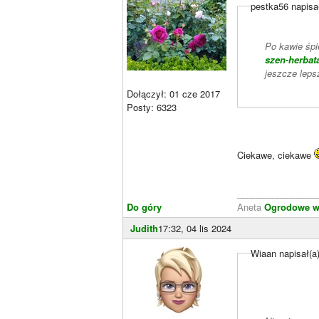
pestka56 napisa
Po kawie śpi
szen-herbat
jeszcze leps
Dołączył: 01 cze 2017
Posty: 6323
Ciekawe, ciekawe
________________
Do góry
Aneta
Ogrodowe wa
Judith
17:32, 04 lis 2024
Wiaan napisał(a