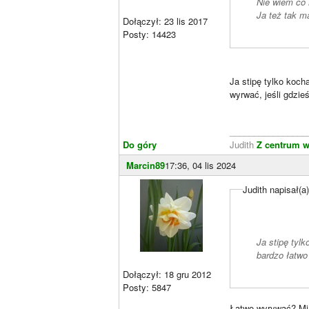
Nie wiem co 
Ja też tak m
Dołączył: 23 lis 2017
Posty: 14423
Ja stipę tylko koc
wyrwać, jeśli gdzie
________________
Do góry
Judith
Z centrum w
Marcin89
17:36, 04 lis 2024
Judith napisał(a
Ja stipę tyl
bardzo łatwo 
Dołączył: 18 gru 2012
Posty: 5847
Łatwo wyrywać? Mi s