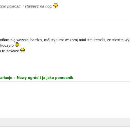
pio polecam i staniesz na nogi
iłam się wczoraj bardzo, mój syn też wczoraj miał smuteczki, że siostra wy
 skoczyło
a to zawsze
____
riacje
+
Nowy ogród i ja jako pomocnik