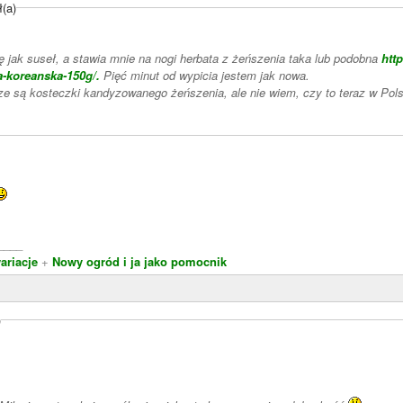
ł(a)
ę jak suseł, a stawia mnie na nogi herbata z żeńszenia taka lub podobna
htt
a-koreanska-150g/.
Pięć minut od wypicia jestem jak nowa.
ze są kosteczki kandyzowanego żeńszenia, ale nie wiem, czy to teraz w Pols
____
riacje
+
Nowy ogród i ja jako pomocnik
)