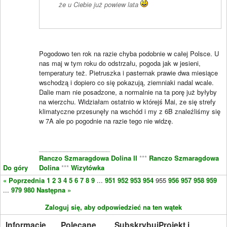
że u Ciebie już powiew lata
Pogodowo ten rok na razie chyba podobnie w całej Polsce. U
nas maj w tym roku do odstrzału, pogoda jak w jesieni,
temperatury też. Pietruszka i pasternak prawie dwa miesiące
wschodzą i dopiero co się pokazują, ziemniaki nadal wcale.
Dalie mam nie posadzone, a normalnie na ta porę już byłyby
na wierzchu. Widziałam ostatnio w którejś Mai, ze się strefy
klimatyczne przesunęły na wschód i my z 6B znaleźliśmy się
w 7A ale po pogodnie na razie tego nie widzę.
____________________
Ranczo Szmaragdowa Dolina II
***
Ranczo Szmaragdowa
Do góry
Dolina
***
Wizytówka
« Poprzednia
1
2
3
4
5
6
7
8
9
...
951
952
953
954
955
956
957
958
959
...
979
980
Następna »
Zaloguj się, aby odpowiedzieć na ten wątek
Informacje
Polecane
Subskrybuj
Projekt i