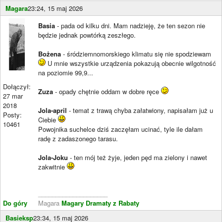
Magara
23:24, 15 maj 2026
Basia
- pada od kilku dni. Mam nadzieję, że ten sezon nie
będzie jednak powtórką zeszłego.
Bożena
- śródziemnomorskiego klimatu się nie spodziewam
U mnie wszystkie urządzenia pokazują obecnie wilgotność
na poziomie 99,9...
Dołączył:
Zuza
- opady chętnie oddam w dobre ręce
27 mar
2018
Jola-april
- temat z trawą chyba załatwiony, napisałam już u
Posty:
Ciebie
10461
Powojnika suchelce dziś zaczęłam ucinać, tyle ile dałam
radę z zadaszonego tarasu.
Jola-Joku
- ten mój też żyje, jeden pęd ma zielony i nawet
zakwitnie
____________________
Do góry
Magara
Magary Dramaty z Rabaty
Basieksp
23:34, 15 maj 2026