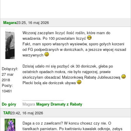
Magara
23:25, 16 maj 2026
Wczoraj zaczęłam liczyć ilość roślin, które mam do
wsadzenia. Po 100 przestałam liczyć
Fakt, mam sporo własnych wysiewów, sporo gołych korzeni
od FG podpedzanych w doniczkach, a jeszcze więcej rozsad
warzywnych
Dzisiaj udało mi się pozbyć ok 30 doniczek, gleba po
Dołączył:
ostatnich opadach mokra, nie było najgorzej, prawie
27 mar
skończyłam obsadzać Malzonkową Rabatę Jubileuszową
2018
Plecki bolą ale doniczek ubywa
Posty:
10461
____________________
Do góry
Magara
Magary Dramaty z Rabaty
TAR
23:42, 16 maj 2026
Daga a co z zawilcami? W koncu chcesz czy nie. O
tiarelkach pamietam. Po kwitnieniu kawalek odkroje, zebys