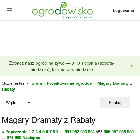
Logowanie
Zobacz nasz ogród na żywo — 8 i 9 sierpnia (sobota-
×
niedziela), kiermasz w niedzielę
Gdzie jesteś »
Forum
»
Projektowanie ogrodów
»
Magary Dramaty z
Rabaty
Szukaj
Magary Dramaty z Rabaty
« Poprzednia
1
2
3
4
5
6
7
8
9
...
951
952
953
954
955
956
957
958
959
...
979
980
Następna »