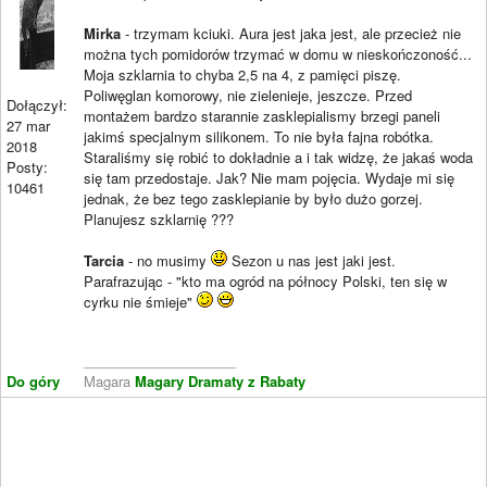
Mirka
- trzymam kciuki. Aura jest jaka jest, ale przecież nie
można tych pomidorów trzymać w domu w nieskończoność...
Moja szklarnia to chyba 2,5 na 4, z pamięci piszę.
Poliwęglan komorowy, nie zielenieje, jeszcze. Przed
Dołączył:
montażem bardzo starannie zasklepialismy brzegi paneli
27 mar
jakimś specjalnym silikonem. To nie była fajna robótka.
2018
Staraliśmy się robić to dokładnie a i tak widzę, że jakaś woda
Posty:
się tam przedostaje. Jak? Nie mam pojęcia. Wydaje mi się
10461
jednak, że bez tego zasklepianie by było dużo gorzej.
Planujesz szklarnię ???
Tarcia
- no musimy
Sezon u nas jest jaki jest.
Parafrazując - "kto ma ogród na północy Polski, ten się w
cyrku nie śmieje"
____________________
Do góry
Magara
Magary Dramaty z Rabaty