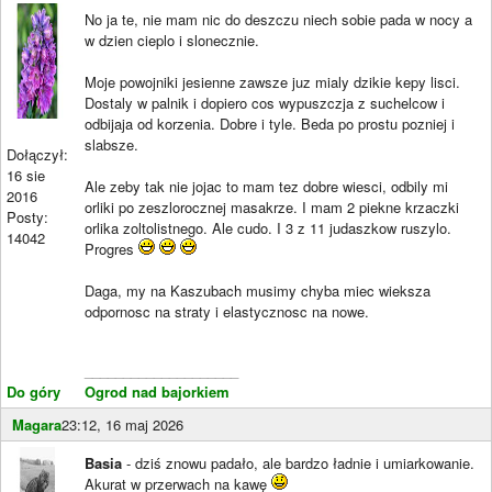
No ja te, nie mam nic do deszczu niech sobie pada w nocy a
w dzien cieplo i slonecznie.
Moje powojniki jesienne zawsze juz mialy dzikie kepy lisci.
Dostaly w palnik i dopiero cos wypuszczja z suchelcow i
odbijaja od korzenia. Dobre i tyle. Beda po prostu pozniej i
slabsze.
Dołączył:
16 sie
Ale zeby tak nie jojac to mam tez dobre wiesci, odbily mi
2016
orliki po zeszlorocznej masakrze. I mam 2 piekne krzaczki
Posty:
orlika zoltolistnego. Ale cudo. I 3 z 11 judaszkow ruszylo.
14042
Progres
Daga, my na Kaszubach musimy chyba miec wieksza
odpornosc na straty i elastycznosc na nowe.
____________________
Do góry
Ogrod nad bajorkiem
Magara
23:12, 16 maj 2026
Basia
- dziś znowu padało, ale bardzo ładnie i umiarkowanie.
Akurat w przerwach na kawę