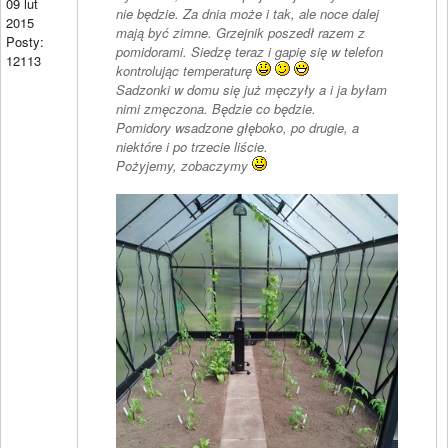
09 lut
nie będzie. Za dnia może i tak, ale noce dalej
2015
mają być zimne. Grzejnik poszedł razem z
Posty:
pomidorami. Siedzę teraz i gapię się w telefon
12113
kontrolując temperaturę
Sadzonki w domu się już męczyły a i ja byłam
nimi zmęczona. Będzie co będzie.
Pomidory wsadzone głęboko, po drugie, a
niektóre i po trzecie liście.
Pożyjemy, zobaczymy