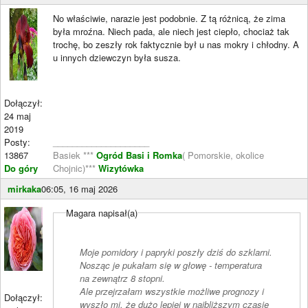
No właściwie, narazie jest podobnie. Z tą różnicą, że zima
była mroźna. Niech pada, ale niech jest ciepło, chociaż tak
trochę, bo zeszły rok faktycznie był u nas mokry i chłodny. A
u innych dziewczyn była susza.
Dołączył:
24 maj
2019
Posty:
____________________
13867
Basiek ***
Ogród Basi i Romka
( Pomorskie, okolice
Do góry
Chojnic)***
Wizytówka
mirkaka
06:05, 16 maj 2026
Magara napisał(a)
Moje pomidory i papryki poszły dziś do szklarni.
Nosząc je pukałam się w głowę - temperatura
na zewnątrz 8 stopni.
Ale przejrzałam wszystkie możliwe prognozy i
Dołączył:
wyszło mi, że dużo lepiej w najbliższym czasie