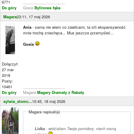
6771
____________________
Do góry
Gosia
Bylinowa łąka
Magara
23:11, 17 maj 2026
Ania
- sama nie wiem co zawilcami, ta ich ekspansywność
mnie trochę zniechęca... Mus jeszcze przemyśleć...
Gosia
Dołączył:
27 mar
2018
Posty:
10461
____________________
Do góry
Magara
Magary Dramaty z Rabaty
sylwia_slomc...
10:45, 18 maj 2026
Magara napisał(a)
Lidka
- widziałam Twoje pomidory, niech rosną