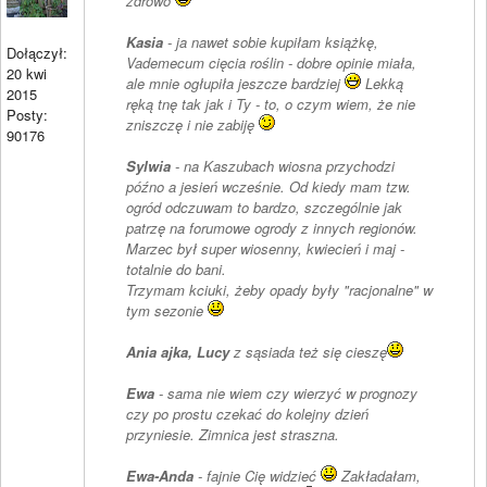
zdrowo
Kasia
- ja nawet sobie kupiłam książkę,
Dołączył:
Vademecum cięcia roślin - dobre opinie miała,
20 kwi
ale mnie ogłupiła jeszcze bardziej
Lekką
2015
ręką tnę tak jak i Ty - to, o czym wiem, że nie
Posty:
zniszczę i nie zabiję
90176
Sylwia
- na Kaszubach wiosna przychodzi
późno a jesień wcześnie. Od kiedy mam tzw.
ogród odczuwam to bardzo, szczególnie jak
patrzę na forumowe ogrody z innych regionów.
Marzec był super wiosenny, kwiecień i maj -
totalnie do bani.
Trzymam kciuki, żeby opady były "racjonalne" w
tym sezonie
Ania ajka, Lucy
z sąsiada też się cieszę
Ewa
- sama nie wiem czy wierzyć w prognozy
czy po prostu czekać do kolejny dzień
przyniesie. Zimnica jest straszna.
Ewa-Anda
- fajnie Cię widzieć
Zakładałam,