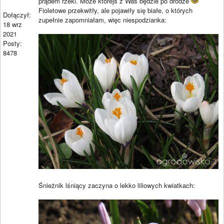
prądem rzeki. Może którejś z Was będzie po drodze
Fioletowe przekwitły, ale pojawiły się białe, o których
Dołączył:
zupełnie zapomniałam, więc niespodzianka:
18 wrz
2021
Posty:
8478
Śnieżnik lśniący zaczyna o lekko liliowych kwiatkach: