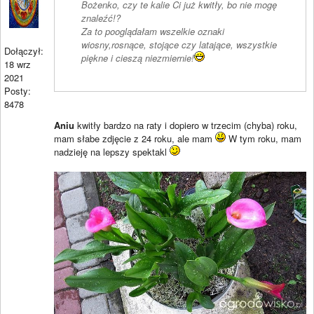
Bożenko, czy te kalie Ci już kwitły, bo nie mogę
znaleźć!?
Za to pooglądałam wszelkie oznaki
wiosny,rosnące, stojące czy latające, wszystkie
Dołączył:
piękne i cieszą niezmiernie!
18 wrz
2021
Posty:
8478
Aniu
kwitły bardzo na raty i dopiero w trzecim (chyba) roku,
mam słabe zdjęcie z 24 roku, ale mam
W tym roku, mam
nadzieję na lepszy spektakl