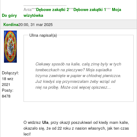
____________________
Ania***
Dębowe zakątki 2
***
Dębowe zakątki 1
***
Moja
Do góry
wizytówka
Kordina
20:00, 31 mar 2025
Ulina napisał(a)
Ciekawy sposób na kalie, całą zimę były w tych
torebeczkach na pieczywo? Moja sąsiadka
Dołączył:
trzyma zawinięte w papier w chłodnej piwniczce.
18 wrz
Już kiedyś się przymierzałam żeby wziąć od
2021
niej na próbę. Może coś więcej opiszesz...
Posty:
8478
O widzisz
Ula
, przy okazji poszukiwań od kiedy mam kalie,
okazało się, że od 22 roku z nasion własnych, jak ten czas
leci!