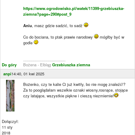
https://www.ogrodowisko.pl/watek/11399-grzebiuszka-
ziemna?page=290#post_9
Aniu
, masz gdzie sadzić, to sadź
Co do bociana, to ptak prawie narodowy
mógłby być w
godle
____________________
Do góry
Bożena - Elbląg
Grzebiuszka ziemna
anpi
14:40, 01 kwi 2025
Bożenko, czy te kalie Ci już kwitły, bo nie mogę znaleźć!?
Za to pooglądałam wszelkie oznaki wiosny,rosnące, stojące
czy latające, wszystkie piękne i cieszą niezmiernie!
Dołączył:
11 sty
2018