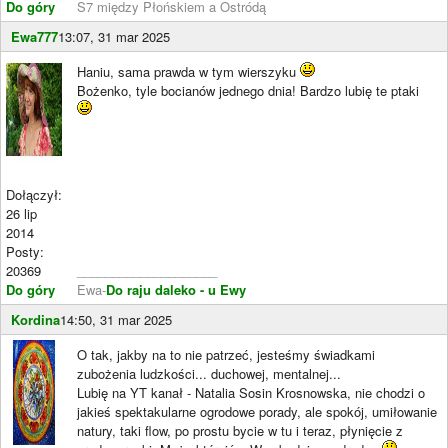
Do góry
S7 między Płońskiem a Ostródą
Ewa777
13:07, 31 mar 2025
Haniu, sama prawda w tym wierszyku
Bożenko, tyle bocianów jednego dnia! Bardzo lubię te ptaki
Dołączył:
26 lip
2014
Posty:
20369
____________________
Do góry
Ewa-
Do raju daleko - u Ewy
Kordina
14:50, 31 mar 2025
O tak, jakby na to nie patrzeć, jesteśmy świadkami
zubożenia ludzkości... duchowej, mentalnej...
Lubię na YT kanał - Natalia Sosin Krosnowska, nie chodzi o
jakieś spektakularne ogrodowe porady, ale spokój, umiłowanie
natury, taki flow, po prostu bycie w tu i teraz, płynięcie z