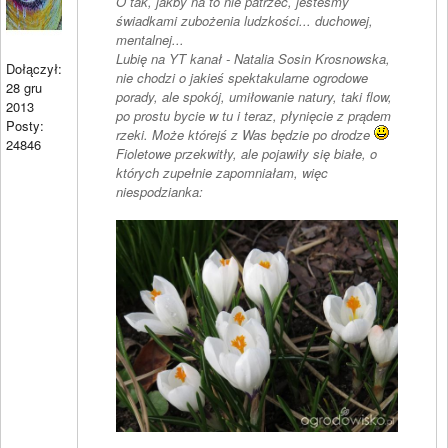
O tak, jakby na to nie patrzeć, jesteśmy
świadkami zubożenia ludzkości... duchowej,
mentalnej...
Lubię na YT kanał - Natalia Sosin Krosnowska,
Dołączył:
nie chodzi o jakieś spektakularne ogrodowe
28 gru
porady, ale spokój, umiłowanie natury, taki flow,
2013
po prostu bycie w tu i teraz, płynięcie z prądem
Posty:
rzeki. Może którejś z Was będzie po drodze
24846
Fioletowe przekwitły, ale pojawiły się białe, o
których zupełnie zapomniałam, więc
niespodzianka: