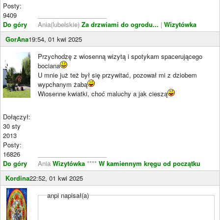
Posty:
9409
____________________
Do góry
Ania(lubelskie)
Za drzwiami do ogrodu...
|
Wizytówka
GorAna
19:54, 01 kwi 2025
Przychodzę z wiosenną wizytą i spotykam spacerującego
bociana
U mnie już też był się przywitać, pozował mi z dziobem
wypchanym żabą
Wiosenne kwiatki, choć maluchy a jak cieszą
Dołączył:
30 sty
2013
Posty:
16826
____________________
Do góry
Ania
Wizytówka
****
W kamiennym kręgu od początku
Kordina
22:52, 01 kwi 2025
anpi napisał(a)