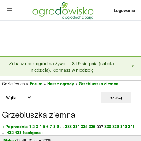
Logowanie
Zobacz nasz ogród na żywo — 8 i 9 sierpnia (sobota-
×
niedziela), kiermasz w niedzielę
Gdzie jesteś »
Forum
»
Nasze ogrody
»
Grzebiuszka ziemna
Szukaj
Grzebiuszka ziemna
« Poprzednia
1
2
3
4
5
6
7
8
9
...
333
334
335
336
337
338
339
340
341
...
432
433
Następna »
Makao
12:49, 31 mar 2025