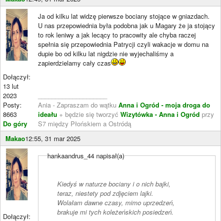
Ja od kilku lat widzę pierwsze bociany stojące w gniazdach.
U nas przepowiednia była podobna jak u Magary że ja stojący
to rok leniwy a jak lecący to pracowity ale chyba raczej
spełnia się przepowiednia Patrycji czyli wakacje w domu na
dupie bo od kilku lat nigdzie nie wyjechaliśmy a
zapierdzielamy cały czas
Dołączył:
13 lut
2023
____________________
Posty:
Ania - Zapraszam do wątku
Anna i Ogród - moja droga do
8663
ideału
+ będzie się tworzyć
Wizytówka - Anna i Ogród
przy
Do góry
S7 między Płońskiem a Ostródą
Makao
12:55, 31 mar 2025
hankaandrus_44 napisał(a)
Kiedyś w naturze bociany i o nich bajki,
teraz, niestety pod zdjęciem lajki.
Wolałam dawne czasy, mimo uprzedzeń,
brakuje mi tych koleżeńskich posiedzeń.
Dołączył: