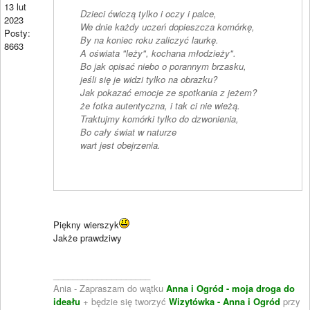
13 lut
Dzieci ćwiczą tylko i oczy i palce,
2023
We dnie każdy uczeń dopieszcza komórkę,
Posty:
By na koniec roku zaliczyć laurkę.
8663
A oświata "leży", kochana młodzieży".
Bo jak opisać niebo o porannym brzasku,
jeśli się je widzi tylko na obrazku?
Jak pokazać emocje ze spotkania z jeżem?
że fotka autentyczna, i tak ci nie wieżą.
Traktujmy komórki tylko do dzwonienia,
Bo cały świat w naturze
wart jest obejrzenia.
Piękny wierszyk
Jakże prawdziwy
____________________
Ania - Zapraszam do wątku
Anna i Ogród - moja droga do
ideału
+ będzie się tworzyć
Wizytówka - Anna i Ogród
przy