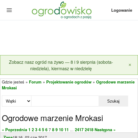
Logowanie
Zobacz nasz ogród na żywo — 8 i 9 sierpnia (sobota-
×
niedziela), kiermasz w niedzielę
Gdzie jesteś »
Forum
»
Projektowanie ogrodów
»
Ogrodowe marzenie
Mrokasi
Szukaj
Ogrodowe marzenie Mrokasi
« Poprzednia
1
2
3
4
5
6
7
8
9
10
11
...
2417
2418
Następna »
Zana
18:16, 02 cze 2017