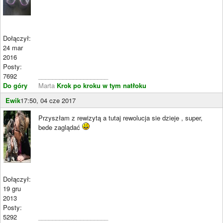
Dołączył:
24 mar
2016
Posty:
7692
____________________
Do góry
Marta
Krok po kroku w tym natłoku
Ewik
17:50, 04 cze 2017
Przyszłam z rewizytą a tutaj rewolucja sie dzieje , super,
bede zaglądać
Dołączył:
19 gru
2013
Posty:
5292
____________________