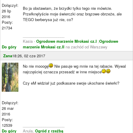
Dołączył:
Bo ja obstawiam, że brzydki tylko tego nie mówicie.
26 lip
Przełknęłyście moje świerczki oraz brązowe obrzeże, ale
2016
TEGO berberysa już nie, co?
Posty:
21734
____________________
Kasia -
Ogrodowe marzenie Mrokasi cz.I
;
Ogrodowe
Do góry
marzenie Mrokasi cz.II
na zachód od Warszawy
Zana
18:26, 02 cze 2017
No nie mooogę
Nie pasuje wg mnie na tej rabacie. Wywal
najczęściej oznacza przesadź w inne miejsce
Czy eM widział już podkasane swoje ukochane świerki?
Dołączył:
26 mar
2016
Posty:
12539
____________________
Do góry
Anula,
Ogród z rzeźbą