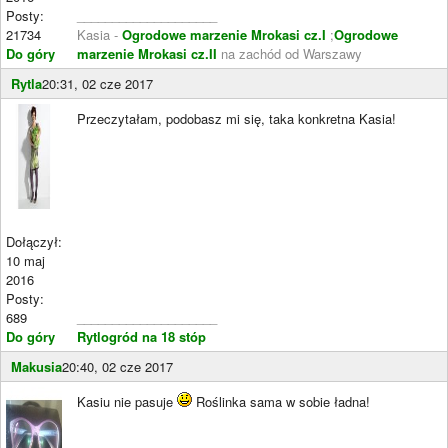
Posty:
____________________
21734
Kasia -
Ogrodowe marzenie Mrokasi cz.I
;
Ogrodowe
Do góry
marzenie Mrokasi cz.II
na zachód od Warszawy
Rytla
20:31, 02 cze 2017
Przeczytałam, podobasz mi się, taka konkretna Kasia!
Dołączył:
10 maj
2016
Posty:
689
____________________
Do góry
Rytlogród na 18 stóp
Makusia
20:40, 02 cze 2017
Kasiu nie pasuje
Roślinka sama w sobie ładna!