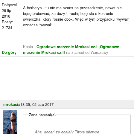
Dołączył:
A berberys - tu nie ma szans na przesadzenie, nawet nie
26 lip
będę próbować, za duży i trochę boję się o korzenie
2016
świerczka, który rośnie obok. Więc w tym przypadku "wywal"
Posty:
oznacza "wywal".
21734
____________________
Kasia -
Ogrodowe marzenie Mrokasi cz.I
;
Ogrodowe
Do góry
marzenie Mrokasi cz.II
na zachód od Warszawy
mrokasia
18:35, 02 cze 2017
Zana napisał(a)
Aha, doceń że ocalały Twoje jałowce