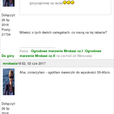
(przynajmniej na razie)
Dołączył:
26 lip
2016
Posty:
Mówisz o tych dwóch variegatach, co rosną na tej rabacie?
21734
____________________
Kasia -
Ogrodowe marzenie Mrokasi cz.I
;
Ogrodowe
Do góry
marzenie Mrokasi cz.II
na zachód od Warszawy
mrokasia
18:52, 02 cze 2017
Aha, zmierzyłam - ogoliłam świerczki do wysokości 55-60cm.
Dołączył:
26 lip
2016