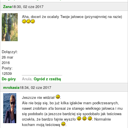
Zana
18:30, 02 cze 2017
Aha, doceń że ocalały Twoje jałowce (przynajmniej na razie)
Dołączył:
26 mar
2016
Posty:
12539
____________________
Do góry
Anula,
Ogród z rzeźbą
mrokasia
18:34, 02 cze 2017
Jeszcze nie widział
.
Ale nie boję się, bo już kilka iglaków mam podkrzesanych,
nawet zrobiłam a'la bonsai ze starego wielkiego jałowca i mu
się podobało (a jeszcze bardziej się spodobało jak teściowa
orzekła, że bardzo fajnie wyszło
. Normalnie
kocham moją teściową
.