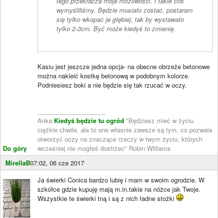
tego przekracza moje możliwości. I takie coś
wymyśliliśmy. Będzie musiało zostać, postaram
się tylko wkopać je głębiej, tak by wystawało
tylko 2-3cm. Być może kiedyś to zmienię.
Kasiu jest jeszcze jedna opcja- na obecne obrzeże betonowe
można nakleić kostkę betonową w podobnym kolorze.
Podniesiesz boki a nie będzie się tak rzucać w oczy.
____________________
Anka
Kiedyś będzie tu ogród
"Będziesz mieć w życiu
ciężkie chwile, ale to one własnie zawsze są tym, co pozwala
otworzyć oczy na znaczące rzeczy w twym życiu, których
Do góry
wcześniej nie mogłeś dostrzec" Robin Williams
MirellaB
07:02, 06 cze 2017
Ja świerki Conica bardzo lubię i mam w swoim ogrodzie. W
szkółce gdzie kupuję mają m.in.takie na nóżce jak Twoje.
Wszystkie te świerki tną i są z nich ładne stożki