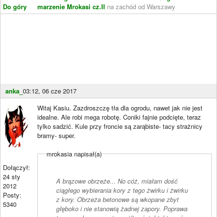
Do góry
marzenie Mrokasi cz.II
na zachód od Warszawy
anka_
03:12, 06 cze 2017
Witaj Kasiu. Zazdroszczę tła dla ogrodu, nawet jak nie jest
idealne. Ale robi mega robotę. Coniki fajnie podcięte, teraz
tylko sadzić. Kule przy froncie są zarąbiste- tacy strażnicy
bramy- super.
mrokasia napisał(a)
Dołączył:
24 sty
A brązowe obrzeże... No cóż, miałam dość
2012
ciągłego wybierania kory z tego żwirku i żwirku
Posty:
z kory. Obrzeża betonowe są wkopane zbyt
5340
głęboko i nie stanowią żadnej zapory. Poprawa