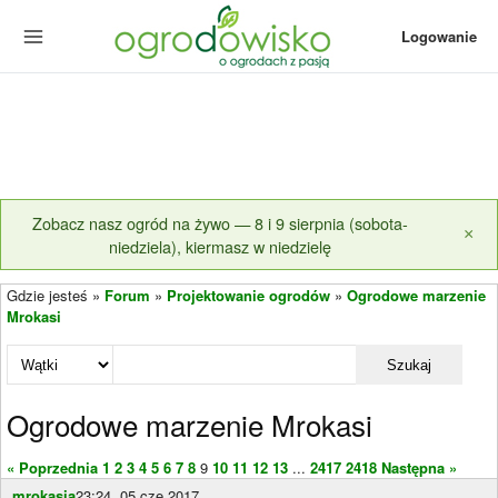
Logowanie
Zobacz nasz ogród na żywo — 8 i 9 sierpnia (sobota-
×
niedziela), kiermasz w niedzielę
Gdzie jesteś »
Forum
»
Projektowanie ogrodów
»
Ogrodowe marzenie
Mrokasi
Szukaj
Ogrodowe marzenie Mrokasi
« Poprzednia
1
2
3
4
5
6
7
8
9
10
11
12
13
...
2417
2418
Następna »
mrokasia
23:24, 05 cze 2017