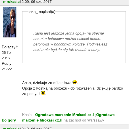
mrokasia
12:09, 06 cze 2017
anka_ napisał(a)
Kasiu jest jeszcze jedna opcja- na obecne
obrzeże betonowe można nakleić kostkę
betonową w podobnym kolorze. Podniesiesz
Dołączył:
boki a nie będzie się tak rzucać w oczy.
26 lip
2016
Posty:
21722
Anka, dziękuję za miłe słowa
.
Opcja z kostką na obrzeżu - do rozważenia, dziękuję bardzo
za pomysł
.
____________________
Kasia -
Ogrodowe marzenie Mrokasi cz.I
;
Ogrodowe
Do góry
marzenie Mrokasi cz.II
na zachód od Warszawy
mrokasia
12:13, 06 cze 2017