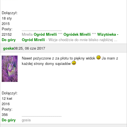
Dołączył:
18 sty
2015
Posty:
____________________
22152
Mirella
Ogród Mirelli
***
Ogródek Mirelli
***
Wizytówka -
Do góry
Ogród Mirelli
- Wizje chodźcie do mnie blisko najbliżej ...
goska
08:25, 06 cze 2017
Nawet pożyczone z za płotu to piękny widok
Ja mam z
każdej strony domy sąsiadów
Dołączył:
12 kwi
2016
Posty:
356
____________________
Do góry
gosia