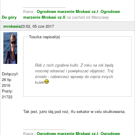
____________________
Kasia -
Ogrodowe marzenie Mrokasi cz.I
;
Ogrodowe
Do góry
marzenie Mrokasi cz.II
na zachód od Warszawy
mrokasia
23:52, 05 cze 2017
Toszka napisał(a)
Rób z nich zgrabne kulki. Z roku na rok będą
mocniej odrastać i powiększać objętość. Tnij
Dołączył:
śmiało - nabierzesz wprawy do cięcia innych
26 lip
kulek
2016
Posty:
21722
Tak jest, jutro idą pod noż, tfu sekator w celu skulkowania.
____________________
Kasia -
Ogrodowe marzenie Mrokasi cz.I
;
Ogrodowe