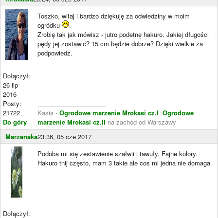
Toszko, witaj i bardzo dziękuję za odwiedziny w moim
ogródku
.
Zrobię tak jak mówisz - jutro podetnę hakuro. Jakiej długości
pędy jej zostawić? 15 cm będzie dobrze? Dzięki wielkie za
podpowiedź.
Dołączył:
26 lip
2016
Posty:
____________________
21722
Kasia -
Ogrodowe marzenie Mrokasi cz.I
;
Ogrodowe
Do góry
marzenie Mrokasi cz.II
na zachód od Warszawy
Marzenaka
23:36, 05 cze 2017
Podoba mi się zestawienie szałwii i tawuły. Fajne kolory.
Hakuro tnij często, mam 3 takie ale cos mi jedna nie domaga.
Dołączył: