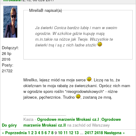
MirellaB napisał(a)
Ja świerki Conica bardzo lubię i mam w swoim
ogrodzie. W szkółce gdzie kupuję mają
m.in.takie na nóżce jak Twoje. Wszystkie te
świerki tną i są z nich ładne stożki
Dołączył:
26 lip
2016
Posty:
21722
Mirellko, lejesz miód na moje serce
. Liczę na to, że
okiełznam te moja rabatę ze świerczkami. Oprócz nich mam
w ogrodzie sporo roślin "nieogrodowiskowych" - różne
jałowce, pęcherznice. Trudno
, zostaną ze mną.
____________________
Kasia -
Ogrodowe marzenie Mrokasi cz.I
;
Ogrodowe
Do góry
marzenie Mrokasi cz.II
na zachód od Warszawy
« Poprzednia
1
2
3
4
5
6
7
8
9
10
11
12
13
...
2417
2418
Następna »