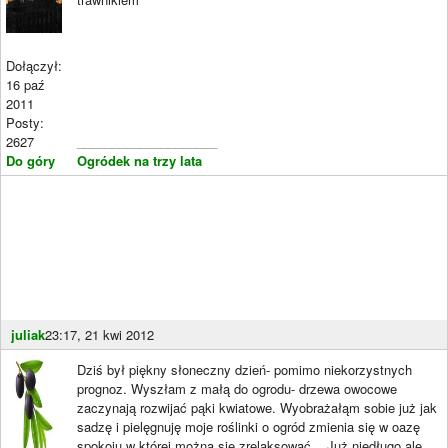
Dołączył:
16 paź
2011
Posty:
2627
____________________
Do góry
Ogródek na trzy lata
juliak
23:17, 21 kwi 2012
Dziś był piękny słoneczny dzień- pomimo niekorzystnych
prognoz. Wyszłam z małą do ogrodu- drzewa owocowe
zaczynają rozwijać pąki kwiatowe. Wyobrażałąm sobie już jak
sadzę i pielęgnuję moje roślinki o ogród zmienia się w oazę
spokoju w której można się zrelaksować... Już niedługo ale