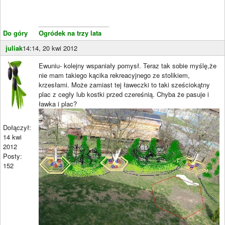
____________________
Do góry
Ogródek na trzy lata
juliak
14:14, 20 kwi 2012
Ewuniu- kolejny wspaniały pomysł. Teraz tak sobie myślę,że
nie mam takiego kącika rekreacyjnego ze stolikiem,
krzesłami. Może zamiast tej ławeczki to taki sześciokątny
plac z cegły lub kostki przed czereśnią. Chyba że pasuje i
ławka i plac?
Dołączył:
14 kwi
2012
Posty:
152