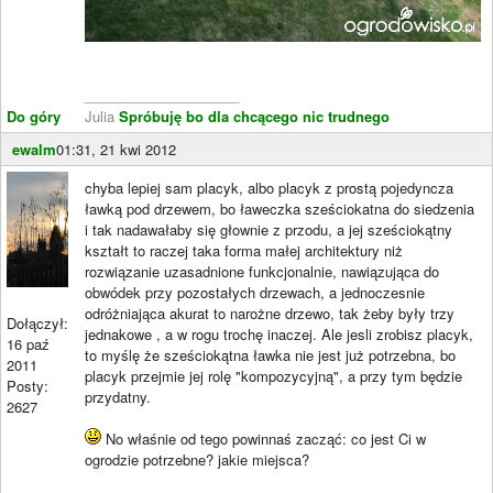
____________________
Do góry
Julia
Spróbuję bo dla chcącego nic trudnego
ewalm
01:31, 21 kwi 2012
chyba lepiej sam placyk, albo placyk z prostą pojedyncza
ławką pod drzewem, bo ławeczka sześciokatna do siedzenia
i tak nadawałaby się głownie z przodu, a jej sześciokątny
kształt to raczej taka forma małej architektury niż
rozwiązanie uzasadnione funkcjonalnie, nawiązująca do
obwódek przy pozostałych drzewach, a jednoczesnie
odróżniająca akurat to narożne drzewo, tak żeby były trzy
Dołączył:
jednakowe , a w rogu trochę inaczej. Ale jesli zrobisz placyk,
16 paź
to myślę że sześciokątna ławka nie jest już potrzebna, bo
2011
placyk przejmie jej rolę "kompozycyjną", a przy tym będzie
Posty:
przydatny.
2627
No właśnie od tego powinnaś zacząć: co jest Ci w
ogrodzie potrzebne? jakie miejsca?