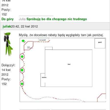
14 kwi
2012
Posty:
152
____________________
Do góry
Julia
Spróbuję bo dla chcącego nic trudnego
juliak
20:42, 22 kwi 2012
Myślę, że docelowo rabaty będą wyglądały tam jak poniżej.
Dołączył:
14 kwi
2012
Posty:
152