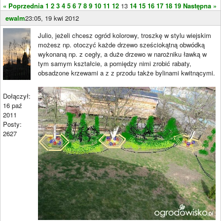
« Poprzednia
1
2
3
4
5
6
7
8
9
10
11
12
13
14
15
16
17
18
19
Następna »
ewalm
23:05, 19 kwi 2012
Julio, jeżeli chcesz ogród kolorowy, troszkę w stylu wiejskim
możesz np. otoczyć każde drzewo sześciokątną obwódką
wykonaną np. z cegły, a duże drzewo w narożniku ławką w
tym samym kształcie, a pomiędzy nimi zrobić rabaty,
obsadzone krzewami a z z przodu także bylinami kwitnącymi.
Dołączył:
16 paź
2011
Posty:
2627