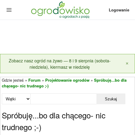
Logowanie
Zobacz nasz ogród na żywo — 8 i 9 sierpnia (sobota-
×
niedziela), kiermasz w niedzielę
Gdzie jesteś »
Forum
»
Projektowanie ogrodów
»
Spróbuję...bo dla
chącego- nic trudnego ;-)
Szukaj
Spróbuję...bo dla chącego- nic
trudnego ;-)