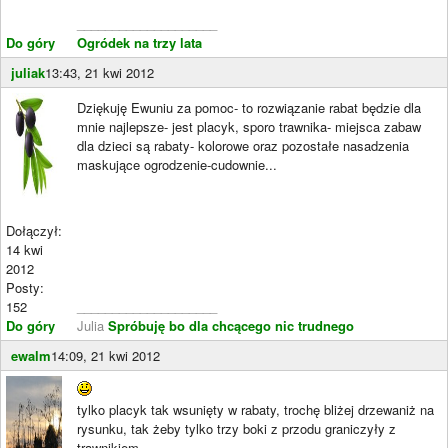
____________________
Do góry
Ogródek na trzy lata
juliak
13:43, 21 kwi 2012
Dziękuję Ewuniu za pomoc- to rozwiązanie rabat będzie dla
mnie najlepsze- jest placyk, sporo trawnika- miejsca zabaw
dla dzieci są rabaty- kolorowe oraz pozostałe nasadzenia
maskujące ogrodzenie-cudownie...
Dołączył:
14 kwi
2012
Posty:
152
____________________
Do góry
Julia
Spróbuję bo dla chcącego nic trudnego
ewalm
14:09, 21 kwi 2012
tylko placyk tak wsunięty w rabaty, trochę bliżej drzewaniż na
rysunku, tak żeby tylko trzy boki z przodu graniczyły z
trawnikiem