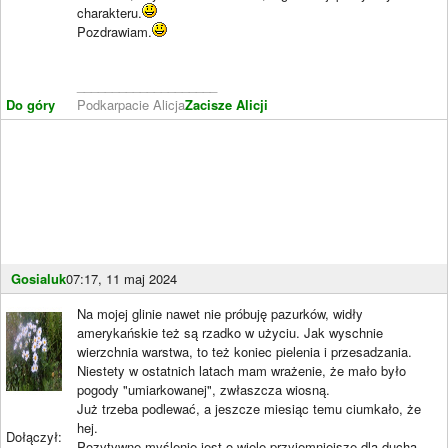
charakteru.
Pozdrawiam.
____________________
Do góry
Podkarpacie Alicja
Zacisze Alicji
Gosialuk
07:17, 11 maj 2024
Na mojej glinie nawet nie próbuję pazurków, widły
amerykańskie też są rzadko w użyciu. Jak wyschnie
wierzchnia warstwa, to też koniec pielenia i przesadzania.
Niestety w ostatnich latach mam wrażenie, że mało było
pogody "umiarkowanej", zwłaszcza wiosną.
Już trzeba podlewać, a jeszcze miesiąc temu ciumkało, że
hej.
Dołączył:
Pozytywne myślenie jest o wiele przyjemniejsze dla ducha.