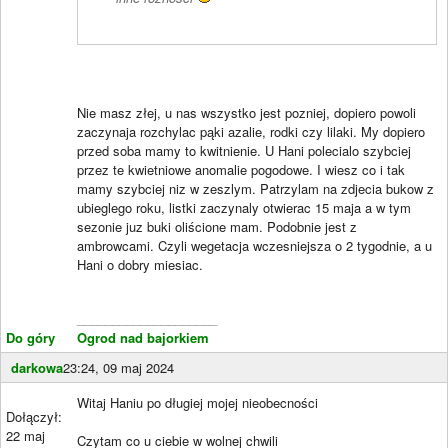
Nie masz złej, u nas wszystko jest pozniej, dopiero powoli
zaczynaja rozchylac pąki azalie, rodki czy lilaki. My dopiero
przed soba mamy to kwitnienie. U Hani polecialo szybciej
przez te kwietniowe anomalie pogodowe. I wiesz co i tak
mamy szybciej niz w zeszlym. Patrzylam na zdjecia bukow z
ubieglego roku, listki zaczynaly otwierac 15 maja a w tym
sezonie juz buki oliścione mam. Podobnie jest z
ambrowcami. Czyli wegetacja wczesniejsza o 2 tygodnie, a u
Hani o dobry miesiac.
____________________
Do góry
Ogrod nad bajorkiem
darkowa
23:24, 09 maj 2024
Witaj Haniu po długiej mojej nieobecności
Dołączył:
22 maj
Czytam co u ciebie w wolnej chwili