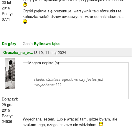
20 lut
2016
Ogród pięknie się prezentuje, warzywnik taki równiutki i te
Posty:
kółeczka wokół drzew owocowych - wzór do naśladowania.
6771
____________________
Do góry
Gosia
Bylinowa łąka
Gruszka_na_w...
18:19, 11 maj 2024
Magara napisał(a)
Haniu, działasz ogrodowo czy jesteś już
"wyjechana"???
Dołączył:
28 gru
2015
Posty:
Wyjechana jestem. Lubię wracać tam, gdzie byłam, ale
24536
szukam tego, czego jeszcze nie widziałam.