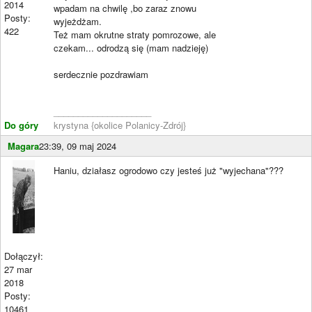
2014
wpadam na chwilę ,bo zaraz znowu
Posty:
wyjeżdżam.
422
Też mam okrutne straty pomrozowe, ale
czekam... odrodzą się (mam nadzieję)
serdecznie pozdrawiam
____________________
Do góry
krystyna {okolice Polanicy-Zdrój}
Magara
23:39, 09 maj 2024
Haniu, działasz ogrodowo czy jesteś już "wyjechana"???
Dołączył:
27 mar
2018
Posty:
10461
____________________