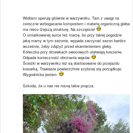
Widłami operuję głównie w warzywniku. Tam z uwagi na
coroczne wzbogacanie kompostem i materią organiczną gleba
ma nieco lżejszą strukturę. Na szczęście!
O umiarkowanej aurze też marzę, bo przy takiej pogodzie
jaką mamy w tym sezonie, wypada zaczynać sezon bardzo
wcześnie, żeby zdążyć przed skamienieniem gleby.
Kółeczka przy drzewkach owocowych ułatwiają koszenie.
Odpada konieczność obcinania wąsów.
Ścieżki w warzywniku też są dostosowane do przejazdu
kosiarką. Trawiaste powierzchnie szybciej się porządkuje.
Wygodnicka jestem.
Szkoda, że u nas nie rosną takie pnącza.