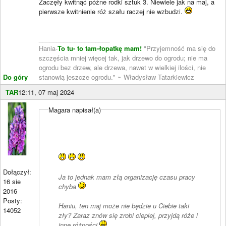
Zaczęły kwitnąć późne rodki sztuk 3. Niewiele jak na maj, a
pierwsze kwitnienie róż szału raczej nie wzbudzi.
____________________
Hania-
To tu- to tam-łopatkę mam!
"Przyjemność ma się do
szczęścia mniej więcej tak, jak drzewo do ogrodu; nie ma
ogrodu bez drzew, ale drzewa, nawet w wielkiej ilości, nie
Do góry
stanowią jeszcze ogrodu." ~ Władysław Tatarkiewicz
TAR
12:11, 07 maj 2024
Magara napisał(a)
Dołączył:
Ja to jednak mam złą organizację czasu pracy
16 sie
chyba
2016
Posty:
Haniu, ten maj może nie będzie u Ciebie taki
14052
zły? Zaraz znów się zrobi cieplej, przyjdą róże i
inne różności