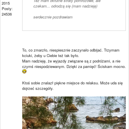
Też mam okrutne straty pomrozowe, ale
2015
czekam... odrodzą się (mam nadzieję)
Posty:
24536
serdecznie pozdrawiam
To, co zmarzło, niespiesznie zaczynało odbijać. Trzymam
kciuki, żeby u Ciebie też tak było.
Mam nadzieję, że wyjazdy związane są z podróżami, a nie
czymś niespodziewanym. Dzięki za pamięć! Ściskam mocno.
Ktoś sobie znalazł piękne miejsce do relaksu. Może uda się
dojrzeć szczegóły.