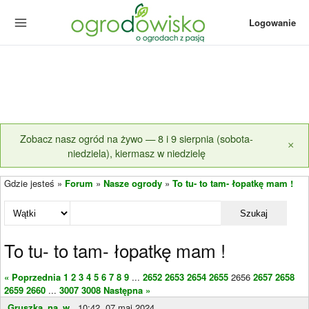
Logowanie
Zobacz nasz ogród na żywo — 8 i 9 sierpnia (sobota-
×
niedziela), kiermasz w niedzielę
Gdzie jesteś »
Forum
»
Nasze ogrody
»
To tu- to tam- łopatkę mam !
Szukaj
To tu- to tam- łopatkę mam !
« Poprzednia
1
2
3
4
5
6
7
8
9
...
2652
2653
2654
2655
2656
2657
2658
2659
2660
...
3007
3008
Następna »
Gruszka_na_w...
10:42, 07 maj 2024