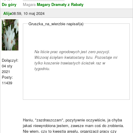
Do góry
Magara
Magary Dramaty z Rabaty
Alija
08:59, 10 maj 2024
Gruszka_na_wierzbie napisał(a)
Na liście prac ogrodowych jest zero pozycji.
Wczoraj ścięłam kwiatostany bzu. Pozostaje mi
Dołączył:
tylko koszenie trawiastych ścieżek raz w
04 sty
tygodniu.
2021
Posty:
11439
Haniu, "zazdraszczam", pozytywnie oczywiście, ja chyba
jakaś niewyrobiona jestem, zawsze mam coś do zrobienia.
Nie wiem, czy to kwestia areału, organizacji pracy czy