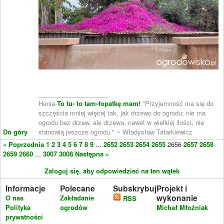
____________________
Hania-
To tu- to tam-łopatkę mam!
"Przyjemność ma się do
szczęścia mniej więcej tak, jak drzewo do ogrodu; nie ma
ogrodu bez drzew, ale drzewa, nawet w wielkiej ilości, nie
Do góry
stanowią jeszcze ogrodu." ~ Władysław Tatarkiewicz
« Poprzednia
1
2
3
4
5
6
7
8
9
...
2652
2653
2654
2655
2656
2657
2658
2659
2660
...
3007
3008
Następna »
Zaloguj się, aby odpowiedzieć na ten wątek
Informacje
Polecane
Subskrybuj
Projekt i
wykonanie
O nas
Zakładanie
RSS
Polityka
ogrodów
Michał Młoźniak
prywatności