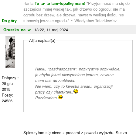
Hania-
To tu- to tam-łopatkę mam!
"Przyjemność ma się do
szczęścia mniej więcej tak, jak drzewo do ogrodu; nie ma
ogrodu bez drzew, ale drzewa, nawet w wielkiej ilości, nie
Do góry
stanowią jeszcze ogrodu." ~ Władysław Tatarkiewicz
Gruszka_na_w...
18:22, 11 maj 2024
Alija napisał(a)
Haniu, "zazdraszczam", pozytywnie oczywiście,
ja chyba jakaś niewyrobiona jestem, zawsze
Dołączył:
mam coś do zrobienia.
28 gru
Nie wiem, czy to kwestia areału, organizacji
2015
pracy czy charakteru.
Posty:
Pozdrawiam.
24536
Spieszyłam się nieco z pracami z powodu wyjazdu. Susza