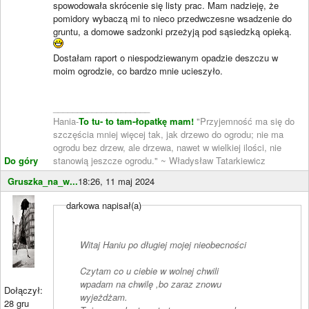
spowodowała skrócenie się listy prac. Mam nadzieję, że
pomidory wybaczą mi to nieco przedwczesne wsadzenie do
gruntu, a domowe sadzonki przeżyją pod sąsiedzką opieką.
Dostałam raport o niespodziewanym opadzie deszczu w
moim ogrodzie, co bardzo mnie ucieszyło.
____________________
Hania-
To tu- to tam-łopatkę mam!
"Przyjemność ma się do
szczęścia mniej więcej tak, jak drzewo do ogrodu; nie ma
ogrodu bez drzew, ale drzewa, nawet w wielkiej ilości, nie
Do góry
stanowią jeszcze ogrodu." ~ Władysław Tatarkiewicz
Gruszka_na_w...
18:26, 11 maj 2024
darkowa napisał(a)
Witaj Haniu po długiej mojej nieobecności
Czytam co u ciebie w wolnej chwili
wpadam na chwilę ,bo zaraz znowu
Dołączył:
wyjeżdżam.
28 gru