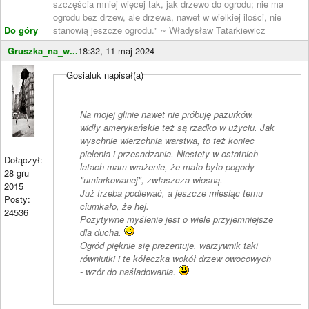
szczęścia mniej więcej tak, jak drzewo do ogrodu; nie ma
ogrodu bez drzew, ale drzewa, nawet w wielkiej ilości, nie
Do góry
stanowią jeszcze ogrodu." ~ Władysław Tatarkiewicz
Gruszka_na_w...
18:32, 11 maj 2024
Gosialuk napisał(a)
Na mojej glinie nawet nie próbuję pazurków,
widły amerykańskie też są rzadko w użyciu. Jak
wyschnie wierzchnia warstwa, to też koniec
pielenia i przesadzania. Niestety w ostatnich
Dołączył:
latach mam wrażenie, że mało było pogody
28 gru
"umiarkowanej", zwłaszcza wiosną.
2015
Już trzeba podlewać, a jeszcze miesiąc temu
Posty:
ciumkało, że hej.
24536
Pozytywne myślenie jest o wiele przyjemniejsze
dla ducha.
Ogród pięknie się prezentuje, warzywnik taki
równiutki i te kółeczka wokół drzew owocowych
- wzór do naśladowania.