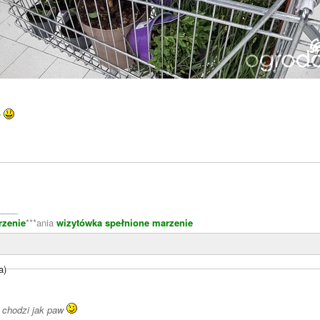
y
____
rzenie
***ania
wizytówka spełnione marzenie
a)
 chodzi jak paw