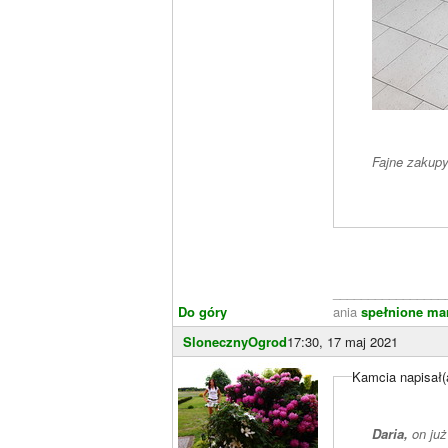
Fajne zakup
________________
Do góry
ania
spełnione ma
SlonecznyOgrod
17:30, 17 maj 2021
Kamcia napisał(
Daria,
on już