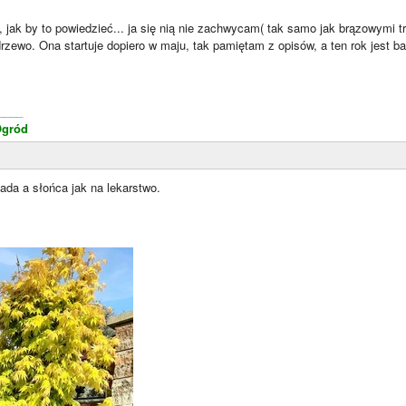
 jak by to powiedzieć... ja się nią nie zachwycam( tak samo jak brązowymi tr
zewo. Ona startuje dopiero w maju, tak pamiętam z opisów, a ten rok jest b
____
Ogród
ada a słońca jak na lekarstwo.