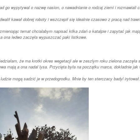
ad go wypytywal o nazwę nasion, o nawadnianie o rodzaj ziemi i rozmawiali 
odwalił kawał dobrej roboty i wszczepił się idealnie czasowo z pracą nad tra
ieniając temat chcialabym napisać kilka zdań o katalpie i zapytać jak maj
a ona ledwo zaczęła wypuszczać paki listkowe.
iedziałam, że ma krotki okres wegetacji ale w zeszlym roku zielona zaczęła si
teraz już połowa ma
 ludzie mogą sadzić je w przedogrodku. Mnie by ten sterczacy badyl irytował.