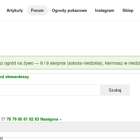
Artykuły
Forum
Ogrody pokazowe
Instagram
Sklep
z ogród na żywo — 8 i 9 sierpnia (sobota-niedziela), kiermasz w niedzi
od stewardessy
Szukaj
77
78
79
80
81
82
83
Następna »
a)