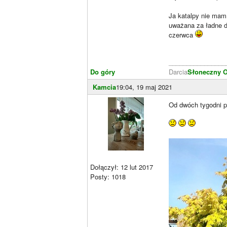
Ja katalpy nie mam,
uważana za ładne dr
czerwca
________________
Do góry
Darcia
Słoneczny 
Kamcia
19:04, 19 maj 2021
Od dwóch tygodni p
Dołączył: 12 lut 2017
Posty: 1018