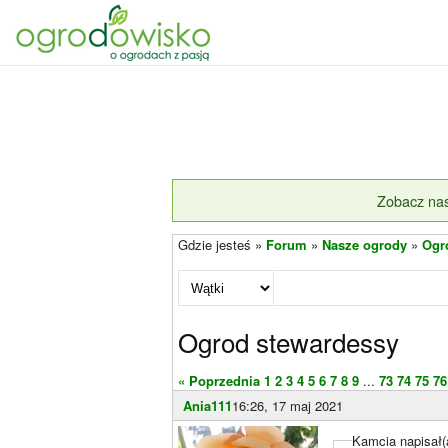
Zobacz nas
Gdzie jesteś »
Forum
»
Nasze ogrody
»
Ogr
Ogrod stewardessy
« Poprzednia
1
2
3
4
5
6
7
8
9
...
73
74
75
76
Ania111
16:26, 17 maj 2021
Kamcia napisał(