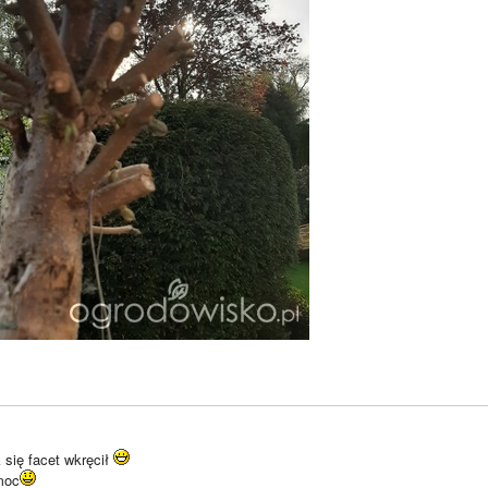
 się facet wkręcił
moc