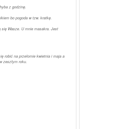
chyba z godzinę.
wnikiem bo pogoda w tzw. kratkę.
ą się Wasze. U mnie masakra. Jest
ę robić na przełomie kwietnia i maja a
ją a ona nadal lysa. Przycięta była na początku marca, dokładnie jak w zeszłym roku.