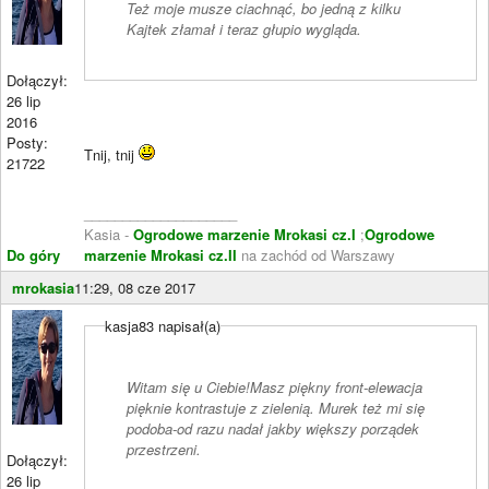
Też moje musze ciachnąć, bo jedną z kilku
Kajtek złamał i teraz głupio wygląda.
Dołączył:
26 lip
2016
Posty:
Tnij, tnij
21722
____________________
Kasia -
Ogrodowe marzenie Mrokasi cz.I
;
Ogrodowe
Do góry
marzenie Mrokasi cz.II
na zachód od Warszawy
mrokasia
11:29, 08 cze 2017
kasja83 napisał(a)
Witam się u Ciebie!Masz piękny front-elewacja
pięknie kontrastuje z zielenią. Murek też mi się
podoba-od razu nadał jakby większy porządek
przestrzeni.
Dołączył:
26 lip