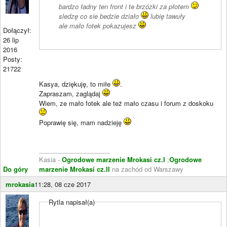
bardzo ładny ten front i te brzózki za płotem
sledzę co sie bedzie działo
lubię tawuły
ale mało fotek pokazujesz
Dołączył:
26 lip
2016
Posty:
21722
Kasya, dziękuję, to miłe
.
Zapraszam, zaglądaj
Wiem, ze mało fotek ale też mało czasu i forum z doskoku
Poprawię się, mam nadzieję
____________________
Kasia -
Ogrodowe marzenie Mrokasi cz.I
;
Ogrodowe
Do góry
marzenie Mrokasi cz.II
na zachód od Warszawy
mrokasia
11:28, 08 cze 2017
Rytla napisał(a)