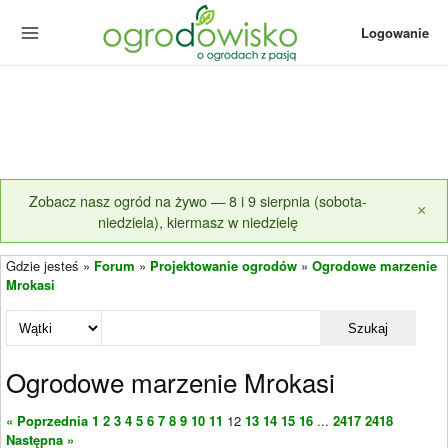
Logowanie
Zobacz nasz ogród na żywo — 8 i 9 sierpnia (sobota-
×
niedziela), kiermasz w niedzielę
Gdzie jesteś »
Forum
»
Projektowanie ogrodów
»
Ogrodowe marzenie
Mrokasi
Szukaj
Ogrodowe marzenie Mrokasi
« Poprzednia
1
2
3
4
5
6
7
8
9
10
11
12
13
14
15
16
...
2417
2418
Następna »