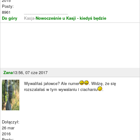
2015
Posty:
8961
____________________
Do góry
Kasja-
Nowocześnie u Kasji - kiedyś będzie
Zana
13:56, 07 cze 2017
Wywaliłaś jałowce? Ale numer
. Widzę, że się
rozszalałaś w tym wywalaniu i ciachaniu
.
Dołączył:
26 mar
2016
Posty: