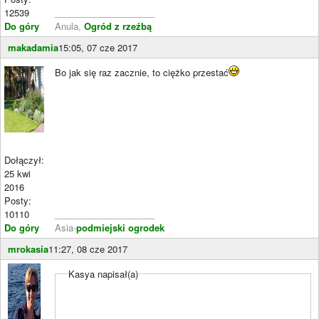
12539
____________________
Do góry
Anula,
Ogród z rzeźbą
makadamia
15:05, 07 cze 2017
Bo jak się raz zacznie, to ciężko przestać
Dołączył:
25 kwi
2016
Posty:
10110
____________________
Do góry
Asia-
podmiejski ogrodek
mrokasia
11:27, 08 cze 2017
Kasya napisał(a)