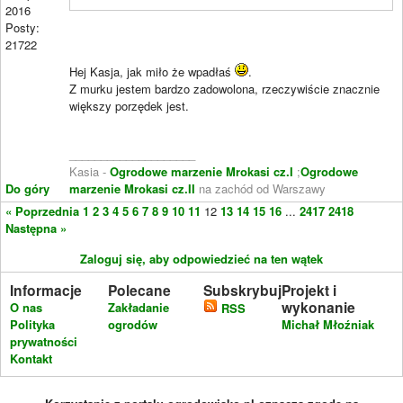
2016
Posty:
21722
Hej Kasja, jak miło że wpadłaś
.
Z murku jestem bardzo zadowolona, rzeczywiście znacznie
większy porzędek jest.
____________________
Kasia -
Ogrodowe marzenie Mrokasi cz.I
;
Ogrodowe
Do góry
marzenie Mrokasi cz.II
na zachód od Warszawy
« Poprzednia
1
2
3
4
5
6
7
8
9
10
11
12
13
14
15
16
...
2417
2418
Następna »
Zaloguj się, aby odpowiedzieć na ten wątek
Informacje
Polecane
Subskrybuj
Projekt i
wykonanie
O nas
Zakładanie
RSS
Polityka
ogrodów
Michał Młoźniak
prywatności
Kontakt