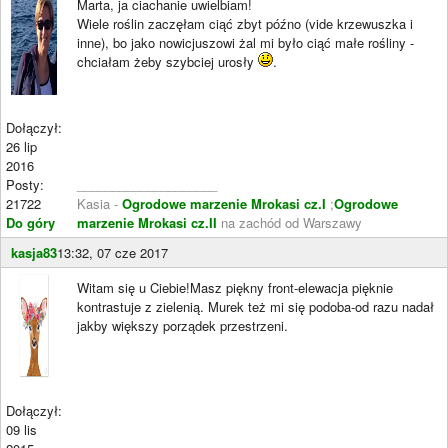
Marta, ja ciachanie uwielbiam!
Wiele roślin zaczęłam ciąć zbyt późno (vide krzewuszka i
inne), bo jako nowicjuszowi żal mi było ciąć małe rośliny -
chciałam żeby szybciej urosły
.
Dołączył:
26 lip
2016
Posty:
____________________
21722
Kasia -
Ogrodowe marzenie Mrokasi cz.I
;
Ogrodowe
Do góry
marzenie Mrokasi cz.II
na zachód od Warszawy
kasja83
13:32, 07 cze 2017
Witam się u Ciebie!Masz piękny front-elewacja pięknie
kontrastuje z zielenią. Murek też mi się podoba-od razu nadał
jakby większy porządek przestrzeni.
Dołączył:
09 lis