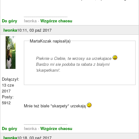
____________________
Do góry
Iwonka -
Wzgórze chaosu
Iwonka
10:11, 03 paź 2017
MartaKozak napisał(a)
Pieknie u Ciebie, te wrzosy sa urzekajace
Bardzo mi sie podoba ta rabata z bialymi
'skarpetkami'.
Dołączył:
13 cze
2017
Posty:
5912
Mnie też białe "skarpety" urzekają
____________________
Do góry
Iwonka -
Wzgórze chaosu
Iwonka
10:18, 03 paź 2017