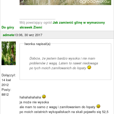
____________________
Mój powstający ogród
Jak zamienić glinę w wymarzony
Do góry
skrawek Ziemi
admete
13:06, 30 wrz 2017
Iwonka napisał(a)
Dobrze, że jestem bardzo wysoka i nie mam
problemów z wagą. Latem to nawet niedowaga
po tych moich zamiłowanich do łopaty
Dołączył:
14 kwi
2012
Posty:
8812
hahahahahaha
ja może nie wysoka
ale mam to samo z wagą i zamiłowaniem do łopaty
po moich ostatnich wykopaliskach na skali pojawiło się 52,5