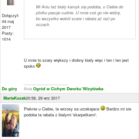
Mi Aniu też biały kamyk się podoba, u Ciebie do
płotku pasuje cudnie. U mnie coś go nie widzę,
Dołączył:
bo wszystko wokół szare i rabata aż razi po
04 maj
oczach.
2017
Posty:
1014
U mnie to szary większy i drobny biały więc i ten i ten jest
spoko
____________________
Do góry
Ania
Ogród w Cichym Dworku
*
Wizytówka
MartaKozak
20:58, 29 wrz 2017
Pieknie u Ciebie, te wrzosy sa urzekajace
Bardzo mi sie
podoba ta rabata z bialymi 'skarpetkami'.