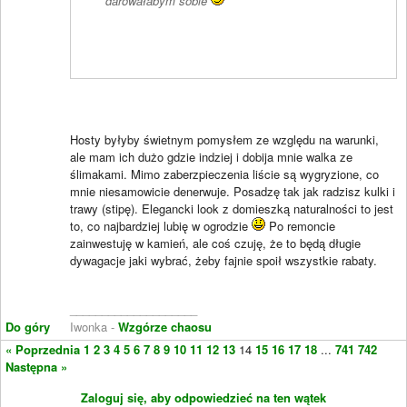
darowałabym sobie
Hosty byłyby świetnym pomysłem ze względu na warunki,
ale mam ich dużo gdzie indziej i dobija mnie walka ze
ślimakami. Mimo zaberzpieczenia liście są wygryzione, co
mnie niesamowicie denerwuje. Posadzę tak jak radzisz kulki i
trawy (stipę). Elegancki look z domieszką naturalności to jest
to, co najbardziej lubię w ogrodzie
Po remoncie
zainwestuję w kamień, ale coś czuję, że to będą długie
dywagacje jaki wybrać, żeby fajnie spoił wszystkie rabaty.
____________________
Do góry
Iwonka -
Wzgórze chaosu
« Poprzednia
1
2
3
4
5
6
7
8
9
10
11
12
13
14
15
16
17
18
...
741
742
Następna »
Zaloguj się, aby odpowiedzieć na ten wątek