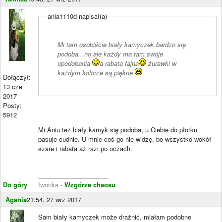
ania1110d napisał(a)
Mi tam osobiście biały kamyczek bardzo się
podoba...no ale każdy ma tam swoje
upodobania
a rabata fajna
żurawki w
każdym kolorze są piękne
Dołączył:
13 cze
2017
Posty:
5912
Mi Aniu też biały kamyk się podoba, u Ciebie do płotku
pasuje cudnie. U mnie coś go nie widzę, bo wszystko wokół
szare i rabata aż razi po oczach.
____________________
Do góry
Iwonka -
Wzgórze chaosu
Agania
21:54, 27 wrz 2017
Sam biały kamyczek może drażnić, miałam podobne