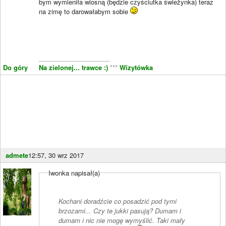
bym wymieniła wiosną (będzie czyściutka świeżynka) teraz
na zimę to darowałabym sobie
____________________
Do góry
Na zielonej... trawce :)
***
Wizytówka
admete
12:57, 30 wrz 2017
Iwonka napisał(a)
Kochani doradźcie co posadzić pod tymi
brzozami... Czy te jukki pasują? Dumam i
dumam i nic nie mogę wymyślić. Taki mały