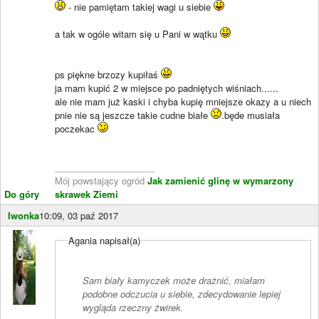
- nie pamiętam takiej wagi u siebie
a tak w ogóle witam się u Pani w wątku
ps piękne brzozy kupiłaś
ja mam kupić 2 w miejsce po padniętych wiśniach......
ale nie mam już kaski i chyba kupię mniejsze okazy a u niech
pnie nie są jeszcze takie cudne białe
.będe musiała
poczekac
____________________
Mój powstający ogród
Jak zamienić glinę w wymarzony
Do góry
skrawek Ziemi
Iwonka
10:09, 03 paź 2017
Agania napisał(a)
Sam biały kamyczek może drażnić, miałam
podobne odczucia u siebie, zdecydowanie lepiej
wygląda rzeczny żwirek.