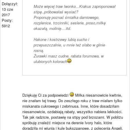
Dołączył:
Może więcej traw Iwonko...Krakus zaproponował
13 cze
stipę..próbowałaś wysiać?
2017
Proponuję poznać śmiałka darniowego,
Posty:
rozplenice, trzcinniki, seslerie, proso,miłkę
5912
okazałą, molinię....itd.
Hakone i kostrzewy lubią sucho i
przepuszczalnie, u mnie też słabo w glinie
rosną.
Żurawki masz cudne, rabata forumowa, w
ulubionych kolorach
Dziękuję Ci za podpowiedzi
Miłka niesamowicie kwitnie,
nie znałam tej trawy. Do zeszłego roku z traw miałam tylko
miskanata cukrowego i zebrinusa. Inne, które dosadziłam
niesamowicie, ozdabiają rabaty, wszystko nabiera lekkości.
Tak jak radzicie, postawię na stipy pod brzozami. W pobliżu
spróbuję znaleźć miejsce na derenie Ivory halo, które
doradziła mi wiunia i kule bukszpanowe, z polecenia Angeli.