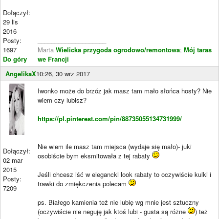
Dołączył:
29 lis
2016
Posty:
____________________
1697
Marta
Wielicka przygoda ogrodowo/remontowa
;
Mój taras
Do góry
we Francji
AngelikaX
10:26, 30 wrz 2017
Iwonko może do brzóz jak masz tam mało słońca hosty? Nie
wiem czy lubisz?
https://pl.pinterest.com/pin/88735055134731999/
Nie wiem ile masz tam miejsca (wydaje się mało)- juki
Dołączył:
osobiście bym eksmitowała z tej rabaty
02 mar
2015
Jeśli chcesz iść w elegancki look rabaty to oczywiście kulki i
Posty:
trawki do zmiękczenia polecam
7209
ps. Białego kamienia też nie lubię wg mnie jest sztuczny
(oczywiście nie neguję jak ktoś lubi - gusta są różne
) też