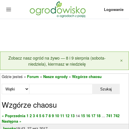
Logowanie
Zobacz nasz ogród na żywo — 8 i 9 sierpnia (sobota-
×
niedziela), kiermasz w niedzielę
Gdzie jesteś »
Forum
»
Nasze ogrody
»
Wzgórze chaosu
Szukaj
Wzgórze chaosu
« Poprzednia
1
2
3
4
5
6
7
8
9
10
11
12
13
14
15
16
17
18
...
741
742
Następna »
Iwonka
19:43, 27 wrz 2017