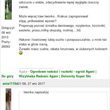
odczucia u siebie, zdecydowanie lepiej wygląda rzeczny
żwirek.
Może więcej traw Iwonko...Krakus zaproponował
stipę..próbowałaś wysiać?
Proponuję poznać śmiałka darniowego, rozplenice, trzcinniki,
Dołączył:
seslerie, proso,miłkę okazałą, molinię....itd.
06 wrz
2013
Hakone i kostrzewy lubią sucho i przepuszczalnie, u mnie też
Posty:
słabo w glinie rosną.
26063
Żurawki masz cudne, rabata forumowa, w ulubionych kolorach
____________________
Agata -
Ogrodowe radości i rozterki - ogród Agani
|
Do góry
Wizytówka Radości Agani
| Dolomity Super Ski
ania1110d
21:58, 27 wrz 2017
Iwonka napisał(a)