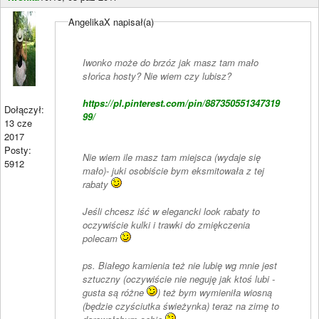
AngelikaX napisał(a)
Iwonko może do brzóz jak masz tam mało
słońca hosty? Nie wiem czy lubisz?
https://pl.pinterest.com/pin/887350551347319
Dołączył:
99/
13 cze
2017
Posty:
Nie wiem ile masz tam miejsca (wydaje się
5912
mało)- juki osobiście bym eksmitowała z tej
rabaty
Jeśli chcesz iść w elegancki look rabaty to
oczywiście kulki i trawki do zmiękczenia
polecam
ps. Białego kamienia też nie lubię wg mnie jest
sztuczny (oczywiście nie neguję jak ktoś lubi -
gusta są różne
) też bym wymieniła wiosną
(będzie czyściutka świeżynka) teraz na zimę to