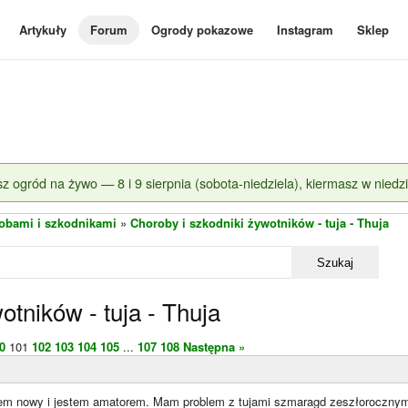
Artykuły
Forum
Ogrody pokazowe
Instagram
Sklep
z ogród na żywo — 8 i 9 sierpnia (sobota-niedziela), kiermasz w niedzi
obami i szkodnikami
»
Choroby i szkodniki żywotników - tuja - Thuja
Szukaj
otników - tuja - Thuja
0
101
102
103
104
105
...
107
108
Następna »
em nowy i jestem amatorem. Mam problem z tujami szmaragd zeszłorocznym