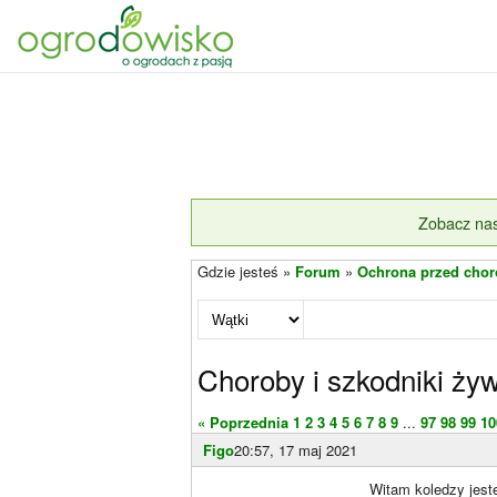
Zobacz nas
Gdzie jesteś »
Forum
»
Ochrona przed chor
Choroby i szkodniki żyw
« Poprzednia
1
2
3
4
5
6
7
8
9
...
97
98
99
10
Figo
20:57, 17 maj 2021
Witam koledzy jest