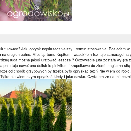
ik tujowiec? Jaki oprysk najskuteczniejszy i termin stosowania. Posiadam w 
 na drugich pełno. Miesiąc temu Kupiłem i wsadziłem tez tuje szmaragd na pni
ardziej ruda można jakoś uratować jeszcze ? Oczywiście juta została wyjęta z
na pniu tuje nawożone dolistnie pinivitem i kropelkowo do ziemi magiczna siłą
że od chorób grzybowych by trzeba było opryskać tez ? Nie wiem co robić.
. Tylko nie wiem czym opryskać kiedy i jaka dawka. Czytałem ze na miseczni