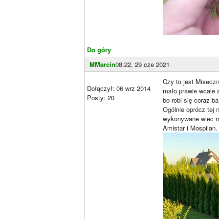
Do góry
MMarcin
08:22, 29 cze 2021
Czy to jest Miseczn
Dołączył: 06 wrz 2014
mało prawie wcale a
Posty: 20
bo robi się coraz b
Ogólnie oprócz tej 
wykonywane wiec mo
Amistar i Mospilan