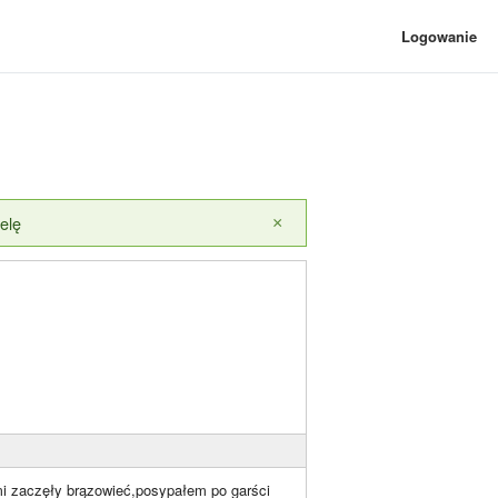
Logowanie
elę
×
i zaczęły brązowieć,posypałem po garści