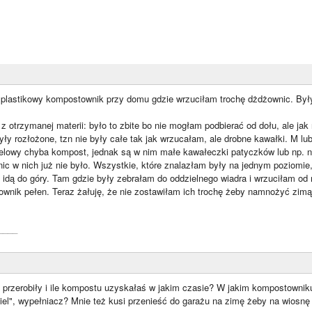
 plastikowy kompostownik przy domu gdzie wrzuciłam trochę dżdżownic. Były 
z otrzymanej materii: było to zbite bo nie mogłam podbierać od dołu, ale jak
yły rozłożone, tzn nie były całe tak jak wrzucałam, ale drobne kawałki. M lub 
odelowy chyba kompost, jednak są w nim małe kawałeczki patyczków lub np. 
nic w nich już nie było. Wszystkie, które znalazłam były na jednym poziomie,
o idą do góry. Tam gdzie były zebrałam do oddzielnego wiadra i wrzuciłam od 
wnik pełen. Teraz żałuję, że nie zostawiłam ich trochę żeby namnożyć zim
____
 przerobiły i ile kompostu uzyskałaś w jakim czasie? W jakim kompostownik
ciel", wypełniacz? Mnie też kusi przenieść do garażu na zimę żeby na wios