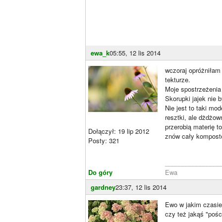
ewa_k
05:55, 12 lis 2014
wczoraj opróżniłam
tekturze.
Moje spostrzeżenia 
Skorupki jajek nie b
Nie jest to taki m
resztki, ale dżdżow
przerobią materię t
Dołączył: 19 lip 2012
znów cały komposto
Posty: 321
________________
Do góry
Ewa
gardney
23:37, 12 lis 2014
Ewo w jakim czasie
czy też jakąś "poś