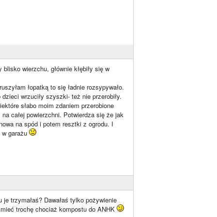
blisko wierzchu, głównie kłębiły się w
 ruszyłam łopatką to się ładnie rozsypywało.
dzieci wrzuciły szyszki- też nie przerobiły.
niektóre słabo moim zdaniem przerobione
 na całej powierzchni. Potwierdza się że jak
nowa na spód i potem resztki z ogrodu. I
ą w garażu
u je trzymałaś? Dawałaś tylko pożywienie
nę mieć trochę chociaż kompostu do ANHK