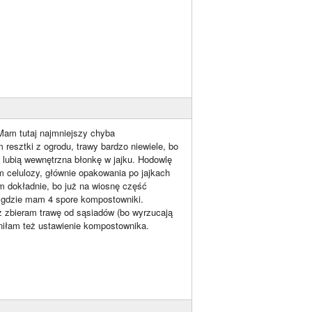
Mam tutaj najmniejszy chyba
esztki z ogrodu, trawy bardzo niewiele, bo
lubią wewnętrzna błonkę w jajku. Hodowlę
 celulozy, głównie opakowania po jajkach
m dokładnie, bo już na wiosnę część
ę gdzie mam 4 spore kompostowniki.
z zbieram trawę od sąsiadów (bo wyrzucają
ieniłam też ustawienie kompostownika.