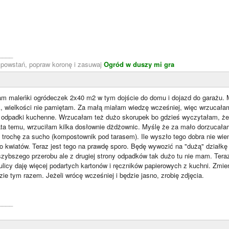
____
, powstań, popraw koronę i zasuwaj
Ogród w duszy mi gra
 maleńki ogródeczek 2x40 m2 w tym dojście do domu i dojazd do garażu. 
 wielkości nie pamiętam. Za małą miałam wiedzę wcześniej, więc wrzucałam r
i odpadki kuchenne. Wrzucałam też dużo skorupek bo gdzieś wyczytałam, że 
ta temu, wrzuciłam kilka dosłownie dżdżownic. Myślę że za mało dorzucałam
 trochę za sucho (kompostownik pod tarasem). Ile wyszło tego dobra nie wie
o kwiatów. Teraz jest tego na prawdę sporo. Będę wywozić na "dużą" działk
zybszego przerobu ale z drugiej strony odpadków tak dużo tu nie mam. Tera
z ulicy daję więcej podartych kartonów i ręczników papierowych z kuchni. Zm
e tym razem. Jeżeli wrócę wcześniej i będzie jasno, zrobię zdjęcia.
____