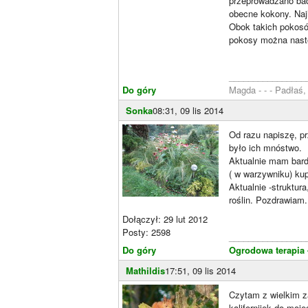
przeprowadzano bada
obecne kokony. Naj
Obok takich pokosó
pokosy można nastę
________________
Do góry
Magda - - - Padłaś
Sonka
08:31, 09 lis 2014
Od razu napiszę, p
było ich mnóstwo.
Aktualnie mam bard
( w warzywniku) ku
Aktualnie -struktur
roślin. Pozdrawiam.
Dołączył: 29 lut 2012
Posty: 2598
________________
Do góry
Ogrodowa terapia
Mathildis
17:51, 09 lis 2014
Czytam z wielkim z
kalifornijek do moj