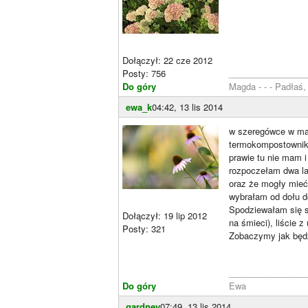
Dołączył: 22 cze 2012
Posty: 756
________________
Do góry
Magda - - - Padłaś
ewa_k
04:42, 13 lis 2014
w szeregówce w mam
termokompostownik,
prawie tu nie mam 
rozpoczełam dwa la
oraz że mogły mieć
wybrałam od dołu d
Spodziewałam się s
Dołączył: 19 lip 2012
na śmieci), liście 
Posty: 321
Zobaczymy jak będzi
________________
Do góry
Ewa
gardney
07:49, 13 lis 2014