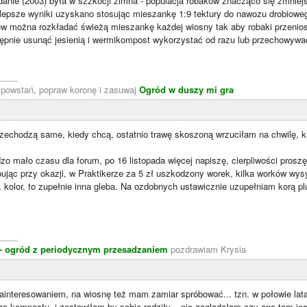
nie (2003) była w szzkocji zimna - populacja robaków znacząco się zmniejsz
lepsze wyniki uzyskano stosując mieszankę 1:9 tektury do nawozu drobiowe
w można rozkładać świeżą mieszankę każdej wiosny tak aby robaki przeniosły
pnie usunąć jesienią i wermikompost wykorzystać od razu lub przechowywa
____
, powstań, popraw koronę i zasuwaj
Ogród w duszy mi gra
rzechodzą same, kiedy chcą, ostatnio trawę skoszoną wrzuciłam na chwilę,
zo mało czasu dla forum, po 16 listopada więcej napiszę, cierpliwości pros
pując przy okazji, w Praktikerze za 5 zł uszkodzony worek, kilka worków wy
a, kolor, to zupełnie inna gleba. Na ozdobnych ustawicznie uzupełniam korą 
____
 - ogród z periodycznym przesadzaniem
pozdrawiam Krysia
ainteresowaniem, na wiosnę też mam zamiar spróbować... tzn. w połowie la
ego kompostu, i zostawiłam by sobie radziły... nie zaglądałam czy one tam j