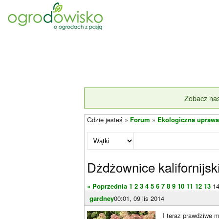
Zobacz nas
Gdzie jesteś »
Forum
»
Ekologiczna uprawa
Dżdżownice kalifornijsk
« Poprzednia
1
2
3
4
5
6
7
8
9
10
11
12
13
1
gardney
00:01, 09 lis 2014
I teraz prawdziwe 