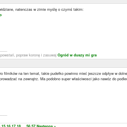
 widziane, natenczas w zimie myślę o czymś takim:
o
____
, powstań, popraw koronę i zasuwaj
Ogród w duszy mi gra
ro filmików na ten temat, takie pudełko powinno mieć jeszcze odpływ w dolne
prowadzać na zewnątrz. Ma podobno super właściwosci jako nawóz do podlew
____
4
15
16
17
18
...
56
57
Następna »