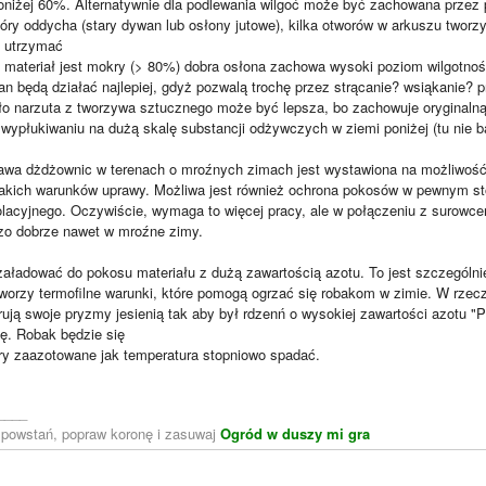
oniżej 60%. Alternatywnie dla podlewania wilgoć może być zachowana przez 
tóry oddycha (stary dywan lub osłony jutowe), kilka otworów w arkuszu twor
y utrzymać
i materiał jest mokry (> 80%) dobra osłona zachowa wysoki poziom wilgotnoś
n będą działać najlepiej, gdyż pozwalą trochę przez strącanie? wsiąkanie? pr
o narzuta z tworzywa sztucznego może być lepsza, bo zachowuje oryginalną 
wypłukiwaniu na dużą skalę substancji odżywczych w ziemi poniżej (tu nie 
wa dżdżownic w terenach o mroźnych zimach jest wystawiona na możliwość
takich warunków uprawy. Możliwa jest również ochrona pokosów w pewnym st
zolacyjnego. Oczywiście, wymaga to więcej pracy, ale w połączeniu z surowc
zo dobrze nawet w mroźne zimy.
załadować do pokosu materiału z dużą zawartością azotu. To jest szczególnie
tworzy termofilne warunki, które pomogą ogrzać się robakom w zimie. W rzecz
ują swoje pryzmy jesienią tak aby był rdzenń o wysokiej zawartości azotu "
ę. Robak będzie się
ry zaazotowane jak temperatura stopniowo spadać.
____
, powstań, popraw koronę i zasuwaj
Ogród w duszy mi gra