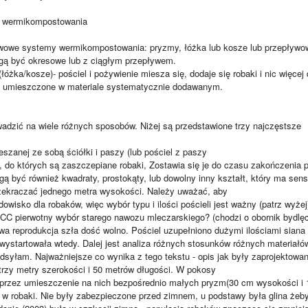
 wermikompostowania
tawowe systemy wermikompostowania: pryzmy, łóżka lub kosze lub przepływow
gą być okresowe lub z ciągłym przepływem.
óżka/kosze)- pościel i pożywienie miesza się, dodaje się robaki i nic więc
ą umieszczone w materiale systematycznie dodawanym.
dzić na wiele różnych sposobów. Niżej są przedstawione trzy najczęstsze
szanej ze sobą ściółki i paszy (lub pościel z paszy
), do których są zaszczepiane robaki, Zostawia się je do czasu zakończenia
gą być również kwadraty, prostokąty, lub dowolny inny kształt, który ma sens 
zekraczać jednego metra wysokości. Należy uważać, aby
dowisko dla robaków, więc wybór typu i ilości pościeli jest ważny (patrz wyże
C pierwotny wybór starego nawozu mleczarskiego? (chodzi o obornik bydlęcy
 reprodukcja szła dość wolno. Pościel uzupełniono dużymi ilościami siana i
 wystartowała wtedy. Dalej jest analiza różnych stosunków różnych materiał
syłam. Najważniejsze co wynika z tego tekstu - opis jak były zaprojektowane 
trzy metry szerokości i 50 metrów długości. W pokosy
 przez umieszczenie na nich bezpośrednio małych pryzm(30 cm wysokości i 1 
w robaki. Nie były zabezpieczone przed zimnem, u podstawy była glina żeby 