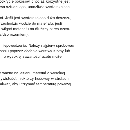
pokrycie pokosów. chociaż korzystne jest
zywa sztucznego, umożliwia wystarczającą
ci. Jeśli jest wystarczająco dużo deszczu,
zechodzić wodzie do materiału; jeśli
wilgoć materiału na dłuższy okres czasu.
bardzo rozumiem).
 niepowodzenia. Należy najpierw spróbować
opniu poprzez dodanie warstwy słomy lub
em o wysokiej zawartości azotu może
 ważne na jesieni. materiał o wysokiej
ywistości, niektórzy hodowcy w strefach
Paliwa", aby utrzymać temperaturę powyżej