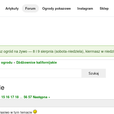
Artykuły
Forum
Ogrody pokazowe
Instagram
Sklep
z ogród na żywo — 8 i 9 sierpnia (sobota-niedziela), kiermasz w niedzi
 ogrodu
»
Dżdżownice kalifornijskie
Szukaj
ie
4
15
16
17
18
...
56
57
Następna »
mięsiwo w tym temacie