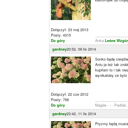
Dołączył: 23 maj 2013
Posty: 4315
________________
Do góry
Anka
Leśne Wzgór
gardney
20:52, 09 lis 2014
Sonko będę cierpliw
Aniu ja też tak zro
kupiłam to i tak ni
wynikałoby ze bylo
Dołączył: 22 cze 2012
Posty: 756
________________
Do góry
Magda - - - Padłaś
gardney
23:42, 11 lis 2014
Pryzmy będą musiały