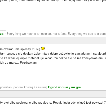
____
ze
; "Everything we hear is an opinion, not a fact. Everything we see is a pers
ie czekać, nie spieszy mi się
biłam, znaczy się dbalam żeby miały dobre pożywienie zaglądałam i są ale zda
eźle ze w takiej kupie materialu je widać. za późno się na nie zdecydowałam i
 ich za mało... Pozdrawiam
____
, powstań, popraw koronę i zasuwaj
Ogród w duszy mi gra
 być albo podlewane albo przykryte. Robaki lubią gdy wilgoć jest powyżej 7