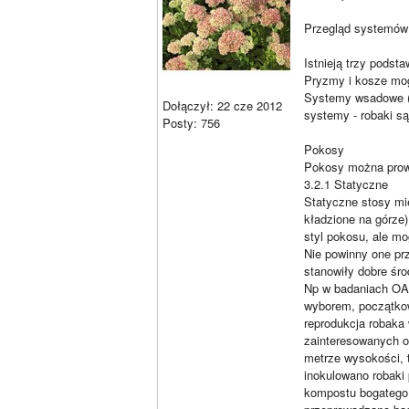
Przegląd systemów
Istnieją trzy pods
Pryzmy i kosze mo
Systemy wsadowe (ł
Dołączył: 22 cze 2012
systemy - robaki s
Posty: 756
Pokosy
Pokosy można prowa
3.2.1 Statyczne
Statyczne stosy mie
kładzione na górze
styl pokosu, ale mo
Nie powinny one pr
stanowiły dobre śro
Np w badaniach OAC
wyborem, początkowa
reprodukcja robaka
zainteresowanych od
metrze wysokości, 
inokulowano robaki
kompostu bogatego 