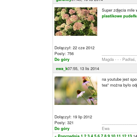
Super zdjęcia mile
plastikowe pudełk
Dołączył: 22 cze 2012
Posty: 756
________________
Do góry
Magda - - - Padłaś
ewa_k
07:55, 13 lis 2014
na youtube jest spo
tea" można było od
Dołączył: 19 lip 2012
Posty: 321
________________
Do góry
Ewa
« Poprzednia
1
2
3
4
5
6
7
8
9
10
11
12
13
1