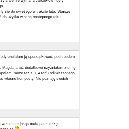
yla ale nie wymarla całkowicie i były
go.
 się do świeżego w trakcie lata. Starsze
ć do użytku wiosną następnego roku.
 kiedy chciałam ją uporządkować, pod spodem
zę. Magda ja też dodatkowo użyźniałam ziemię
sypałam, może tez z 3, 4 torfu odkwaszonego.
plus własne komposty. Nie poznaję swoich
ta wrzuciłam jakąś małą paczuszkę
eszcze są