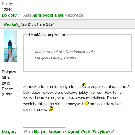
Posty:
12340
____________________
Do góry
April
April podbija las
Mazowsze
Wiolka5_7
20:21, 01 sie 2024
UrsaMaior napisał(a)
Może za mokro? One jednak lubią
przepuszczalną ziemię.
Dołączył:
05 lut
2013
Za mokro to u mnie nigdy nie ma
przepuszczalną mam. 2
Posty:
buki duże ,wysokie a środkowy jakby nie rósł. Rok temu
21779
zgubił liście najszybciej , nie wróżę mu dobrze. Bo ten
wycięty tak samo się zachowywał
no i posadź sobie
szpaler drzew
____________________
Do góry
Wiola
Malymi krokami - Ogrod Wioli
*Wizytówka*