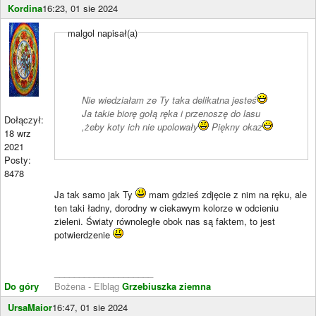
Kordina
16:23, 01 sie 2024
malgol napisał(a)
Nie wiedziałam ze Ty taka delikatna jesteś
Ja takie biorę gołą ręka i przenoszę do lasu
Dołączył:
,żeby koty ich nie upolowały
Piękny okaz
18 wrz
2021
Posty:
8478
Ja tak samo jak Ty
mam gdzieś zdjęcie z nim na ręku, ale
ten taki ładny, dorodny w ciekawym kolorze w odcieniu
zieleni. Światy równoległe obok nas są faktem, to jest
potwierdzenie
____________________
Do góry
Bożena - Elbląg
Grzebiuszka ziemna
UrsaMaior
16:47, 01 sie 2024