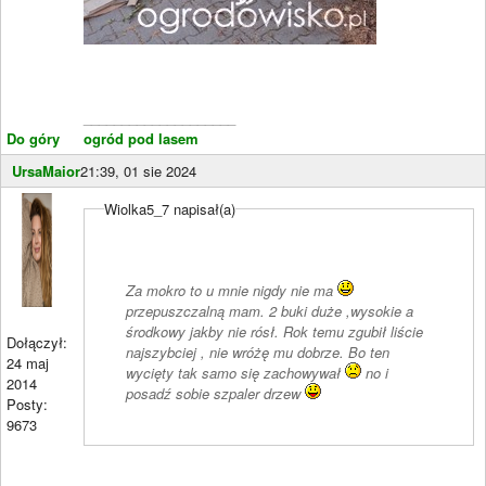
____________________
Do góry
ogród pod lasem
UrsaMaior
21:39, 01 sie 2024
Wiolka5_7 napisał(a)
Za mokro to u mnie nigdy nie ma
przepuszczalną mam. 2 buki duże ,wysokie a
środkowy jakby nie rósł. Rok temu zgubił liście
Dołączył:
najszybciej , nie wróżę mu dobrze. Bo ten
24 maj
wycięty tak samo się zachowywał
no i
2014
posadź sobie szpaler drzew
Posty:
9673