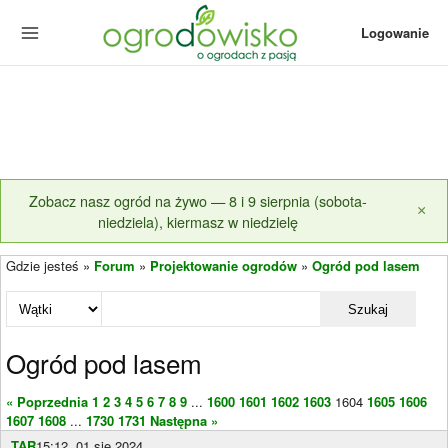
Logowanie
Zobacz nasz ogród na żywo — 8 i 9 sierpnia (sobota-
×
niedziela), kiermasz w niedzielę
Gdzie jesteś »
Forum
»
Projektowanie ogrodów
»
Ogród pod lasem
Szukaj
Ogród pod lasem
« Poprzednia
1
2
3
4
5
6
7
8
9
...
1600
1601
1602
1603
1604
1605
1606
1607
1608
...
1730
1731
Następna »
TAR
15:12, 01 sie 2024