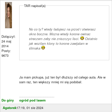
TAR napisał(a)
No co ty? wtedy ładujesz na przod i otwierasz
okno boczne. Mozna wtedy korone owinac
Dołączył:
streczem zeby nie zniszczyc lisci.
Ostatnio
24 maj
jak wozilam klony to korone zawijalam w
2014
ślimaka
Posty:
9673
Ja mam pickupa, już ten był dłuższy od całego auta. Ale w
sam raz, ten większy mniej mi się podobał.
____________________
Do góry
ogród pod lasem
Agatorek
17:19, 01 sie 2024