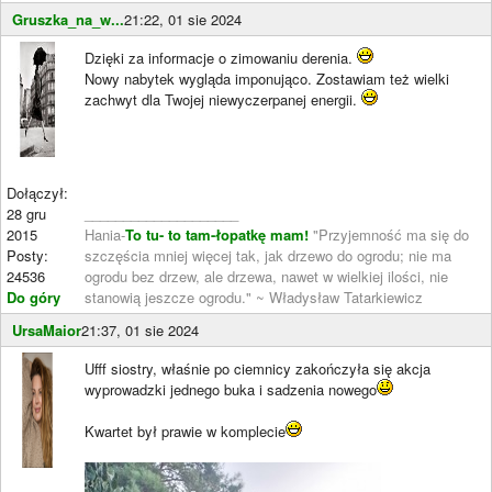
Gruszka_na_w...
21:22, 01 sie 2024
Dzięki za informacje o zimowaniu derenia.
Nowy nabytek wygląda imponująco. Zostawiam też wielki
zachwyt dla Twojej niewyczerpanej energii.
Dołączył:
28 gru
____________________
2015
Hania-
To tu- to tam-łopatkę mam!
"Przyjemność ma się do
Posty:
szczęścia mniej więcej tak, jak drzewo do ogrodu; nie ma
24536
ogrodu bez drzew, ale drzewa, nawet w wielkiej ilości, nie
Do góry
stanowią jeszcze ogrodu." ~ Władysław Tatarkiewicz
UrsaMaior
21:37, 01 sie 2024
Ufff siostry, właśnie po ciemnicy zakończyła się akcja
wyprowadzki jednego buka i sadzenia nowego
Kwartet był prawie w komplecie