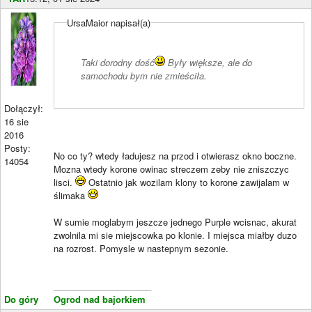
UrsaMaior napisał(a)
Taki dorodny dość
Były większe, ale do
samochodu bym nie zmieściła.
Dołączył:
16 sie
2016
Posty:
No co ty? wtedy ładujesz na przod i otwierasz okno boczne.
14054
Mozna wtedy korone owinac streczem zeby nie zniszczyc
lisci.
Ostatnio jak wozilam klony to korone zawijalam w
ślimaka
W sumie moglabym jeszcze jednego Purple wcisnac, akurat
zwolnila mi sie miejscowka po klonie. I miejsca miałby duzo
na rozrost. Pomysle w nastepnym sezonie.
____________________
Do góry
Ogrod nad bajorkiem