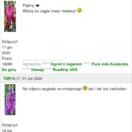
Piękny ❤️.
Widzę że ciągle masz niedosyt
Dołączył:
17 gru
2020
Posty:
____________________
16289
Agnieszka *****
Ogród z zegarem
*****
Pura vida Kostaryka
Do góry
*****
Hawaje
*****
Roadtrip USA
TAR
18:17, 01 sie 2024
Na zdjeciu wyglada na mniejszego
ale i tak sie zaslinilam
Dołączył:
16 sie