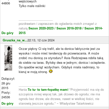
wejściowych
44806
Tylko małe roślinki
____________________
pozdrawiam i zapraszam do ogladania moich zmagań z
naturą
Sezon 2020-2023 /
Sezon 2016-2018 /
Sezon 2014-
Do góry
2015
Gruszka_na_w...
22:13, 12 cze 2024
Oczar piękny Ci się trafił, ale ta donica faktycznie jest za
wysoka i może mieć tendencję do przewracania. A może
zrobić mu donicę ze styroduru? Asia Rodziejowa robiła taką
do siebie na taras. Byłoby dwa w jednym; donica i ocieplenie.
Do opadów wciąż wzdycham. Gdybyś miała nadmiary, to
kieruj w moją stronę.
Dołączył:
28 gru
____________________
2015
Hania-
To tu- to tam-łopatkę mam!
"Przyjemność ma się do
Posty:
szczęścia mniej więcej tak, jak drzewo do ogrodu; nie ma
24536
ogrodu bez drzew, ale drzewa, nawet w wielkiej ilości, nie
Do góry
stanowią jeszcze ogrodu." ~ Władysław Tatarkiewicz