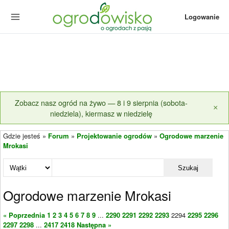
Logowanie
Zobacz nasz ogród na żywo — 8 i 9 sierpnia (sobota-
×
niedziela), kiermasz w niedzielę
Gdzie jesteś »
Forum
»
Projektowanie ogrodów
»
Ogrodowe marzenie
Mrokasi
Szukaj
Ogrodowe marzenie Mrokasi
« Poprzednia
1
2
3
4
5
6
7
8
9
...
2290
2291
2292
2293
2294
2295
2296
2297
2298
...
2417
2418
Następna »