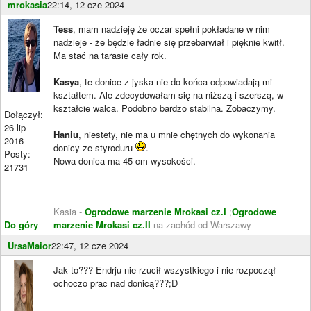
mrokasia
22:14, 12 cze 2024
Tess
, mam nadzieję że oczar spełni pokładane w nim
nadzieje - że będzie ładnie się przebarwiał i pięknie kwitł.
Ma stać na tarasie cały rok.
Kasya
, te donice z jyska nie do końca odpowiadają mi
kształtem. Ale zdecydowałam się na niższą i szerszą, w
kształcie walca. Podobno bardzo stabilna. Zobaczymy.
Dołączył:
26 lip
Haniu
, niestety, nie ma u mnie chętnych do wykonania
2016
donicy ze styroduru
.
Posty:
Nowa donica ma 45 cm wysokości.
21731
____________________
Kasia -
Ogrodowe marzenie Mrokasi cz.I
;
Ogrodowe
Do góry
marzenie Mrokasi cz.II
na zachód od Warszawy
UrsaMaior
22:47, 12 cze 2024
Jak to??? Endrju nie rzucił wszystkiego i nie rozpoczął
ochoczo prac nad donicą???;D