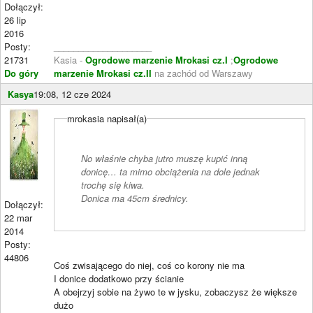
Dołączył:
26 lip
2016
Posty:
____________________
21731
Kasia -
Ogrodowe marzenie Mrokasi cz.I
;
Ogrodowe
Do góry
marzenie Mrokasi cz.II
na zachód od Warszawy
Kasya
19:08, 12 cze 2024
mrokasia napisał(a)
No właśnie chyba jutro muszę kupić inną
donicę… ta mimo obciążenia na dole jednak
trochę się kiwa.
Donica ma 45cm średnicy.
Dołączył:
22 mar
2014
Posty:
44806
Coś zwisającego do niej, coś co korony nie ma
I donice dodatkowo przy ścianie
A obejrzyj sobie na żywo te w jysku, zobaczysz że większe
dużo