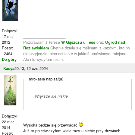
Dołączył:
17 maj
____________________
2012
Pozdrawiam:) Teresa
W Gąszczu u Tess
oraz
Ogród nad
Posty:
Rozlewiskiem
Chętnie dzielę się roślinami z każdym, kto po
12484
nie przyjedzie, albo odbierze w jakimś umówionym miejscu.
Do góry
Ale nie wysyłam roślin.
Kasya
20:13, 12 cze 2024
mrokasia napisał(a)
Większe ale niskie
Dołączył:
22 mar
Wysoka będzie się przewracać
2014
Już to przećwiczyłam wiele razy u siebie przy drzwiach
Posty: