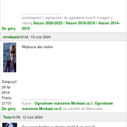
____________________
pozdrawiam i zapraszam do ogladania moich zmagań z
naturą
Sezon 2020-2023 /
Sezon 2016-2018 /
Sezon 2014-
Do góry
2015
mrokasia
19:44, 12 cze 2024
Większe ale niskie
Dołączył:
26 lip
2016
Posty:
____________________
21731
Kasia -
Ogrodowe marzenie Mrokasi cz.I
;
Ogrodowe
Do góry
marzenie Mrokasi cz.II
na zachód od Warszawy
Tess
19:59, 12 cze 2024
Ten oczar będzie w donicy rósł? A na zimę?