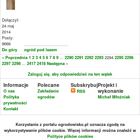
Dołączył:
24 maj
2014
Posty:
9666
____________________
Do góry
ogród pod lasem
« Poprzednia
1
2
3
4
5
6
7
8
9
...
2290
2291
2292
2293
2294
2295
2296
2297
2298
...
2417
2418
Następna »
Zaloguj się, aby odpowiedzieć na ten wątek
Informacje
Polecane
Subskrybuj
Projekt i
wykonanie
O nas
Zakładanie
RSS
Polityka
ogrodów
Michał Młoźniak
prywatności
Kontakt
Korzystanie z portalu ogrodowisko.pl oznacza zgodę na
wykorzystywanie plików cookie. Więcej informacji można znaleźć w
Polityce plików cookies