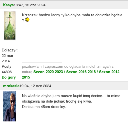
Kasya
18:47, 12 cze 2024
Krzaczek bardzo ładny tylko chyba mała ta doniczka będzie
?
Dołączył:
22 mar
2014
____________________
Posty:
pozdrawiam i zapraszam do ogladania moich zmagań z
44806
naturą
Sezon 2020-2023 /
Sezon 2016-2018 /
Sezon 2014-
Do góry
2015
mrokasia
19:04, 12 cze 2024
No właśnie chyba jutro muszę kupić inną donicę… ta mimo
obciążenia na dole jednak trochę się kiwa.
Donica ma 45cm średnicy.