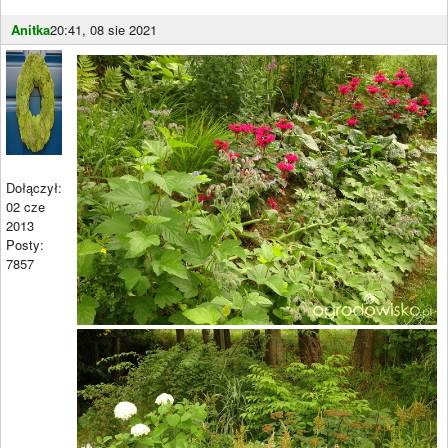
Anitka
20:41, 08 sie 2021
Dołączył:
02 cze
2013
Posty:
7857