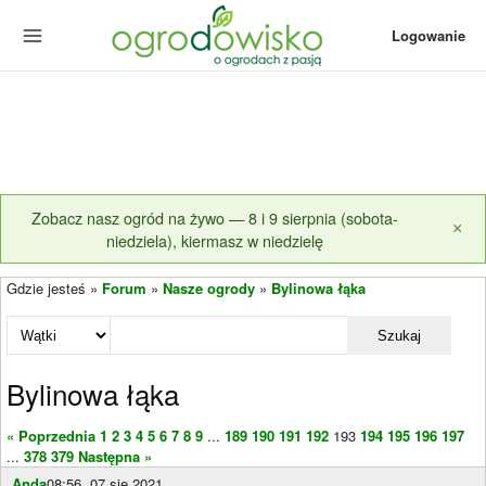
Logowanie
Zobacz nasz ogród na żywo — 8 i 9 sierpnia (sobota-
×
niedziela), kiermasz w niedzielę
Gdzie jesteś »
Forum
»
Nasze ogrody
»
Bylinowa łąka
Szukaj
Bylinowa łąka
« Poprzednia
1
2
3
4
5
6
7
8
9
...
189
190
191
192
193
194
195
196
197
...
378
379
Następna »
Anda
08:56, 07 sie 2021