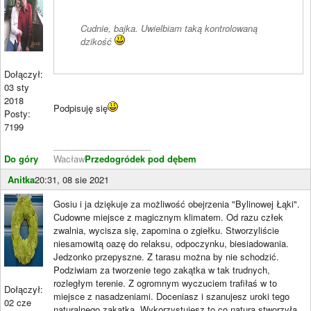
Cudnie, bajka. Uwielbiam taką kontrolowaną
dzikość
Dołączył:
03 sty
2018
Podpisuję się
Posty:
7199
____________________
Do góry
Wacław
Przedogródek pod dębem
Anitka
20:31, 08 sie 2021
Gosiu i ja dziękuje za możliwość obejrzenia "Bylinowej Łąki".
Cudowne miejsce z magicznym klimatem. Od razu człek
zwalnia, wycisza się, zapomina o zgiełku. Stworzyliście
niesamowitą oazę do relaksu, odpoczynku, biesiadowania.
Jedzonko przepyszne. Z tarasu można by nie schodzić.
Podziwiam za tworzenie tego zakątka w tak trudnych,
rozległym terenie. Z ogromnym wyczuciem trafiłaś w to
Dołączył:
miejsce z nasadzeniami. Doceniasz i szanujesz uroki tego
02 cze
naturalnego zakątka. Wykorzystujesz to co natura stworzyła,