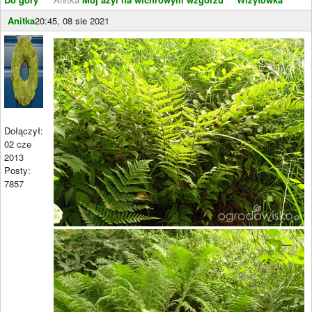
Anitka
20:45, 08 sie 2021
Dołączył:
02 cze
2013
Posty:
7857