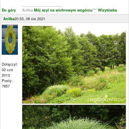
____________________
Do góry
Anitka
Mój azyl na wichrowym wzgórzu
***
Wizytówka
Anitka
20:53, 08 sie 2021
Dołączył:
02 cze
2013
Posty:
7857