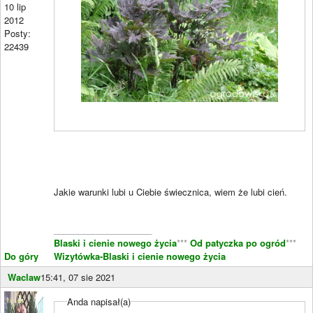
10 lip
2012
Posty:
22439
Jakie warunki lubi u Ciebie świecznica, wiem że lubi cień.
____________________
Blaski i cienie nowego życia
***
Od patyczka po ogród
***
Do góry
Wizytówka-Blaski i cienie nowego życia
Waclaw
15:41, 07 sie 2021
Anda napisał(a)