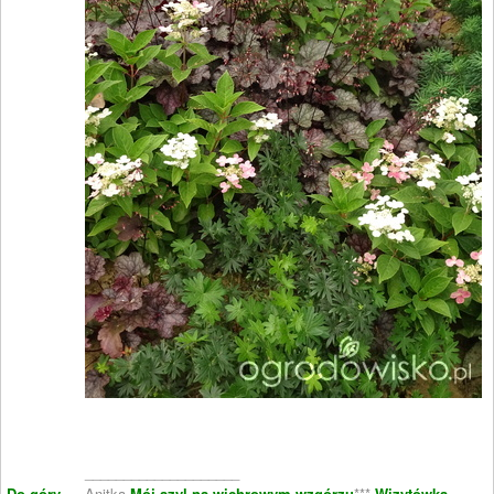
____________________
Do góry
Anitka
Mój azyl na wichrowym wzgórzu
***
Wizytówka