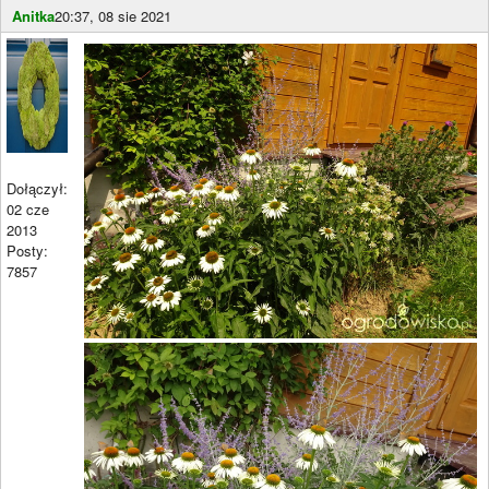
Anitka
20:37, 08 sie 2021
Dołączył:
02 cze
2013
Posty:
7857