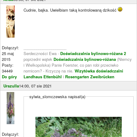
Cudnie, bajka. Uwielbiam taką kontrolowaną dzikość
Dołączył:
____________________
25 maj
Serdeczności Ewa -
Doświadczalnia bylinowo-różana 2
2015
poprzedni wątek
Doświadczalnia bylinowo-różana
(Niemcy
Posty:
i Wielkopolska) Panie Foerster, co pan robi przeciwko
34449
nornicom? - Krzyczę na nie.
Wizytówka doświadczalni
Do góry
Landhaus Ettenbühl
i
Rosengarten Zweibrücken
Urszulla
14:00, 07 sie 2021
sylwia_slomczewska napisał(a)
Dołączył: