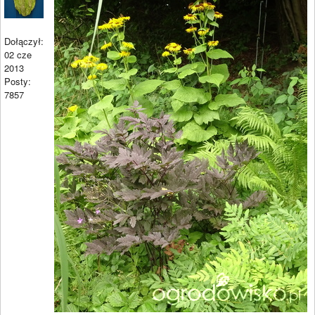
Dołączył:
02 cze
2013
Posty:
7857