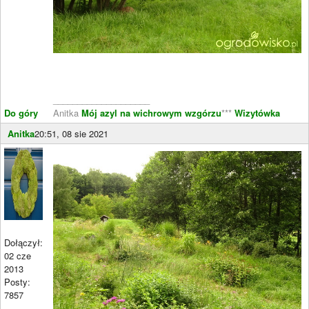
____________________
Do góry
Anitka
Mój azyl na wichrowym wzgórzu
***
Wizytówka
Anitka
20:51, 08 sie 2021
Dołączył:
02 cze
2013
Posty:
7857