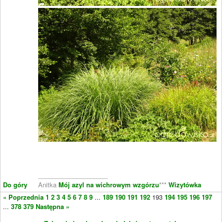
____________________
Do góry
Anitka
Mój azyl na wichrowym wzgórzu
***
Wizytówka
« Poprzednia
1
2
3
4
5
6
7
8
9
...
189
190
191
192
193
194
195
196
197
...
378
379
Następna »