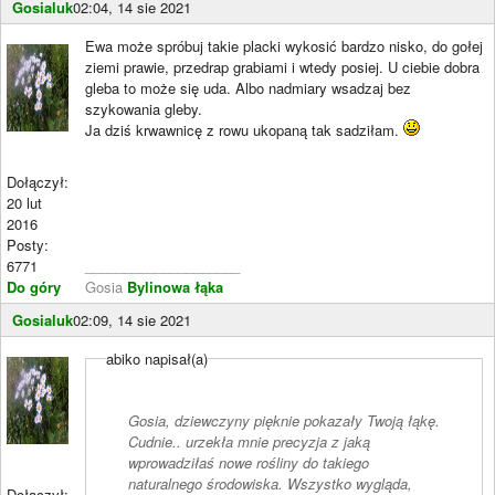
Gosialuk
02:04, 14 sie 2021
Ewa może spróbuj takie placki wykosić bardzo nisko, do gołej
ziemi prawie, przedrap grabiami i wtedy posiej. U ciebie dobra
gleba to może się uda. Albo nadmiary wsadzaj bez
szykowania gleby.
Ja dziś krwawnicę z rowu ukopaną tak sadziłam.
Dołączył:
20 lut
2016
Posty:
6771
____________________
Do góry
Gosia
Bylinowa łąka
Gosialuk
02:09, 14 sie 2021
abiko napisał(a)
Gosia, dziewczyny pięknie pokazały Twoją łąkę.
Cudnie.. urzekła mnie precyzja z jaką
wprowadziłaś nowe rośliny do takiego
naturalnego środowiska. Wszystko wygląda,
Dołączył: