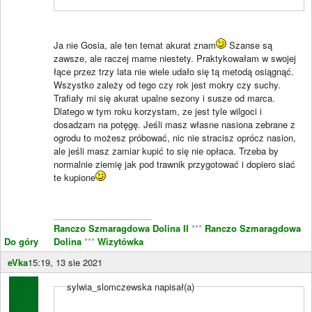
Ja nie Gosia, ale ten temat akurat znam
Szanse są
zawsze, ale raczej marne niestety. Praktykowałam w swojej
łące przez trzy lata nie wiele udało się tą metodą osiągnąć.
Wszystko zależy od tego czy rok jest mokry czy suchy.
Trafiały mi się akurat upalne sezony i susze od marca.
Dlatego w tym roku korzystam, ze jest tyle wilgoci i
dosadzam na potęgę. Jeśli masz własne nasiona zebrane z
ogrodu to możesz próbować, nic nie stracisz oprócz nasion,
ale jeśli masz zamiar kupić to się nie opłaca. Trzeba by
normalnie ziemię jak pod trawnik przygotować i dopiero siać
te kupione
____________________
Ranczo Szmaragdowa Dolina II
***
Ranczo Szmaragdowa
Do góry
Dolina
***
Wizytówka
eVka
15:19, 13 sie 2021
sylwia_slomczewska napisał(a)