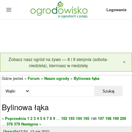
Logowanie
Zobacz nasz ogród na żywo — 8 i 9 sierpnia (sobota-
×
niedziela), kiermasz w niedzielę
Gdzie jesteś »
Forum
»
Nasze ogrody
»
Bylinowa łąka
Szukaj
Bylinowa łąka
« Poprzednia
1
2
3
4
5
6
7
8
9
...
192
193
194
195
196
197
198
199
200
...
378
379
Następna »
Urszulla
12:54, 13 sie 2021