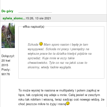
Do góry
____________________
sylwia_slomc...
15:26, 13 sie 2021
effka napisał(a)
Szkoda
Mam sporo nasion i będę je tam
wysypywać. Szkoda mi pracy i pieniędzy na
większe prace bo ta działka kiedyś pójdzie na
Dołączył:
sprzedaż. Kuje mnie w oczy takie
20 kwi
chwastowisko. Tyle co raz na jakiś czas to
2015
skosimy, wtedy ładnie wygląda.
Posty:
90176
To może wysiej te nasiona w multipalety i potem zapikuj w
łące, tak częściej się udaje u mnie. Całą jesień w zeszłym
roku tak robiłam i wiosną, teraz sadząc coś nowego widzę, że
choć jeszcze mikre to żyją i rosną