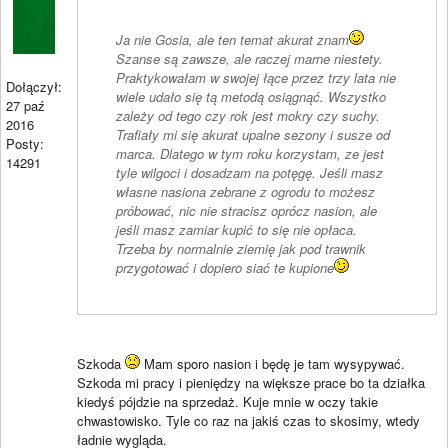
Ja nie Gosia, ale ten temat akurat znam
Szanse są zawsze, ale raczej marne niestety.
Praktykowałam w swojej łące przez trzy lata nie
Dołączył:
wiele udało się tą metodą osiągnąć. Wszystko
27 paź
zależy od tego czy rok jest mokry czy suchy.
2016
Trafiały mi się akurat upalne sezony i susze od
Posty:
marca. Dlatego w tym roku korzystam, ze jest
14291
tyle wilgoci i dosadzam na potęgę. Jeśli masz
własne nasiona zebrane z ogrodu to możesz
próbować, nic nie stracisz oprócz nasion, ale
jeśli masz zamiar kupić to się nie opłaca.
Trzeba by normalnie ziemię jak pod trawnik
przygotować i dopiero siać te kupione
Szkoda
Mam sporo nasion i będę je tam wysypywać.
Szkoda mi pracy i pieniędzy na większe prace bo ta działka
kiedyś pójdzie na sprzedaż. Kuje mnie w oczy takie
chwastowisko. Tyle co raz na jakiś czas to skosimy, wtedy
ładnie wygląda.