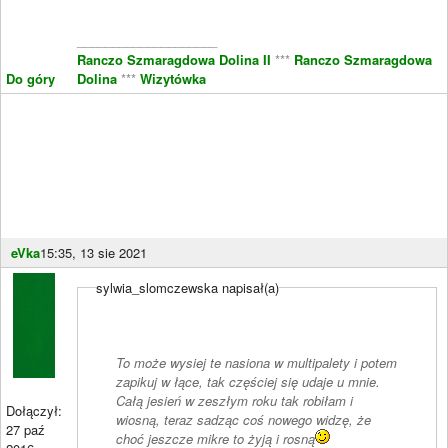
____________________
Ranczo Szmaragdowa Dolina II
***
Ranczo Szmaragdowa
Do góry
Dolina
***
Wizytówka
eVka
15:35, 13 sie 2021
sylwia_slomczewska napisał(a)
To może wysiej te nasiona w multipalety i potem
zapikuj w łące, tak częściej się udaje u mnie.
Całą jesień w zeszłym roku tak robiłam i
Dołączył:
wiosną, teraz sadząc coś nowego widzę, że
27 paź
choć jeszcze mikre to żyją i rosną