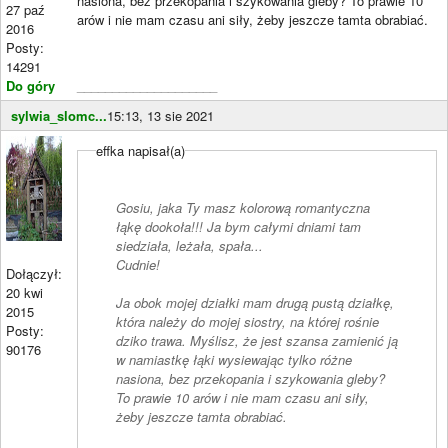
nasiona, bez przekopania i szykowania gleby? To prawie 10
27 paź
arów i nie mam czasu ani siły, żeby jeszcze tamta obrabiać.
2016
Posty:
14291
Do góry
____________________
sylwia_slomc...
15:13, 13 sie 2021
effka napisał(a)
Gosiu, jaka Ty masz kolorową romantyczna
łąkę dookoła!!! Ja bym całymi dniami tam
siedziała, leżała, spała...
Cudnie!
Dołączył:
20 kwi
Ja obok mojej działki mam drugą pustą działkę,
2015
która należy do mojej siostry, na której rośnie
Posty:
dziko trawa. Myślisz, że jest szansa zamienić ją
90176
w namiastkę łąki wysiewając tylko różne
nasiona, bez przekopania i szykowania gleby?
To prawie 10 arów i nie mam czasu ani siły,
żeby jeszcze tamta obrabiać.