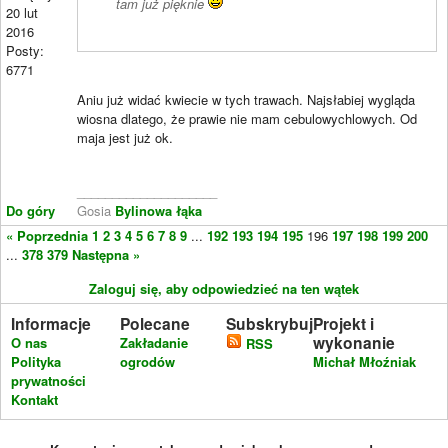
tam już pięknie
20 lut
2016
Posty:
6771
Aniu już widać kwiecie w tych trawach. Najsłabiej wygląda
wiosna dlatego, że prawie nie mam cebulowychlowych. Od
maja jest już ok.
____________________
Do góry
Gosia
Bylinowa łąka
« Poprzednia
1
2
3
4
5
6
7
8
9
...
192
193
194
195
196
197
198
199
200
...
378
379
Następna »
Zaloguj się, aby odpowiedzieć na ten wątek
Informacje
Polecane
Subskrybuj
Projekt i
wykonanie
O nas
Zakładanie
RSS
Polityka
ogrodów
Michał Młoźniak
prywatności
Kontakt